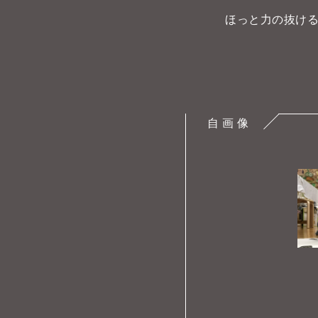
ほっと力の抜け
自 画 像