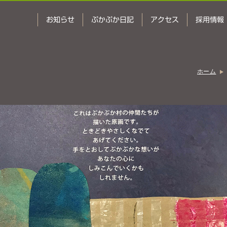
お知らせ
ぷかぷか日記
アクセス
採用情報
ホーム
ベーカリー
おひさまの
ぷかぷか
台所
アート屋
でんぱた
わんど
ぷかぷか日記
お問い合わせ