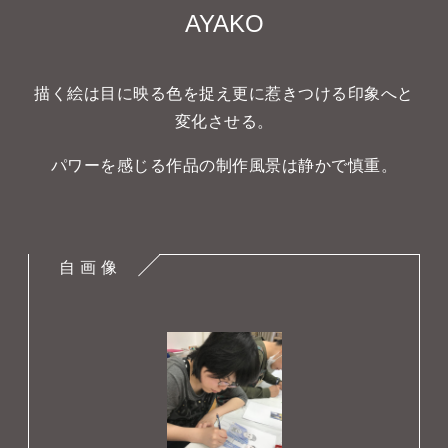
タカサキと
AYAKO
描く絵は目に映る色を捉え更に惹きつける印象へと
お知らせ
ぷかぷか日記
変化させる。
アクセス
採用情報
パワーを感じる作品の制作風景は静かで慎重。
お問い合わせ
自 画 像