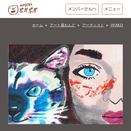
メンバー
さんへ
メニュー
ホーム
アート屋わんど
アーティスト
AYAKO
ぷかぷかとは？
ベーカリー
ぷかぷか
おひさまの
おかし工房
台所
にじいろ
おひるごはん
アート屋
お休み中
わんど
でんぱた
ぷかぷかさんと