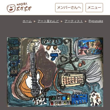
メンバー
さんへ
メニュー
ホーム
アート屋わんど
アーティスト
Ryousuke
ぷかぷかとは？
ベーカリー
ぷかぷか
おひさまの
おかし工房
台所
にじいろ
おひるごはん
アート屋
お休み中
わんど
でんぱた
ぷかぷかさんと