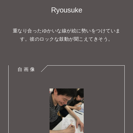
タカサキと
Ryousuke
重なり合ったゆかいな線が絵に勢いをつけていま
お知らせ
ぷかぷか日記
す。彼のロックな鼓動が聞こえてきそう。
アクセス
採用情報
お問い合わせ
自 画 像