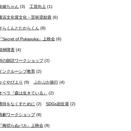
奈緒ちゃん
(3)
工賃向上
(1)
横浜文化賞文化・芸術奨励賞
(6)
そらくんとたからくん
(8)
『Secret of Pukapuka』上映会
(6)
精神障害
(4)
詩の朗読ワークショップ
(2)
インクルーシブ教育
(2)
かぐやびより
(9)
ぷかぷか旅行
(4)
オペラ『森は生きている』
(2)
虐待をなくすために
(2)
SDGs岩佐賞
(2)
演劇ワークショップ
(8)
『梅切らぬバカ』上映会
(9)