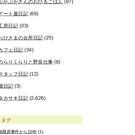
ぷかぷかさんのおひるごはん
(87)
アート屋日記
(69)
工房日記
(33)
おひさまの台所日記
(25)
カフェ日記
(34)
のらりくらりと野良仕事
(8)
スタッフ日記
(12)
畑日記
(3)
タカサキ日記
(2,626)
タグ
相模原事件から10年
(1)