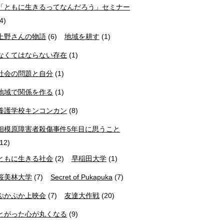
「ともに生きるってなんだろう」セミナー
(4)
上野さんの物語
(6)
地域を耕す
(1)
なくてはならない存在
(1)
社会の問題と自分
(1)
地域で関係を作る
(1)
養護学校キンコンカン
(8)
相模原障害者殺傷事件5年目に思うこと
(12)
ともに生きる社会
(2)
早稲田大学
(1)
桜美林大学
(7)
Secret of Pukapuka
(7)
ぷかぷか上映会
(7)
友達大作戦
(20)
とがった心が丸くなる
(9)