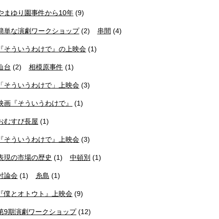
やまゆり園事件から10年
(9)
簡単な演劇ワークショップ
(2)
串間
(4)
『そういうわけで』の上映会
(1)
仙台
(2)
相模原事件
(1)
「そういうわけで」上映会
(3)
映画『そういうわけで』
(1)
おむすび長屋
(1)
『そういうわけで』上映会
(3)
表現の市場の歴史
(1)
中頓別
(1)
討論会
(1)
糸島
(1)
『僕とオトウト』上映会
(9)
第9期演劇ワークショップ
(12)