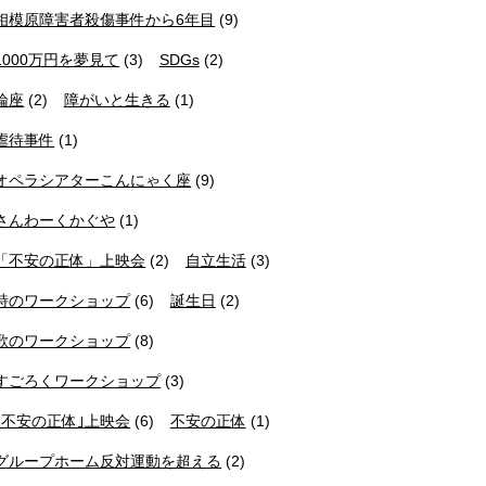
相模原障害者殺傷事件から6年目
(9)
1000万円を夢見て
(3)
SDGs
(2)
論座
(2)
障がいと生きる
(1)
虐待事件
(1)
オペラシアターこんにゃく座
(9)
さんわーくかぐや
(1)
「不安の正体」上映会
(2)
自立生活
(3)
詩のワークショップ
(6)
誕生日
(2)
歌のワークショップ
(8)
すごろくワークショップ
(3)
｢不安の正体｣上映会
(6)
不安の正体
(1)
グループホーム反対運動を超える
(2)