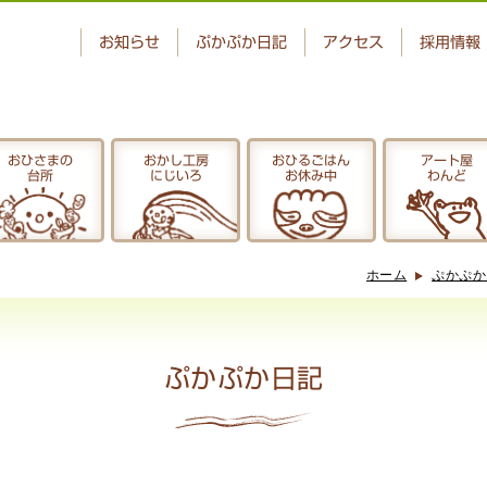
お知らせ
ぷかぷか日記
アクセス
採用情報
おひさまの
おかし工房
おひるごはん
アート屋
台所
にじいろ
お休み中
わんど
ベーカリー
おひさまの
ぷかぷか
台所
ホーム
ぷかぷか
アート屋
でんぱた
わんど
ぷかぷか日記
ぷかぷか日記
お問い合わせ