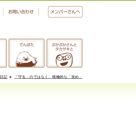
お問い合わせ
メンバー
さんへ
でんぱた
ぷかぷかさんと
タカサキと
おかし工房
にじいろ
日記
「守る」のではなく、積極的な「攻め」
ぷかぷかさんと
タカサキと
アクセス