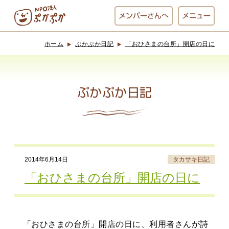
メンバー
さんへ
メニュー
ホーム
ぷかぷか日記
「おひさまの台所」開店の日に
ぷかぷかとは？
ベーカリー
ぷかぷか
ぷかぷか日記
おひさまの
おかし工房
台所
にじいろ
2014年6月14日
タカサキ日記
おひるごはん
アート屋
「おひさまの台所」開店の日に
お休み中
わんど
「おひさまの台所」開店の日に、利用者さんが詩
でんぱた
ぷかぷかさんと