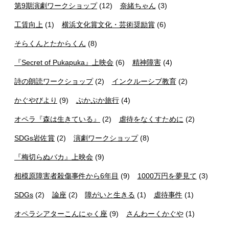
第9期演劇ワークショップ
(12)
奈緒ちゃん
(3)
工賃向上
(1)
横浜文化賞文化・芸術奨励賞
(6)
そらくんとたからくん
(8)
『Secret of Pukapuka』上映会
(6)
精神障害
(4)
詩の朗読ワークショップ
(2)
インクルーシブ教育
(2)
かぐやびより
(9)
ぷかぷか旅行
(4)
オペラ『森は生きている』
(2)
虐待をなくすために
(2)
SDGs岩佐賞
(2)
演劇ワークショップ
(8)
『梅切らぬバカ』上映会
(9)
相模原障害者殺傷事件から6年目
(9)
1000万円を夢見て
(3)
SDGs
(2)
論座
(2)
障がいと生きる
(1)
虐待事件
(1)
オペラシアターこんにゃく座
(9)
さんわーくかぐや
(1)