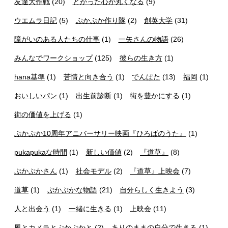
友達大作戦
(20)
とがった心が丸くなる
(9)
ウエムラ日記
(5)
ぷかぷか作り隊
(2)
創英大学
(31)
障がいのある人たちの仕事
(1)
一矢さんの物語
(26)
みんなでワークショップ
(125)
彼らの生き方
(1)
hana基準
(1)
苦情と向き合う
(1)
でんぱた
(13)
福岡
(1)
おいしいパン
(1)
出生前診断
(1)
街を豊かにする
(1)
街の価値を上げる
(1)
ぷかぷか10周年アニバーサリー映画『ひろばのうた』
(1)
pukapukaな時間
(1)
新しい価値
(2)
『道草』
(8)
ぷかぷかさん
(1)
社会モデル
(2)
『道草』上映会
(7)
道草
(1)
ぷかぷかな物語
(21)
自分らしく生きよう
(3)
人と出会う
(1)
一緒に生きる
(1)
上映会
(11)
風とカメラとぷかぷかと
(2)
ありのままの自分で生きる
(1)