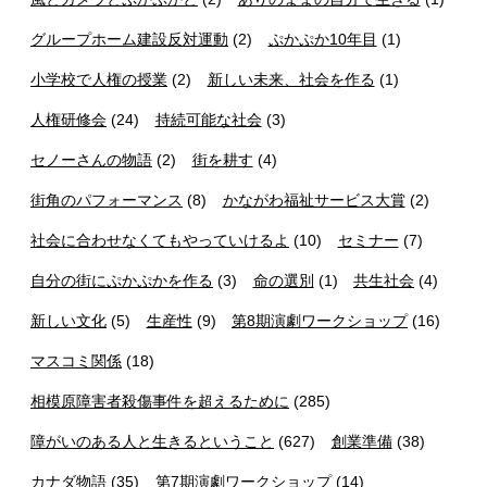
グループホーム建設反対運動
(2)
ぷかぷか10年目
(1)
小学校で人権の授業
(2)
新しい未来、社会を作る
(1)
人権研修会
(24)
持続可能な社会
(3)
セノーさんの物語
(2)
街を耕す
(4)
街角のパフォーマンス
(8)
かながわ福祉サービス大賞
(2)
社会に合わせなくてもやっていけるよ
(10)
セミナー
(7)
自分の街にぷかぷかを作る
(3)
命の選別
(1)
共生社会
(4)
新しい文化
(5)
生産性
(9)
第8期演劇ワークショップ
(16)
マスコミ関係
(18)
相模原障害者殺傷事件を超えるために
(285)
障がいのある人と生きるということ
(627)
創業準備
(38)
カナダ物語
(35)
第7期演劇ワークショップ
(14)