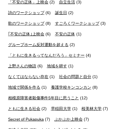
「不安の正体」上映会
(2)
自立生活
(3)
詩のワークショップ
(6)
誕生日
(2)
歌のワークショップ
(8)
すごろくワークショップ
(3)
｢不安の正体｣上映会
(6)
不安の正体
(1)
グループホーム反対運動を超える
(2)
「ともに生きるってなんだろう」セミナー
(4)
上野さんの物語
(6)
地域を耕す
(1)
なくてはならない存在
(1)
社会の問題と自分
(1)
地域で関係を作る
(1)
養護学校キンコンカン
(8)
相模原障害者殺傷事件5年目に思うこと
(12)
ともに生きる社会
(2)
早稲田大学
(1)
桜美林大学
(7)
Secret of Pukapuka
(7)
ぷかぷか上映会
(7)