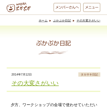
メンバー
さんへ
メニュー
ホーム
ぷかぷか日記
その大変さがいい
ぷかぷかとは？
ベーカリー
ぷかぷか
ぷかぷか日記
おひさまの
おかし工房
台所
にじいろ
2014年7月12日
タカサキ日記
おひるごはん
アート屋
その大変さがいい
お休み中
わんど
夕方、ワークショップの会場で使わせていただい
でんぱた
ぷかぷかさんと