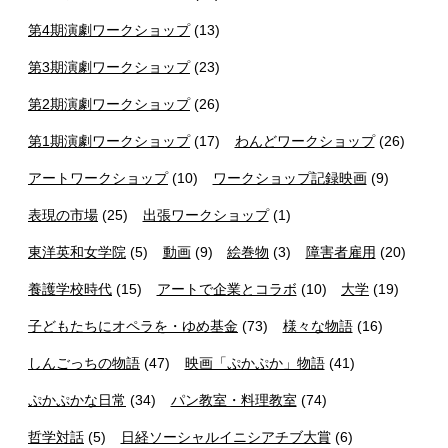
第4期演劇ワークショップ
(13)
第3期演劇ワークショップ
(23)
第2期演劇ワークショップ
(26)
第1期演劇ワークショップ
(17)
わんどワークショップ
(26)
アートワークショップ
(10)
ワークショップ記録映画
(9)
表現の市場
(25)
出張ワークショップ
(1)
東洋英和女学院
(5)
動画
(9)
絵巻物
(3)
障害者雇用
(20)
養護学校時代
(15)
アートで企業とコラボ
(10)
大学
(19)
子どもたちにオペラを・ゆめ基金
(73)
様々な物語
(16)
しんごっちの物語
(47)
映画「ぷかぷか」物語
(41)
ぷかぷかな日常
(34)
パン教室・料理教室
(74)
哲学対話
(5)
日経ソーシャルイニシアチブ大賞
(6)