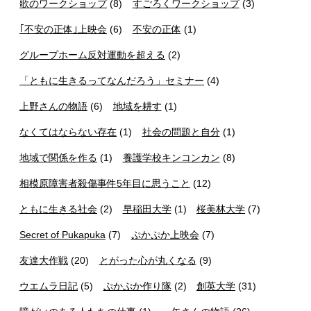
歌のワークショップ
(8)
すごろくワークショップ
(3)
｢不安の正体｣上映会
(6)
不安の正体
(1)
グループホーム反対運動を超える
(2)
「ともに生きるってなんだろう」セミナー
(4)
上野さんの物語
(6)
地域を耕す
(1)
なくてはならない存在
(1)
社会の問題と自分
(1)
地域で関係を作る
(1)
養護学校キンコンカン
(8)
相模原障害者殺傷事件5年目に思うこと
(12)
ともに生きる社会
(2)
早稲田大学
(1)
桜美林大学
(7)
Secret of Pukapuka
(7)
ぷかぷか上映会
(7)
友達大作戦
(20)
とがった心が丸くなる
(9)
ウエムラ日記
(5)
ぷかぷか作り隊
(2)
創英大学
(31)