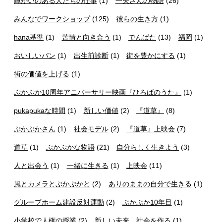
障がいのある人たちの仕事
(1)
一矢さんの物語
(26)
みんなでワークショップ
(125)
彼らの生き方
(1)
hana基準
(1)
苦情と向き合う
(1)
でんぱた
(13)
福岡
(1)
おいしいパン
(1)
出生前診断
(1)
街を豊かにする
(1)
街の価値を上げる
(1)
ぷかぷか10周年アニバーサリー映画『ひろばのうた』
(1)
pukapukaな時間
(1)
新しい価値
(2)
『道草』
(8)
ぷかぷかさん
(1)
社会モデル
(2)
『道草』上映会
(7)
道草
(1)
ぷかぷかな物語
(21)
自分らしく生きよう
(3)
人と出会う
(1)
一緒に生きる
(1)
上映会
(11)
風とカメラとぷかぷかと
(2)
ありのままの自分で生きる
(1)
グループホーム建設反対運動
(2)
ぷかぷか10年目
(1)
小学校で人権の授業
(2)
新しい未来、社会を作る
(1)