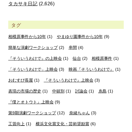
タカサキ日記
(2,626)
タグ
相模原事件から10年
(1)
やまゆり園事件から10年
(9)
簡単な演劇ワークショップ
(2)
串間
(4)
『そういうわけで』の上映会
(1)
仙台
(2)
相模原事件
(1)
「そういうわけで」上映会
(3)
映画『そういうわけで』
(1)
おむすび長屋
(1)
『そういうわけで』上映会
(3)
表現の市場の歴史
(1)
中頓別
(1)
討論会
(1)
糸島
(1)
『僕とオトウト』上映会
(9)
第9期演劇ワークショップ
(12)
奈緒ちゃん
(3)
工賃向上
(1)
横浜文化賞文化・芸術奨励賞
(6)