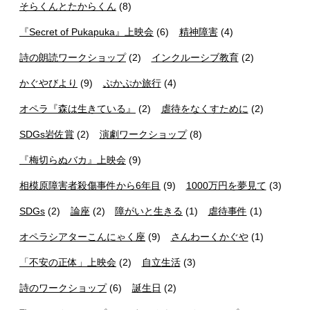
そらくんとたからくん
(8)
『Secret of Pukapuka』上映会
(6)
精神障害
(4)
詩の朗読ワークショップ
(2)
インクルーシブ教育
(2)
かぐやびより
(9)
ぷかぷか旅行
(4)
オペラ『森は生きている』
(2)
虐待をなくすために
(2)
SDGs岩佐賞
(2)
演劇ワークショップ
(8)
『梅切らぬバカ』上映会
(9)
相模原障害者殺傷事件から6年目
(9)
1000万円を夢見て
(3)
SDGs
(2)
論座
(2)
障がいと生きる
(1)
虐待事件
(1)
オペラシアターこんにゃく座
(9)
さんわーくかぐや
(1)
「不安の正体」上映会
(2)
自立生活
(3)
詩のワークショップ
(6)
誕生日
(2)