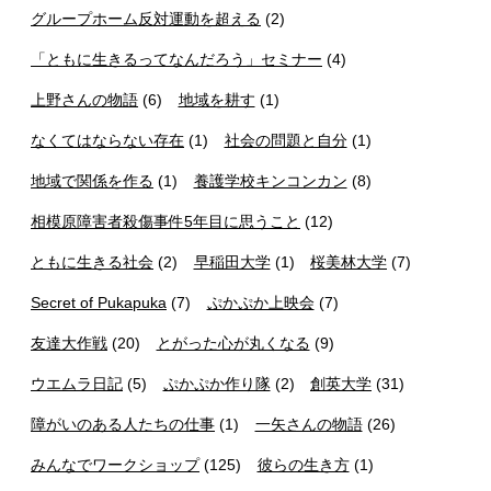
グループホーム反対運動を超える
(2)
「ともに生きるってなんだろう」セミナー
(4)
上野さんの物語
(6)
地域を耕す
(1)
なくてはならない存在
(1)
社会の問題と自分
(1)
地域で関係を作る
(1)
養護学校キンコンカン
(8)
相模原障害者殺傷事件5年目に思うこと
(12)
ともに生きる社会
(2)
早稲田大学
(1)
桜美林大学
(7)
Secret of Pukapuka
(7)
ぷかぷか上映会
(7)
友達大作戦
(20)
とがった心が丸くなる
(9)
ウエムラ日記
(5)
ぷかぷか作り隊
(2)
創英大学
(31)
障がいのある人たちの仕事
(1)
一矢さんの物語
(26)
みんなでワークショップ
(125)
彼らの生き方
(1)