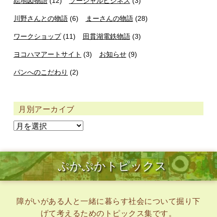
絵地図物語
(12)
ソーシャルビジネス
(3)
川野さんとの物語
(6)
まーさんの物語
(28)
ワークショップ
(11)
田貫湖電鉄物語
(3)
ヨコハマアートサイト
(3)
お知らせ
(9)
パンへのこだわり
(2)
月別アーカイブ
ぷかぷかトピックス
障がいがある人と一緒に暮らす社会について掘り下
げて考えるためのトピックス集です。