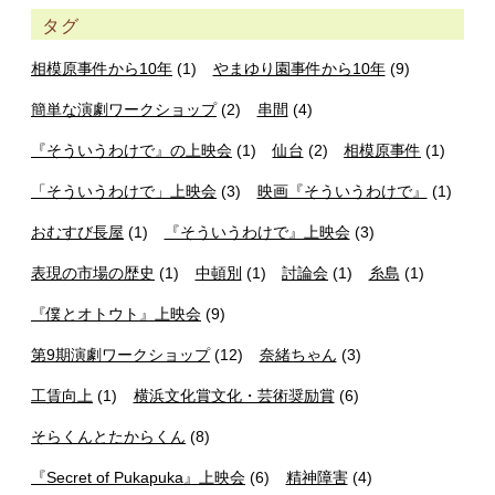
タグ
相模原事件から10年
(1)
やまゆり園事件から10年
(9)
簡単な演劇ワークショップ
(2)
串間
(4)
『そういうわけで』の上映会
(1)
仙台
(2)
相模原事件
(1)
「そういうわけで」上映会
(3)
映画『そういうわけで』
(1)
おむすび長屋
(1)
『そういうわけで』上映会
(3)
表現の市場の歴史
(1)
中頓別
(1)
討論会
(1)
糸島
(1)
『僕とオトウト』上映会
(9)
第9期演劇ワークショップ
(12)
奈緒ちゃん
(3)
工賃向上
(1)
横浜文化賞文化・芸術奨励賞
(6)
そらくんとたからくん
(8)
『Secret of Pukapuka』上映会
(6)
精神障害
(4)