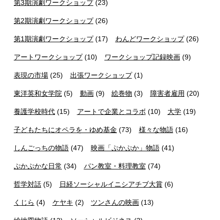
第3期演劇ワークショップ
(23)
第2期演劇ワークショップ
(26)
第1期演劇ワークショップ
(17)
わんどワークショップ
(26)
アートワークショップ
(10)
ワークショップ記録映画
(9)
表現の市場
(25)
出張ワークショップ
(1)
東洋英和女学院
(5)
動画
(9)
絵巻物
(3)
障害者雇用
(20)
養護学校時代
(15)
アートで企業とコラボ
(10)
大学
(19)
子どもたちにオペラを・ゆめ基金
(73)
様々な物語
(16)
しんごっちの物語
(47)
映画「ぷかぷか」物語
(41)
ぷかぷかな日常
(34)
パン教室・料理教室
(74)
哲学対話
(5)
日経ソーシャルイニシアチブ大賞
(6)
くじら
(4)
ケヤキ
(2)
ツンさんの映画
(13)