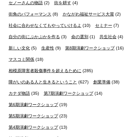
セノーさんの物語
(2)
街を耕す
(4)
街角のパフォーマンス
(8)
かながわ福祉サービス大賞
(2)
社会に合わせなくてもやっていけるよ
(10)
セミナー
(7)
自分の街にぷかぷかを作る
(3)
命の選別
(1)
共生社会
(4)
新しい文化
(5)
生産性
(9)
第8期演劇ワークショップ
(16)
マスコミ関係
(18)
相模原障害者殺傷事件を超えるために
(285)
障がいのある人と生きるということ
(627)
創業準備
(38)
カナダ物語
(35)
第7期演劇ワークショップ
(14)
第6期演劇ワークショップ
(19)
第5期演劇ワークショップ
(23)
第4期演劇ワークショップ
(13)