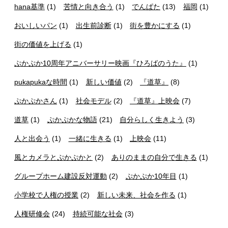
hana基準
(1)
苦情と向き合う
(1)
でんぱた
(13)
福岡
(1)
おいしいパン
(1)
出生前診断
(1)
街を豊かにする
(1)
街の価値を上げる
(1)
ぷかぷか10周年アニバーサリー映画『ひろばのうた』
(1)
pukapukaな時間
(1)
新しい価値
(2)
『道草』
(8)
ぷかぷかさん
(1)
社会モデル
(2)
『道草』上映会
(7)
道草
(1)
ぷかぷかな物語
(21)
自分らしく生きよう
(3)
人と出会う
(1)
一緒に生きる
(1)
上映会
(11)
風とカメラとぷかぷかと
(2)
ありのままの自分で生きる
(1)
グループホーム建設反対運動
(2)
ぷかぷか10年目
(1)
小学校で人権の授業
(2)
新しい未来、社会を作る
(1)
人権研修会
(24)
持続可能な社会
(3)