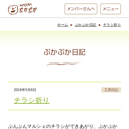
メンバー
さんへ
メニュー
ホーム
ぷかぷか日記
チラシ折り
ぷかぷかとは？
ベーカリー
ぷかぷか
ぷかぷか日記
おひさまの
おかし工房
台所
にじいろ
2016年5月6日
工房日記
おひるごはん
アート屋
チラシ折り
お休み中
わんど
ぶんぶんマルシェのチラシができあがり、ぷかぷか
でんぱた
ぷかぷかさんと