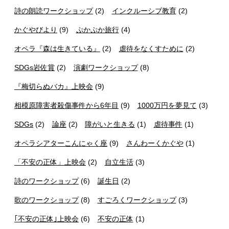
詩の朗読ワークショップ
(2)
インクルーシブ教育
(2)
かぐやびより
(9)
ぷかぷか旅行
(4)
オペラ『森は生きている』
(2)
虐待をなくすために
(2)
SDGs岩佐賞
(2)
演劇ワークショップ
(8)
『梅切らぬバカ』上映会
(9)
相模原障害者殺傷事件から6年目
(9)
1000万円を夢見て
(3)
SDGs
(2)
論座
(2)
障がいと生きる
(1)
虐待事件
(1)
オペラシアターこんにゃく座
(9)
さんわーくかぐや
(1)
「不安の正体」上映会
(2)
自立生活
(3)
詩のワークショップ
(6)
誕生日
(2)
歌のワークショップ
(8)
すごろくワークショップ
(3)
｢不安の正体｣上映会
(6)
不安の正体
(1)