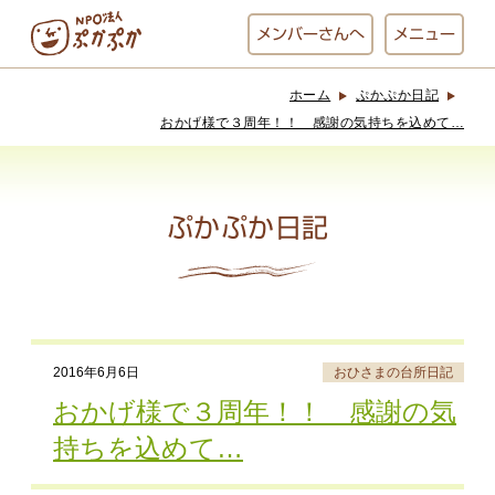
メンバー
さんへ
メニュー
ホーム
ぷかぷか日記
ぷかぷかとは？
ベーカリー
おかげ様で３周年！！ 感謝の気持ちを込めて…
ぷかぷか
ぷかぷか日記
おひさまの
おかし工房
台所
にじいろ
おひるごはん
アート屋
2016年6月6日
おひさまの台所日記
お休み中
わんど
おかげ様で３周年！！ 感謝の気
持ちを込めて…
でんぱた
ぷかぷかさんと