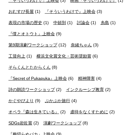
「そういうわけで」上映会
(3)
映画『そういうわけで』
(1)
おむすび長屋
(1)
『そういうわけで』上映会
(3)
表現の市場の歴史
(1)
中頓別
(1)
討論会
(1)
糸島
(1)
『僕とオトウト』上映会
(9)
第9期演劇ワークショップ
(12)
奈緒ちゃん
(3)
工賃向上
(1)
横浜文化賞文化・芸術奨励賞
(6)
そらくんとたからくん
(8)
『Secret of Pukapuka』上映会
(6)
精神障害
(4)
詩の朗読ワークショップ
(2)
インクルーシブ教育
(2)
かぐやびより
(9)
ぷかぷか旅行
(4)
オペラ『森は生きている』
(2)
虐待をなくすために
(2)
SDGs岩佐賞
(2)
演劇ワークショップ
(8)
『梅切らぬバカ』上映会
(9)