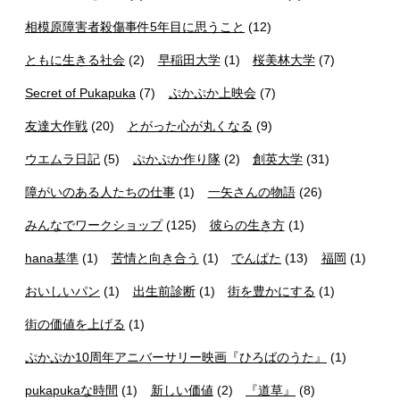
相模原障害者殺傷事件5年目に思うこと
(12)
ともに生きる社会
(2)
早稲田大学
(1)
桜美林大学
(7)
Secret of Pukapuka
(7)
ぷかぷか上映会
(7)
友達大作戦
(20)
とがった心が丸くなる
(9)
ウエムラ日記
(5)
ぷかぷか作り隊
(2)
創英大学
(31)
障がいのある人たちの仕事
(1)
一矢さんの物語
(26)
みんなでワークショップ
(125)
彼らの生き方
(1)
hana基準
(1)
苦情と向き合う
(1)
でんぱた
(13)
福岡
(1)
おいしいパン
(1)
出生前診断
(1)
街を豊かにする
(1)
街の価値を上げる
(1)
ぷかぷか10周年アニバーサリー映画『ひろばのうた』
(1)
pukapukaな時間
(1)
新しい価値
(2)
『道草』
(8)