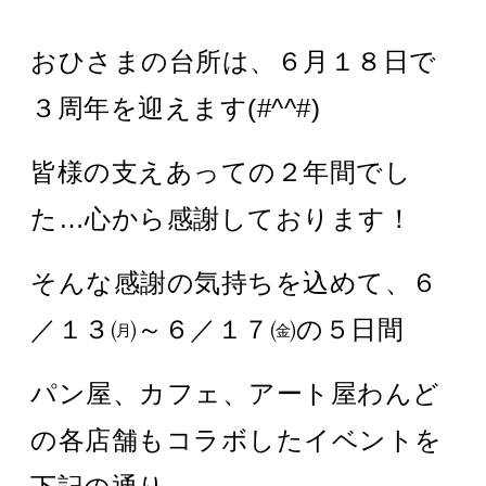
タカサキと
おひさまの台所は、６月１８日で
３周年を迎えます(#^^#)
お知らせ
ぷかぷか日記
アクセス
採用情報
皆様の支えあっての２年間でし
お問い合わせ
た…心から感謝しております！
そんな感謝の気持ちを込めて、６
／１３㈪～６／１７㈮の５日間
パン屋、カフェ、アート屋わんど
の各店舗もコラボしたイベントを