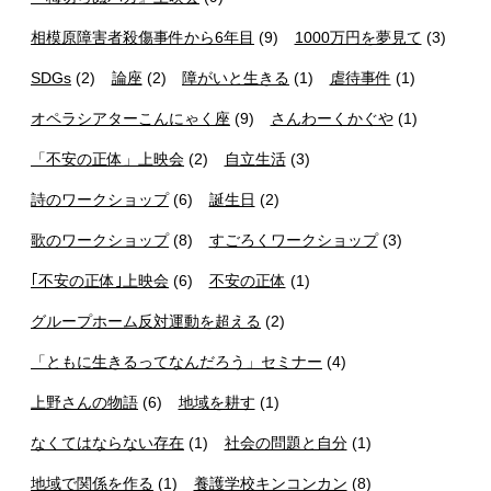
相模原障害者殺傷事件から6年目
(9)
1000万円を夢見て
(3)
SDGs
(2)
論座
(2)
障がいと生きる
(1)
虐待事件
(1)
オペラシアターこんにゃく座
(9)
さんわーくかぐや
(1)
「不安の正体」上映会
(2)
自立生活
(3)
詩のワークショップ
(6)
誕生日
(2)
歌のワークショップ
(8)
すごろくワークショップ
(3)
｢不安の正体｣上映会
(6)
不安の正体
(1)
グループホーム反対運動を超える
(2)
「ともに生きるってなんだろう」セミナー
(4)
上野さんの物語
(6)
地域を耕す
(1)
なくてはならない存在
(1)
社会の問題と自分
(1)
地域で関係を作る
(1)
養護学校キンコンカン
(8)