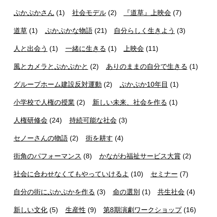
ぷかぷかさん
(1)
社会モデル
(2)
『道草』上映会
(7)
道草
(1)
ぷかぷかな物語
(21)
自分らしく生きよう
(3)
人と出会う
(1)
一緒に生きる
(1)
上映会
(11)
風とカメラとぷかぷかと
(2)
ありのままの自分で生きる
(1)
グループホーム建設反対運動
(2)
ぷかぷか10年目
(1)
小学校で人権の授業
(2)
新しい未来、社会を作る
(1)
人権研修会
(24)
持続可能な社会
(3)
セノーさんの物語
(2)
街を耕す
(4)
街角のパフォーマンス
(8)
かながわ福祉サービス大賞
(2)
社会に合わせなくてもやっていけるよ
(10)
セミナー
(7)
自分の街にぷかぷかを作る
(3)
命の選別
(1)
共生社会
(4)
新しい文化
(5)
生産性
(9)
第8期演劇ワークショップ
(16)