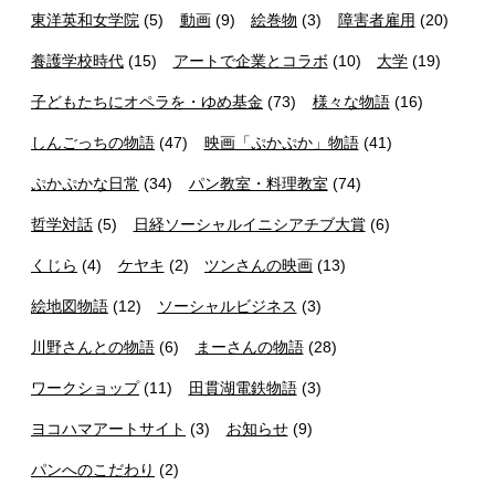
東洋英和女学院
(5)
動画
(9)
絵巻物
(3)
障害者雇用
(20)
養護学校時代
(15)
アートで企業とコラボ
(10)
大学
(19)
子どもたちにオペラを・ゆめ基金
(73)
様々な物語
(16)
しんごっちの物語
(47)
映画「ぷかぷか」物語
(41)
ぷかぷかな日常
(34)
パン教室・料理教室
(74)
哲学対話
(5)
日経ソーシャルイニシアチブ大賞
(6)
くじら
(4)
ケヤキ
(2)
ツンさんの映画
(13)
絵地図物語
(12)
ソーシャルビジネス
(3)
川野さんとの物語
(6)
まーさんの物語
(28)
ワークショップ
(11)
田貫湖電鉄物語
(3)
ヨコハマアートサイト
(3)
お知らせ
(9)
パンへのこだわり
(2)