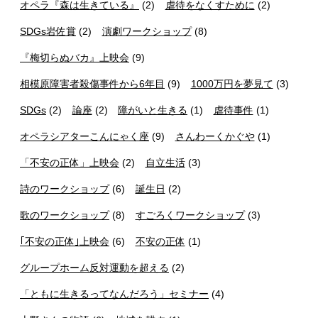
オペラ『森は生きている』
(2)
虐待をなくすために
(2)
SDGs岩佐賞
(2)
演劇ワークショップ
(8)
『梅切らぬバカ』上映会
(9)
相模原障害者殺傷事件から6年目
(9)
1000万円を夢見て
(3)
SDGs
(2)
論座
(2)
障がいと生きる
(1)
虐待事件
(1)
オペラシアターこんにゃく座
(9)
さんわーくかぐや
(1)
「不安の正体」上映会
(2)
自立生活
(3)
詩のワークショップ
(6)
誕生日
(2)
歌のワークショップ
(8)
すごろくワークショップ
(3)
｢不安の正体｣上映会
(6)
不安の正体
(1)
グループホーム反対運動を超える
(2)
「ともに生きるってなんだろう」セミナー
(4)