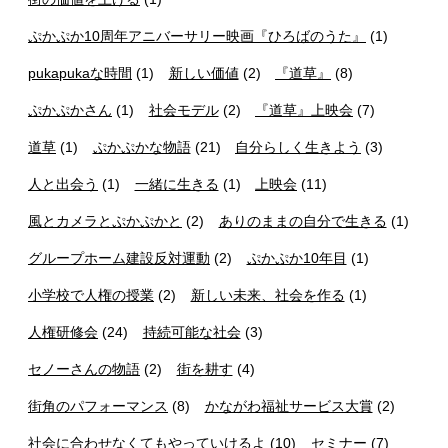
ぷかぷか10周年アニバーサリー映画『ひろばのうた』
(1)
pukapukaな時間
(1)
新しい価値
(2)
『道草』
(8)
ぷかぷかさん
(1)
社会モデル
(2)
『道草』上映会
(7)
道草
(1)
ぷかぷかな物語
(21)
自分らしく生きよう
(3)
人と出会う
(1)
一緒に生きる
(1)
上映会
(11)
風とカメラとぷかぷかと
(2)
ありのままの自分で生きる
(1)
グループホーム建設反対運動
(2)
ぷかぷか10年目
(1)
小学校で人権の授業
(2)
新しい未来、社会を作る
(1)
人権研修会
(24)
持続可能な社会
(3)
セノーさんの物語
(2)
街を耕す
(4)
街角のパフォーマンス
(8)
かながわ福祉サービス大賞
(2)
社会に合わせなくてもやっていけるよ
(10)
セミナー
(7)