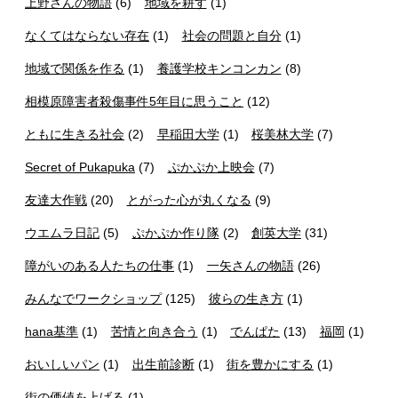
上野さんの物語
(6)
地域を耕す
(1)
なくてはならない存在
(1)
社会の問題と自分
(1)
地域で関係を作る
(1)
養護学校キンコンカン
(8)
相模原障害者殺傷事件5年目に思うこと
(12)
ともに生きる社会
(2)
早稲田大学
(1)
桜美林大学
(7)
Secret of Pukapuka
(7)
ぷかぷか上映会
(7)
友達大作戦
(20)
とがった心が丸くなる
(9)
ウエムラ日記
(5)
ぷかぷか作り隊
(2)
創英大学
(31)
障がいのある人たちの仕事
(1)
一矢さんの物語
(26)
みんなでワークショップ
(125)
彼らの生き方
(1)
hana基準
(1)
苦情と向き合う
(1)
でんぱた
(13)
福岡
(1)
おいしいパン
(1)
出生前診断
(1)
街を豊かにする
(1)
街の価値を上げる
(1)