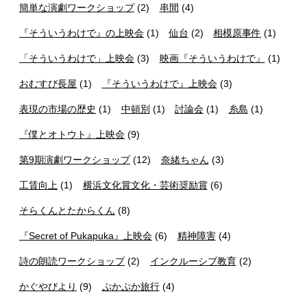
簡単な演劇ワークショップ
(2)
串間
(4)
『そういうわけで』の上映会
(1)
仙台
(2)
相模原事件
(1)
「そういうわけで」上映会
(3)
映画『そういうわけで』
(1)
おむすび長屋
(1)
『そういうわけで』上映会
(3)
表現の市場の歴史
(1)
中頓別
(1)
討論会
(1)
糸島
(1)
『僕とオトウト』上映会
(9)
第9期演劇ワークショップ
(12)
奈緒ちゃん
(3)
工賃向上
(1)
横浜文化賞文化・芸術奨励賞
(6)
そらくんとたからくん
(8)
『Secret of Pukapuka』上映会
(6)
精神障害
(4)
詩の朗読ワークショップ
(2)
インクルーシブ教育
(2)
かぐやびより
(9)
ぷかぷか旅行
(4)