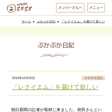
メンバー
さんへ
メニュー
ホーム
ぷかぷか日記
「レクイエム」を届けて欲しい
ぷかぷかとは？
ベーカリー
ぷかぷか
ぷかぷか日記
おひさまの
おかし工房
台所
にじいろ
2016年10月20日
タカサキ日記
おひるごはん
アート屋
「レクイエム」を届けて欲しい
お休み中
わんど
朝日新聞の記者が取材に来ました。前田さんとい
でんぱた
ぷかぷかさんと