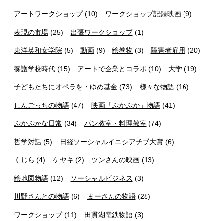
アートワークショップ
(10)
ワークショップ記録映画
(9)
表現の市場
(25)
出張ワークショップ
(1)
東洋英和女学院
(5)
動画
(9)
絵巻物
(3)
障害者雇用
(20)
養護学校時代
(15)
アートで企業とコラボ
(10)
大学
(19)
子どもたちにオペラを・ゆめ基金
(73)
様々な物語
(16)
しんごっちの物語
(47)
映画「ぷかぷか」物語
(41)
ぷかぷかな日常
(34)
パン教室・料理教室
(74)
哲学対話
(5)
日経ソーシャルイニシアチブ大賞
(6)
くじら
(4)
ケヤキ
(2)
ツンさんの映画
(13)
絵地図物語
(12)
ソーシャルビジネス
(3)
川野さんとの物語
(6)
まーさんの物語
(28)
ワークショップ
(11)
田貫湖電鉄物語
(3)