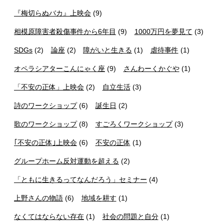
『梅切らぬバカ』上映会
(9)
相模原障害者殺傷事件から6年目
(9)
1000万円を夢見て
(3)
SDGs
(2)
論座
(2)
障がいと生きる
(1)
虐待事件
(1)
オペラシアターこんにゃく座
(9)
さんわーくかぐや
(1)
「不安の正体」上映会
(2)
自立生活
(3)
詩のワークショップ
(6)
誕生日
(2)
歌のワークショップ
(8)
すごろくワークショップ
(3)
｢不安の正体｣上映会
(6)
不安の正体
(1)
グループホーム反対運動を超える
(2)
「ともに生きるってなんだろう」セミナー
(4)
上野さんの物語
(6)
地域を耕す
(1)
なくてはならない存在
(1)
社会の問題と自分
(1)