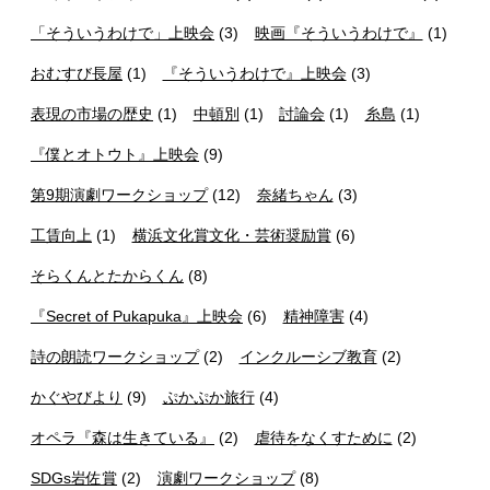
「そういうわけで」上映会
(3)
映画『そういうわけで』
(1)
おむすび長屋
(1)
『そういうわけで』上映会
(3)
表現の市場の歴史
(1)
中頓別
(1)
討論会
(1)
糸島
(1)
『僕とオトウト』上映会
(9)
第9期演劇ワークショップ
(12)
奈緒ちゃん
(3)
工賃向上
(1)
横浜文化賞文化・芸術奨励賞
(6)
そらくんとたからくん
(8)
『Secret of Pukapuka』上映会
(6)
精神障害
(4)
詩の朗読ワークショップ
(2)
インクルーシブ教育
(2)
かぐやびより
(9)
ぷかぷか旅行
(4)
オペラ『森は生きている』
(2)
虐待をなくすために
(2)
SDGs岩佐賞
(2)
演劇ワークショップ
(8)