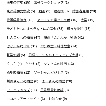
表現の市場
(25)
出張ワークショップ
(1)
東洋英和女学院
(5)
動画
(9)
絵巻物
(3)
障害者雇用
(20)
養護学校時代
(15)
アートで企業とコラボ
(10)
大学
(19)
子どもたちにオペラを・ゆめ基金
(73)
様々な物語
(16)
しんごっちの物語
(47)
映画「ぷかぷか」物語
(41)
ぷかぷかな日常
(34)
パン教室・料理教室
(74)
哲学対話
(5)
日経ソーシャルイニシアチブ大賞
(6)
くじら
(4)
ケヤキ
(2)
ツンさんの映画
(13)
絵地図物語
(12)
ソーシャルビジネス
(3)
川野さんとの物語
(6)
まーさんの物語
(28)
ワークショップ
(11)
田貫湖電鉄物語
(3)
ヨコハマアートサイト
(3)
お知らせ
(9)