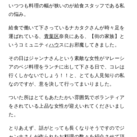
タカサキと
いつつも料理の幅が狭いのが給食スタッフである私
の悩み。
給食で働いて下さっているナカタクさんが時々足を
お知らせ
ぷかぷか日記
運ばれている、
青葉区
奈良にある、【街の家族】と
いうコミュニティ
ハウ
スにお邪魔してきました。
アクセス
採用情報
その日はジャンナさんという素敵な女性がマレーシ
お問い合わせ
アのベジ料理をランチに出して下さる日で、コレは
行くしかないでしょう！！と、とても人見知りの私
なのですが、意を決して行ってまいりました。
ついた所はとてもあたたかい雰囲気でボランティア
をされている上品な女性が迎えいれてくださいまし
た。
とりあえず、話がとっても長くなりそうですのでジ
ャンナさんが作られたお料理の数々を紹介させて頂