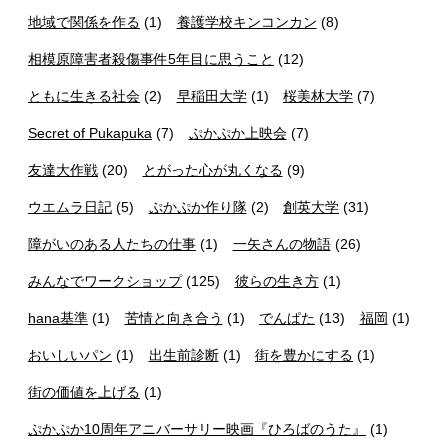
地域で関係を作る
(1)
養護学校キンコンカン
(8)
相模原障害者殺傷事件5年目に思うこと
(12)
ともに生きる社会
(2)
早稲田大学
(1)
桜美林大学
(7)
Secret of Pukapuka
(7)
ぷかぷか上映会
(7)
友達大作戦
(20)
とがった心が丸くなる
(9)
ウエムラ日記
(5)
ぷかぷか作り隊
(2)
創英大学
(31)
障がいのある人たちの仕事
(1)
一矢さんの物語
(26)
みんなでワークショップ
(125)
彼らの生き方
(1)
hana基準
(1)
苦情と向き合う
(1)
でんぱた
(13)
福岡
(1)
おいしいパン
(1)
出生前診断
(1)
街を豊かにする
(1)
街の価値を上げる
(1)
ぷかぷか10周年アニバーサリー映画『ひろばのうた』
(1)