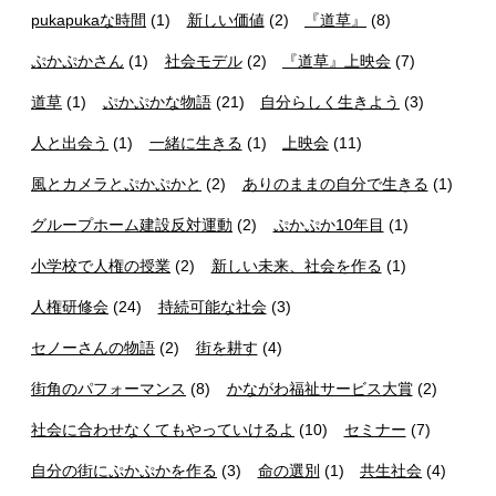
pukapukaな時間
(1)
新しい価値
(2)
『道草』
(8)
ぷかぷかさん
(1)
社会モデル
(2)
『道草』上映会
(7)
道草
(1)
ぷかぷかな物語
(21)
自分らしく生きよう
(3)
人と出会う
(1)
一緒に生きる
(1)
上映会
(11)
風とカメラとぷかぷかと
(2)
ありのままの自分で生きる
(1)
グループホーム建設反対運動
(2)
ぷかぷか10年目
(1)
小学校で人権の授業
(2)
新しい未来、社会を作る
(1)
人権研修会
(24)
持続可能な社会
(3)
セノーさんの物語
(2)
街を耕す
(4)
街角のパフォーマンス
(8)
かながわ福祉サービス大賞
(2)
社会に合わせなくてもやっていけるよ
(10)
セミナー
(7)
自分の街にぷかぷかを作る
(3)
命の選別
(1)
共生社会
(4)