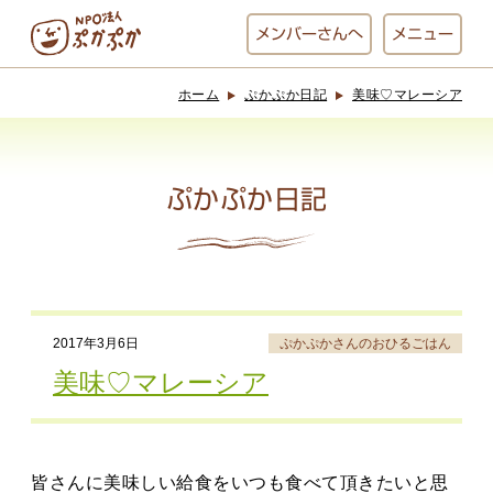
メンバー
さんへ
メニュー
ホーム
ぷかぷか日記
美味♡マレーシア
ぷかぷかとは？
ベーカリー
ぷかぷか
ぷかぷか日記
おひさまの
おかし工房
台所
にじいろ
2017年3月6日
ぷかぷかさんのおひるごはん
おひるごはん
アート屋
美味♡マレーシア
お休み中
わんど
皆さんに美味しい給食をいつも食べて頂きたいと思
でんぱた
ぷかぷかさんと