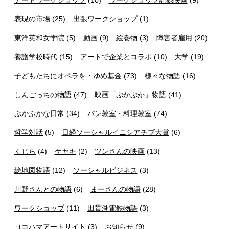
アートワークショップ
(10)
ワークショップ記録映画
(9)
表現の市場
(25)
出張ワークショップ
(1)
東洋英和女学院
(5)
動画
(9)
絵巻物
(3)
障害者雇用
(20)
養護学校時代
(15)
アートで企業とコラボ
(10)
大学
(19)
子どもたちにオペラを・ゆめ基金
(73)
様々な物語
(16)
しんごっちの物語
(47)
映画「ぷかぷか」物語
(41)
ぷかぷかな日常
(34)
パン教室・料理教室
(74)
哲学対話
(5)
日経ソーシャルイニシアチブ大賞
(6)
くじら
(4)
ケヤキ
(2)
ツンさんの映画
(13)
絵地図物語
(12)
ソーシャルビジネス
(3)
川野さんとの物語
(6)
まーさんの物語
(28)
ワークショップ
(11)
田貫湖電鉄物語
(3)
ヨコハマアートサイト
(3)
お知らせ
(9)