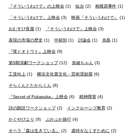
『そういうわけで』の上映会
(1)
仙台
(2)
相模原事件
(1)
「そういうわけで」上映会
(3)
映画『そういうわけで』
(1)
おむすび長屋
(1)
『そういうわけで』上映会
(3)
表現の市場の歴史
(1)
中頓別
(1)
討論会
(1)
糸島
(1)
『僕とオトウト』上映会
(9)
第9期演劇ワークショップ
(12)
奈緒ちゃん
(3)
工賃向上
(1)
横浜文化賞文化・芸術奨励賞
(6)
そらくんとたからくん
(8)
『Secret of Pukapuka』上映会
(6)
精神障害
(4)
詩の朗読ワークショップ
(2)
インクルーシブ教育
(2)
かぐやびより
(9)
ぷかぷか旅行
(4)
オペラ『森は生きている』
(2)
虐待をなくすために
(2)