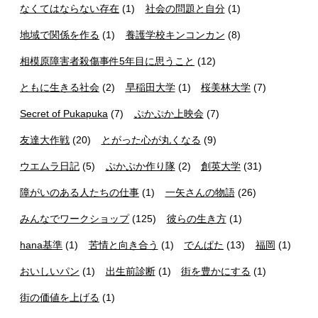
なくてはならない存在
(1)
社会の問題と自分
(1)
地域で関係を作る
(1)
養護学校キンコンカン
(8)
相模原障害者殺傷事件5年目に思うこと
(12)
ともに生きる社会
(2)
早稲田大学
(1)
桜美林大学
(7)
Secret of Pukapuka
(7)
ぷかぷか上映会
(7)
友達大作戦
(20)
とがった心が丸くなる
(9)
ウエムラ日記
(5)
ぷかぷか作り隊
(2)
創英大学
(31)
障がいのある人たちの仕事
(1)
一矢さんの物語
(26)
みんなでワークショップ
(125)
彼らの生き方
(1)
hana基準
(1)
苦情と向き合う
(1)
でんぱた
(13)
福岡
(1)
おいしいパン
(1)
出生前診断
(1)
街を豊かにする
(1)
街の価値を上げる
(1)