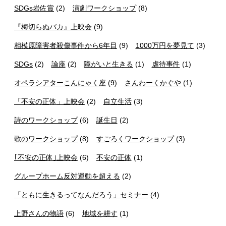
SDGs岩佐賞
(2)
演劇ワークショップ
(8)
『梅切らぬバカ』上映会
(9)
相模原障害者殺傷事件から6年目
(9)
1000万円を夢見て
(3)
SDGs
(2)
論座
(2)
障がいと生きる
(1)
虐待事件
(1)
オペラシアターこんにゃく座
(9)
さんわーくかぐや
(1)
「不安の正体」上映会
(2)
自立生活
(3)
詩のワークショップ
(6)
誕生日
(2)
歌のワークショップ
(8)
すごろくワークショップ
(3)
｢不安の正体｣上映会
(6)
不安の正体
(1)
グループホーム反対運動を超える
(2)
「ともに生きるってなんだろう」セミナー
(4)
上野さんの物語
(6)
地域を耕す
(1)