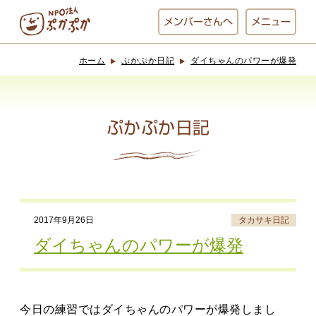
メンバー
さんへ
メニュー
ホーム
ぷかぷか日記
ダイちゃんのパワーが爆発
ぷかぷかとは？
ベーカリー
ぷかぷか
ぷかぷか日記
おひさまの
おかし工房
台所
にじいろ
2017年9月26日
タカサキ日記
おひるごはん
アート屋
ダイちゃんのパワーが爆発
お休み中
わんど
今日の練習ではダイちゃんのパワーが爆発しまし
でんぱた
ぷかぷかさんと