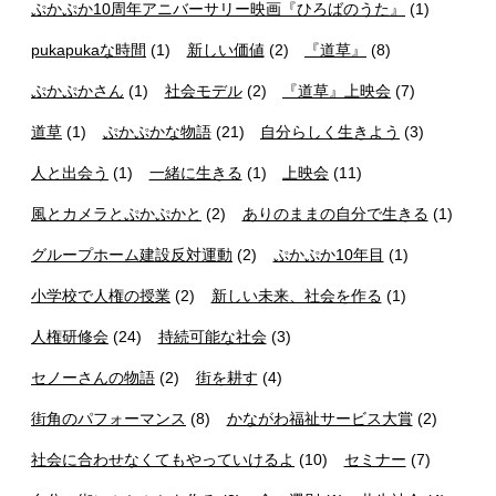
ぷかぷか10周年アニバーサリー映画『ひろばのうた』
(1)
pukapukaな時間
(1)
新しい価値
(2)
『道草』
(8)
ぷかぷかさん
(1)
社会モデル
(2)
『道草』上映会
(7)
道草
(1)
ぷかぷかな物語
(21)
自分らしく生きよう
(3)
人と出会う
(1)
一緒に生きる
(1)
上映会
(11)
風とカメラとぷかぷかと
(2)
ありのままの自分で生きる
(1)
グループホーム建設反対運動
(2)
ぷかぷか10年目
(1)
小学校で人権の授業
(2)
新しい未来、社会を作る
(1)
人権研修会
(24)
持続可能な社会
(3)
セノーさんの物語
(2)
街を耕す
(4)
街角のパフォーマンス
(8)
かながわ福祉サービス大賞
(2)
社会に合わせなくてもやっていけるよ
(10)
セミナー
(7)