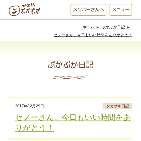
メンバー
さんへ
メニュー
ホーム
ぷかぷか日記
ぷかぷかとは？
ベーカリー
セノーさん、今日もいい時間をありがとう！
ぷかぷか
ぷかぷか日記
おひさまの
おかし工房
台所
にじいろ
おひるごはん
アート屋
2017年12月29日
タカサキ日記
お休み中
わんど
セノーさん、今日もいい時間をあ
りがとう！
でんぱた
ぷかぷかさんと