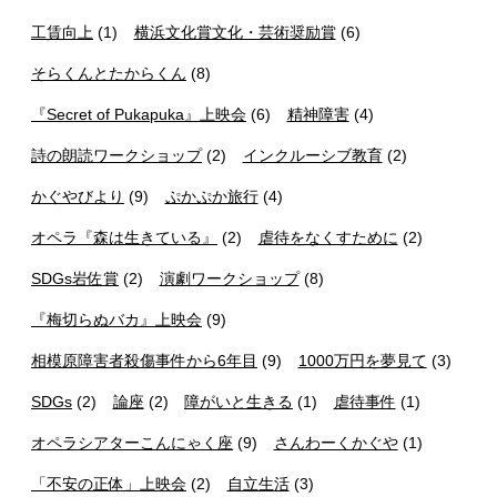
工賃向上
(1)
横浜文化賞文化・芸術奨励賞
(6)
そらくんとたからくん
(8)
『Secret of Pukapuka』上映会
(6)
精神障害
(4)
詩の朗読ワークショップ
(2)
インクルーシブ教育
(2)
かぐやびより
(9)
ぷかぷか旅行
(4)
オペラ『森は生きている』
(2)
虐待をなくすために
(2)
SDGs岩佐賞
(2)
演劇ワークショップ
(8)
『梅切らぬバカ』上映会
(9)
相模原障害者殺傷事件から6年目
(9)
1000万円を夢見て
(3)
SDGs
(2)
論座
(2)
障がいと生きる
(1)
虐待事件
(1)
オペラシアターこんにゃく座
(9)
さんわーくかぐや
(1)
「不安の正体」上映会
(2)
自立生活
(3)