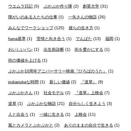
ウエムラ日記
(5)
ぷかぷか作り隊
(2)
創英大学
(31)
障がいのある人たちの仕事
(1)
一矢さんの物語
(26)
みんなでワークショップ
(125)
彼らの生き方
(1)
hana基準
(1)
苦情と向き合う
(1)
でんぱた
(13)
福岡
(1)
おいしいパン
(1)
出生前診断
(1)
街を豊かにする
(1)
街の価値を上げる
(1)
ぷかぷか10周年アニバーサリー映画『ひろばのうた』
(1)
pukapukaな時間
(1)
新しい価値
(2)
『道草』
(8)
ぷかぷかさん
(1)
社会モデル
(2)
『道草』上映会
(7)
道草
(1)
ぷかぷかな物語
(21)
自分らしく生きよう
(3)
人と出会う
(1)
一緒に生きる
(1)
上映会
(11)
風とカメラとぷかぷかと
(2)
ありのままの自分で生きる
(1)