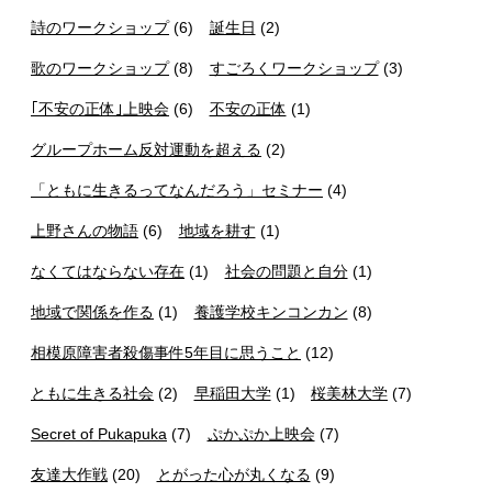
詩のワークショップ
(6)
誕生日
(2)
歌のワークショップ
(8)
すごろくワークショップ
(3)
｢不安の正体｣上映会
(6)
不安の正体
(1)
グループホーム反対運動を超える
(2)
「ともに生きるってなんだろう」セミナー
(4)
上野さんの物語
(6)
地域を耕す
(1)
なくてはならない存在
(1)
社会の問題と自分
(1)
地域で関係を作る
(1)
養護学校キンコンカン
(8)
相模原障害者殺傷事件5年目に思うこと
(12)
ともに生きる社会
(2)
早稲田大学
(1)
桜美林大学
(7)
Secret of Pukapuka
(7)
ぷかぷか上映会
(7)
友達大作戦
(20)
とがった心が丸くなる
(9)