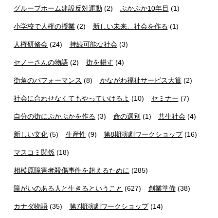
グループホーム建設反対運動
(2)
ぷかぷか10年目
(1)
小学校で人権の授業
(2)
新しい未来、社会を作る
(1)
人権研修会
(24)
持続可能な社会
(3)
セノーさんの物語
(2)
街を耕す
(4)
街角のパフォーマンス
(8)
かながわ福祉サービス大賞
(2)
社会に合わせなくてもやっていけるよ
(10)
セミナー
(7)
自分の街にぷかぷかを作る
(3)
命の選別
(1)
共生社会
(4)
新しい文化
(5)
生産性
(9)
第8期演劇ワークショップ
(16)
マスコミ関係
(18)
相模原障害者殺傷事件を超えるために
(285)
障がいのある人と生きるということ
(627)
創業準備
(38)
カナダ物語
(35)
第7期演劇ワークショップ
(14)