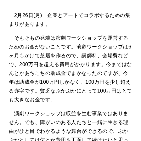
タカサキと
2月26日(月) 企業とアートでコラボするための集
まりがあります。
お知らせ
ぷかぷか日記
そもそもの発端は演劇ワークショップを運営する
ためのお金がないことです。演劇ワークショップは6
アクセス
採用情報
ヶ月もかけて芝居を作るので、講師料、会場費など
お問い合わせ
で、200万円を超える費用がかかります。今まではな
んとかあちこちの助成金でまかなったのですが、今
年は助成金が100万円しかなく、100万円を少し超え
る赤字です。貧乏なぷかぷかにとって100万円はとて
も大きなお金です。
演劇ワークショップは収益を生む事業ではありま
せん。でも、障がいのある人たちと一緒に生きる理
由がひと目でわかるような舞台ができるので、ぷか
ぷかとしては何とか費用を工面して続けたいと思っ