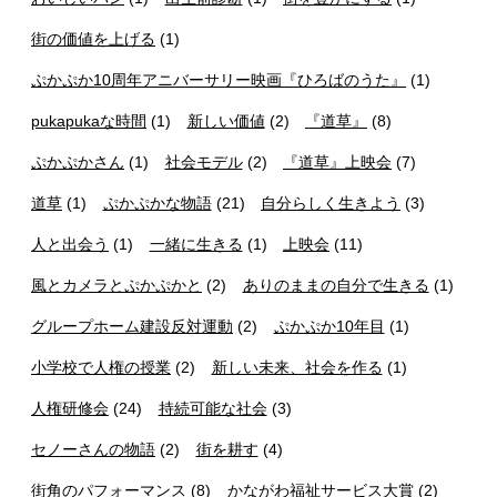
街の価値を上げる
(1)
ぷかぷか10周年アニバーサリー映画『ひろばのうた』
(1)
pukapukaな時間
(1)
新しい価値
(2)
『道草』
(8)
ぷかぷかさん
(1)
社会モデル
(2)
『道草』上映会
(7)
道草
(1)
ぷかぷかな物語
(21)
自分らしく生きよう
(3)
人と出会う
(1)
一緒に生きる
(1)
上映会
(11)
風とカメラとぷかぷかと
(2)
ありのままの自分で生きる
(1)
グループホーム建設反対運動
(2)
ぷかぷか10年目
(1)
小学校で人権の授業
(2)
新しい未来、社会を作る
(1)
人権研修会
(24)
持続可能な社会
(3)
セノーさんの物語
(2)
街を耕す
(4)
街角のパフォーマンス
(8)
かながわ福祉サービス大賞
(2)