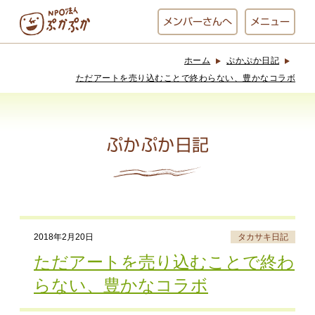
メンバー
さんへ
メニュー
ホーム
ぷかぷか日記
ぷかぷかとは？
ベーカリー
ただアートを売り込むことで終わらない、豊かなコラボ
ぷかぷか
ぷかぷか日記
おひさまの
おかし工房
台所
にじいろ
おひるごはん
アート屋
2018年2月20日
タカサキ日記
お休み中
わんど
ただアートを売り込むことで終わ
らない、豊かなコラボ
でんぱた
ぷかぷかさんと