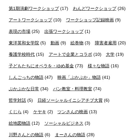
第1期演劇ワークショップ
(17)
わんどワークショップ
(26)
アートワークショップ
(10)
ワークショップ記録映画
(9)
表現の市場
(25)
出張ワークショップ
(1)
東洋英和女学院
(5)
動画
(9)
絵巻物
(3)
障害者雇用
(20)
養護学校時代
(15)
アートで企業とコラボ
(10)
大学
(19)
子どもたちにオペラを・ゆめ基金
(73)
様々な物語
(16)
しんごっちの物語
(47)
映画「ぷかぷか」物語
(41)
ぷかぷかな日常
(34)
パン教室・料理教室
(74)
哲学対話
(5)
日経ソーシャルイニシアチブ大賞
(6)
くじら
(4)
ケヤキ
(2)
ツンさんの映画
(13)
絵地図物語
(12)
ソーシャルビジネス
(3)
川野さんとの物語
(6)
まーさんの物語
(28)