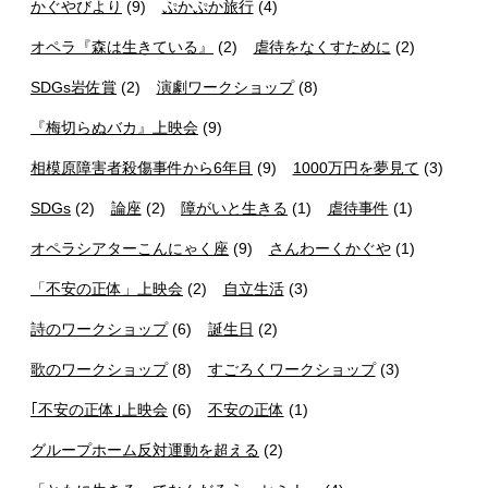
かぐやびより
(9)
ぷかぷか旅行
(4)
オペラ『森は生きている』
(2)
虐待をなくすために
(2)
SDGs岩佐賞
(2)
演劇ワークショップ
(8)
『梅切らぬバカ』上映会
(9)
相模原障害者殺傷事件から6年目
(9)
1000万円を夢見て
(3)
SDGs
(2)
論座
(2)
障がいと生きる
(1)
虐待事件
(1)
オペラシアターこんにゃく座
(9)
さんわーくかぐや
(1)
「不安の正体」上映会
(2)
自立生活
(3)
詩のワークショップ
(6)
誕生日
(2)
歌のワークショップ
(8)
すごろくワークショップ
(3)
｢不安の正体｣上映会
(6)
不安の正体
(1)
グループホーム反対運動を超える
(2)