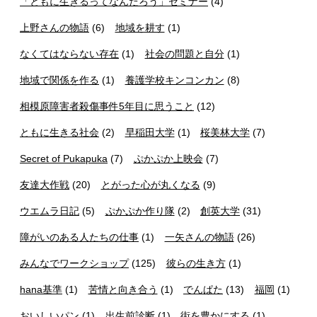
「ともに生きるってなんだろう」セミナー
(4)
上野さんの物語
(6)
地域を耕す
(1)
なくてはならない存在
(1)
社会の問題と自分
(1)
地域で関係を作る
(1)
養護学校キンコンカン
(8)
相模原障害者殺傷事件5年目に思うこと
(12)
ともに生きる社会
(2)
早稲田大学
(1)
桜美林大学
(7)
Secret of Pukapuka
(7)
ぷかぷか上映会
(7)
友達大作戦
(20)
とがった心が丸くなる
(9)
ウエムラ日記
(5)
ぷかぷか作り隊
(2)
創英大学
(31)
障がいのある人たちの仕事
(1)
一矢さんの物語
(26)
みんなでワークショップ
(125)
彼らの生き方
(1)
hana基準
(1)
苦情と向き合う
(1)
でんぱた
(13)
福岡
(1)
おいしいパン
(1)
出生前診断
(1)
街を豊かにする
(1)