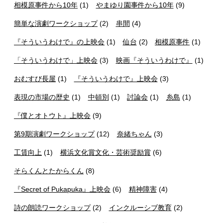
相模原事件から10年
(1)
やまゆり園事件から10年
(9)
簡単な演劇ワークショップ
(2)
串間
(4)
『そういうわけで』の上映会
(1)
仙台
(2)
相模原事件
(1)
「そういうわけで」上映会
(3)
映画『そういうわけで』
(1)
おむすび長屋
(1)
『そういうわけで』上映会
(3)
表現の市場の歴史
(1)
中頓別
(1)
討論会
(1)
糸島
(1)
『僕とオトウト』上映会
(9)
第9期演劇ワークショップ
(12)
奈緒ちゃん
(3)
工賃向上
(1)
横浜文化賞文化・芸術奨励賞
(6)
そらくんとたからくん
(8)
『Secret of Pukapuka』上映会
(6)
精神障害
(4)
詩の朗読ワークショップ
(2)
インクルーシブ教育
(2)