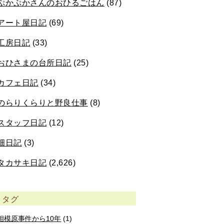
ぷかぷかさんのおひるごはん
(87)
アート屋日記
(69)
工房日記
(33)
おひさまの台所日記
(25)
カフェ日記
(34)
のらりくらりと野良仕事
(8)
スタッフ日記
(12)
畑日記
(3)
タカサキ日記
(2,626)
タグ
相模原事件から10年
(1)