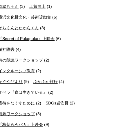
奈緒ちゃん
(3)
工賃向上
(1)
横浜文化賞文化・芸術奨励賞
(6)
そらくんとたからくん
(8)
『Secret of Pukapuka』上映会
(6)
精神障害
(4)
詩の朗読ワークショップ
(2)
インクルーシブ教育
(2)
かぐやびより
(9)
ぷかぷか旅行
(4)
オペラ『森は生きている』
(2)
虐待をなくすために
(2)
SDGs岩佐賞
(2)
演劇ワークショップ
(8)
『梅切らぬバカ』上映会
(9)