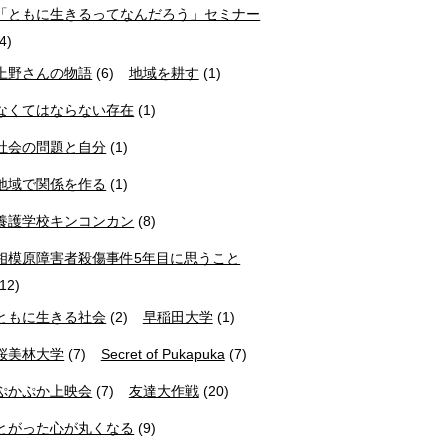
「ともに生きるってなんだろう」セミナー
(4)
上野さんの物語
(6)
地域を耕す
(1)
なくてはならない存在
(1)
社会の問題と自分
(1)
地域で関係を作る
(1)
養護学校キンコンカン
(8)
相模原障害者殺傷事件5年目に思うこと
(12)
ともに生きる社会
(2)
早稲田大学
(1)
桜美林大学
(7)
Secret of Pukapuka
(7)
ぷかぷか上映会
(7)
友達大作戦
(20)
とがった心が丸くなる
(9)