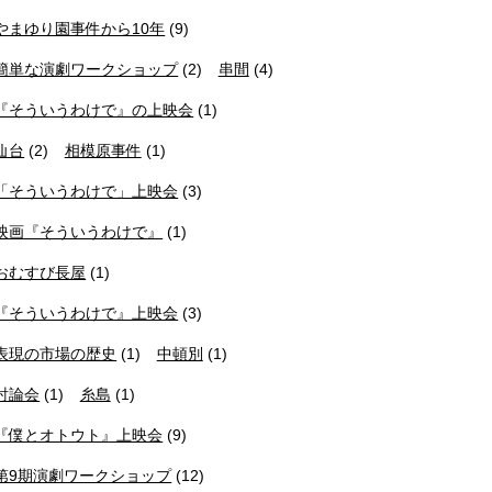
やまゆり園事件から10年
(9)
簡単な演劇ワークショップ
(2)
串間
(4)
『そういうわけで』の上映会
(1)
仙台
(2)
相模原事件
(1)
「そういうわけで」上映会
(3)
映画『そういうわけで』
(1)
おむすび長屋
(1)
『そういうわけで』上映会
(3)
表現の市場の歴史
(1)
中頓別
(1)
討論会
(1)
糸島
(1)
『僕とオトウト』上映会
(9)
第9期演劇ワークショップ
(12)