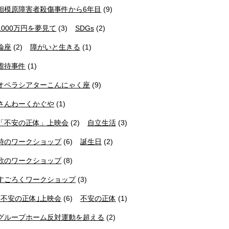
相模原障害者殺傷事件から6年目
(9)
1000万円を夢見て
(3)
SDGs
(2)
論座
(2)
障がいと生きる
(1)
虐待事件
(1)
オペラシアターこんにゃく座
(9)
さんわーくかぐや
(1)
「不安の正体」上映会
(2)
自立生活
(3)
詩のワークショップ
(6)
誕生日
(2)
歌のワークショップ
(8)
すごろくワークショップ
(3)
｢不安の正体｣上映会
(6)
不安の正体
(1)
グループホーム反対運動を超える
(2)