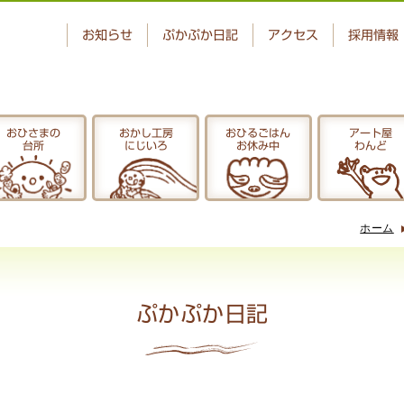
お知らせ
ぷかぷか日記
アクセス
採用情報
おひさまの
おかし工房
おひるごはん
アート屋
台所
にじいろ
お休み中
わんど
ベーカリー
おひさまの
ぷかぷか
台所
ホーム
アート屋
でんぱた
わんど
ぷかぷか日記
ぷかぷか日記
お問い合わせ