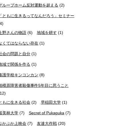
グループホーム反対運動を超える
(2)
「ともに生きるってなんだろう」セミナー
(4)
上野さんの物語
(6)
地域を耕す
(1)
なくてはならない存在
(1)
社会の問題と自分
(1)
地域で関係を作る
(1)
養護学校キンコンカン
(8)
相模原障害者殺傷事件5年目に思うこと
(12)
ともに生きる社会
(2)
早稲田大学
(1)
桜美林大学
(7)
Secret of Pukapuka
(7)
ぷかぷか上映会
(7)
友達大作戦
(20)