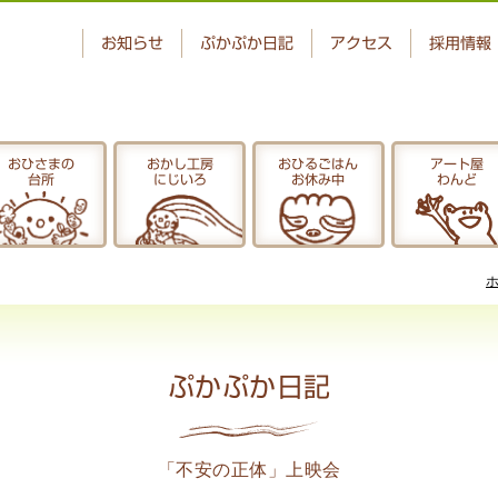
お知らせ
ぷかぷか日記
アクセス
採用情報
おひさまの
おかし工房
おひるごはん
アート屋
台所
にじいろ
お休み中
わんど
ベーカリー
おひさまの
ぷかぷか
台所
アート屋
でんぱた
わんど
ぷかぷか日記
ぷかぷか日記
「不安の正体」上映会
お問い合わせ