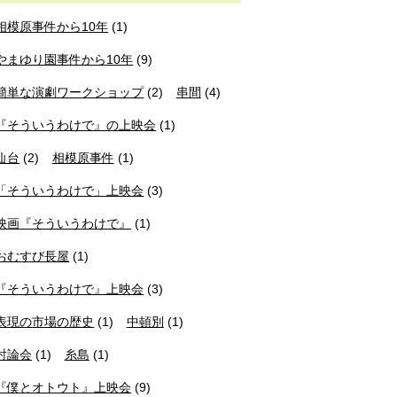
相模原事件から10年
(1)
やまゆり園事件から10年
(9)
簡単な演劇ワークショップ
(2)
串間
(4)
『そういうわけで』の上映会
(1)
仙台
(2)
相模原事件
(1)
「そういうわけで」上映会
(3)
映画『そういうわけで』
(1)
おむすび長屋
(1)
『そういうわけで』上映会
(3)
表現の市場の歴史
(1)
中頓別
(1)
討論会
(1)
糸島
(1)
『僕とオトウト』上映会
(9)