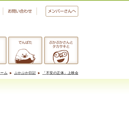
お問い合わせ
メンバー
さんへ
でんぱた
ぷかぷかさんと
タカサキと
おかし工房
にじいろ
ホーム
ぷかぷか日記
「不安の正体」上映会
ぷかぷかさんと
タカサキと
アクセス