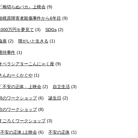
『梅切らぬバカ』上映会
(9)
相模原障害者殺傷事件から6年目
(9)
1000万円を夢見て
(3)
SDGs
(2)
論座
(2)
障がいと生きる
(1)
虐待事件
(1)
オペラシアターこんにゃく座
(9)
さんわーくかぐや
(1)
「不安の正体」上映会
(2)
自立生活
(3)
詩のワークショップ
(6)
誕生日
(2)
歌のワークショップ
(8)
すごろくワークショップ
(3)
｢不安の正体｣上映会
(6)
不安の正体
(1)