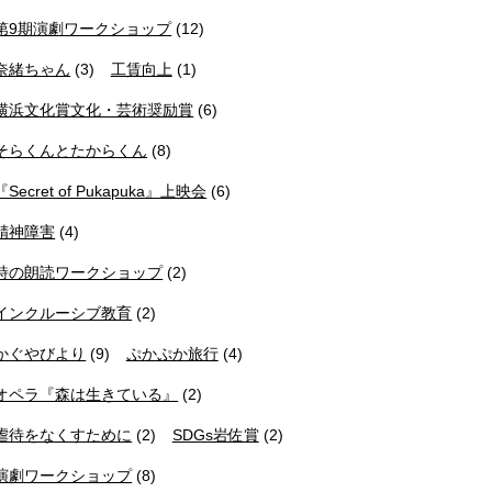
第9期演劇ワークショップ
(12)
奈緒ちゃん
(3)
工賃向上
(1)
横浜文化賞文化・芸術奨励賞
(6)
そらくんとたからくん
(8)
『Secret of Pukapuka』上映会
(6)
精神障害
(4)
詩の朗読ワークショップ
(2)
インクルーシブ教育
(2)
かぐやびより
(9)
ぷかぷか旅行
(4)
オペラ『森は生きている』
(2)
虐待をなくすために
(2)
SDGs岩佐賞
(2)
演劇ワークショップ
(8)