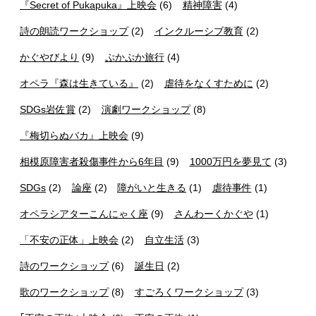
『Secret of Pukapuka』上映会
(6)
精神障害
(4)
詩の朗読ワークショップ
(2)
インクルーシブ教育
(2)
かぐやびより
(9)
ぷかぷか旅行
(4)
オペラ『森は生きている』
(2)
虐待をなくすために
(2)
SDGs岩佐賞
(2)
演劇ワークショップ
(8)
『梅切らぬバカ』上映会
(9)
相模原障害者殺傷事件から6年目
(9)
1000万円を夢見て
(3)
SDGs
(2)
論座
(2)
障がいと生きる
(1)
虐待事件
(1)
オペラシアターこんにゃく座
(9)
さんわーくかぐや
(1)
「不安の正体」上映会
(2)
自立生活
(3)
詩のワークショップ
(6)
誕生日
(2)
歌のワークショップ
(8)
すごろくワークショップ
(3)