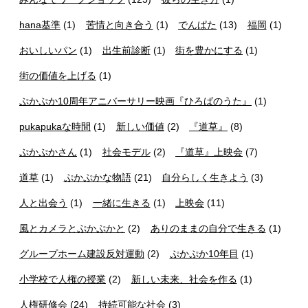
hana基準
(1)
苦情と向き合う
(1)
でんぱた
(13)
福岡
(1)
おいしいパン
(1)
出生前診断
(1)
街を豊かにする
(1)
街の価値を上げる
(1)
ぷかぷか10周年アニバーサリー映画『ひろばのうた』
(1)
pukapukaな時間
(1)
新しい価値
(2)
『道草』
(8)
ぷかぷかさん
(1)
社会モデル
(2)
『道草』上映会
(7)
道草
(1)
ぷかぷかな物語
(21)
自分らしく生きよう
(3)
人と出会う
(1)
一緒に生きる
(1)
上映会
(11)
風とカメラとぷかぷかと
(2)
ありのままの自分で生きる
(1)
グループホーム建設反対運動
(2)
ぷかぷか10年目
(1)
小学校で人権の授業
(2)
新しい未来、社会を作る
(1)
人権研修会
(24)
持続可能な社会
(3)