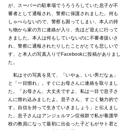
タカサキと
が、スーパーの駐車場でうろうろしていた息子が不
審者として通報され、警察に保護されました。何も
しゃべらないので、警察も困ってしまい、本人の持
ち物から家の方に連絡が入り、先ほど迎えに行って
お知らせ
ぷかぷか日記
きました。本人は何もしていないのに不審者扱いさ
アクセス
採用情報
れ、警察に通報されたりしたことがとても悲しいで
す、と本人の写真入りでFacebookに投稿がありまし
お問い合わせ
た。
私はその写真を見て、「いやぁ、いい男だなぁ」
と「一目惚れ」。すぐにお母さんに連絡を取りまし
た。「お母さん、大丈夫ですよ、私は一目で息子さ
んに惚れ込みましたよ。息子さん、すごく魅力的で
す。自信を持って生きていきましょう」と伝えまし
た。息子さんはアンジェルマン症候群で私が養護学
校の教員になって最初に出会った子どもがサト君と