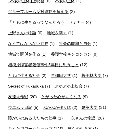
｢不安の正体｣上映会
(6)
不安の正体
(1)
グループホーム反対運動を超える
(2)
「ともに生きるってなんだろう」セミナー
(4)
上野さんの物語
(6)
地域を耕す
(1)
なくてはならない存在
(1)
社会の問題と自分
(1)
地域で関係を作る
(1)
養護学校キンコンカン
(8)
相模原障害者殺傷事件5年目に思うこと
(12)
ともに生きる社会
(2)
早稲田大学
(1)
桜美林大学
(7)
Secret of Pukapuka
(7)
ぷかぷか上映会
(7)
友達大作戦
(20)
とがった心が丸くなる
(9)
ウエムラ日記
(5)
ぷかぷか作り隊
(2)
創英大学
(31)
障がいのある人たちの仕事
(1)
一矢さんの物語
(26)
みんなでワークショップ
(125)
彼らの生き方
(1)