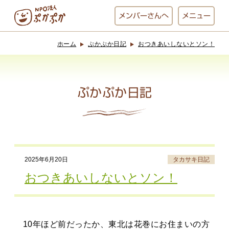
メンバー
さんへ
メニュー
ホーム
ぷかぷか日記
おつきあいしないとソン！
ぷかぷかとは？
ベーカリー
ぷかぷか
ぷかぷか日記
おひさまの
おかし工房
台所
にじいろ
2025年6月20日
タカサキ日記
おひるごはん
アート屋
おつきあいしないとソン！
お休み中
わんど
10年ほど前だったか、東北は花巻にお住まいの方
でんぱた
ぷかぷかさんと