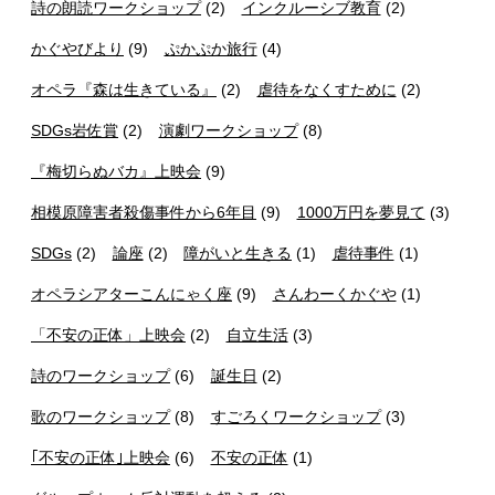
詩の朗読ワークショップ
(2)
インクルーシブ教育
(2)
かぐやびより
(9)
ぷかぷか旅行
(4)
オペラ『森は生きている』
(2)
虐待をなくすために
(2)
SDGs岩佐賞
(2)
演劇ワークショップ
(8)
『梅切らぬバカ』上映会
(9)
相模原障害者殺傷事件から6年目
(9)
1000万円を夢見て
(3)
SDGs
(2)
論座
(2)
障がいと生きる
(1)
虐待事件
(1)
オペラシアターこんにゃく座
(9)
さんわーくかぐや
(1)
「不安の正体」上映会
(2)
自立生活
(3)
詩のワークショップ
(6)
誕生日
(2)
歌のワークショップ
(8)
すごろくワークショップ
(3)
｢不安の正体｣上映会
(6)
不安の正体
(1)