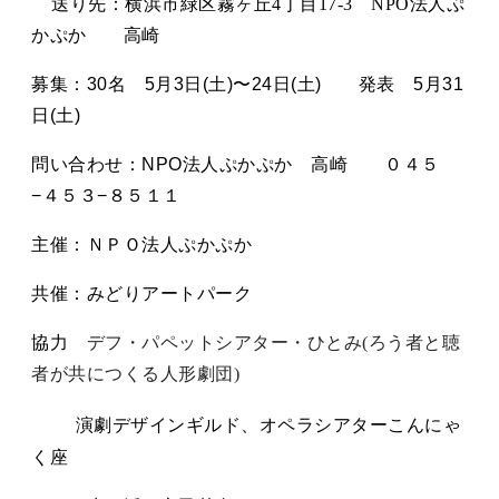
送り先：横浜市緑区霧ヶ丘
4
丁目
17-3
NPO
法人ぷ
かぷか 高崎
募集：
30
名
5
月
3
日
(
土
)
〜
24
日
(
土
)
発表
5
月
31
日
(
土
)
問い合わせ：
NPO
法人ぷかぷか 高崎 ０４５
−４５３−８５１１
主催：ＮＰＯ法人ぷかぷか
共催：みどりアートパーク
協力
デフ・パペットシアター・ひとみ
(
ろう者と聴
者が共につくる人形劇団
)
演劇デザインギルド、オペラシアターこんにゃ
く座