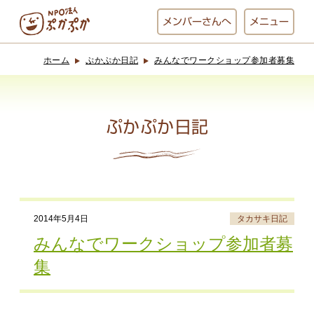
メンバー
さんへ
メニュー
ホーム
ぷかぷか日記
みんなでワークショップ参加者募集
ぷかぷかとは？
ベーカリー
ぷかぷか
ぷかぷか日記
おひさまの
おかし工房
台所
にじいろ
2014年5月4日
タカサキ日記
おひるごはん
アート屋
みんなでワークショップ参加者募
お休み中
わんど
集
でんぱた
ぷかぷかさんと