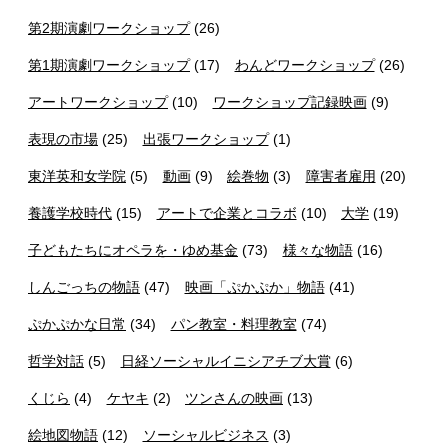
第2期演劇ワークショップ
(26)
第1期演劇ワークショップ
(17)
わんどワークショップ
(26)
アートワークショップ
(10)
ワークショップ記録映画
(9)
表現の市場
(25)
出張ワークショップ
(1)
東洋英和女学院
(5)
動画
(9)
絵巻物
(3)
障害者雇用
(20)
養護学校時代
(15)
アートで企業とコラボ
(10)
大学
(19)
子どもたちにオペラを・ゆめ基金
(73)
様々な物語
(16)
しんごっちの物語
(47)
映画「ぷかぷか」物語
(41)
ぷかぷかな日常
(34)
パン教室・料理教室
(74)
哲学対話
(5)
日経ソーシャルイニシアチブ大賞
(6)
くじら
(4)
ケヤキ
(2)
ツンさんの映画
(13)
絵地図物語
(12)
ソーシャルビジネス
(3)