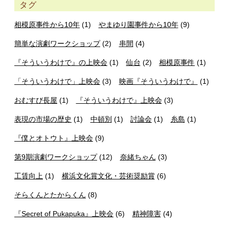
タグ
相模原事件から10年
(1)
やまゆり園事件から10年
(9)
簡単な演劇ワークショップ
(2)
串間
(4)
『そういうわけで』の上映会
(1)
仙台
(2)
相模原事件
(1)
「そういうわけで」上映会
(3)
映画『そういうわけで』
(1)
おむすび長屋
(1)
『そういうわけで』上映会
(3)
表現の市場の歴史
(1)
中頓別
(1)
討論会
(1)
糸島
(1)
『僕とオトウト』上映会
(9)
第9期演劇ワークショップ
(12)
奈緒ちゃん
(3)
工賃向上
(1)
横浜文化賞文化・芸術奨励賞
(6)
そらくんとたからくん
(8)
『Secret of Pukapuka』上映会
(6)
精神障害
(4)