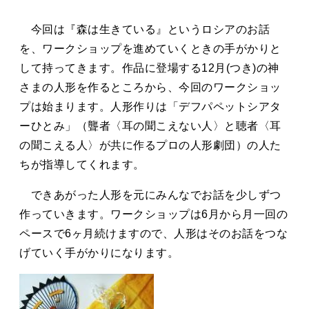
今回は『森は生きている』というロシアのお話
を、ワークショップを進めていくときの手がかりと
して持ってきます。作品に登場する
12
月
(
つき
)
の神
さまの人形を作るところから、今回のワークショッ
プは始まります。人形作りは「デフパペットシアタ
ーひとみ」（聾者〈耳の聞こえない人〉と聴者〈耳
の聞こえる人〉が共に作るプロの人形劇団）の人た
ちが指導してくれます。
できあがった人形を元にみんなでお話を少しずつ
作っていきます。ワークショップは
6
月から月一回の
ペースで
6
ヶ月続けますので、人形はそのお話をつな
げていく手がかりになります。