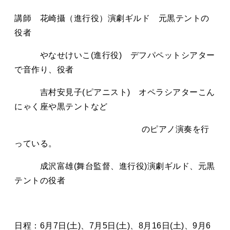
講師 花崎攝（進行役）演劇ギルド 元黒テントの
役者
やなせけいこ
(
進行役
)
デフパペットシアター
で音作り、役者
吉村安見子
(
ピアニスト
)
オペラシアターこん
にゃく座や黒テントなど
のピアノ演奏を行
っている。
成沢富雄
(
舞台監督、進行役
)
演劇ギルド、元黒
テントの役者
日程：
6
月
7
日
(
土
)
、
7
月
5
日
(
土
)
、
8
月
16
日
(
土
)
、
9
月
6