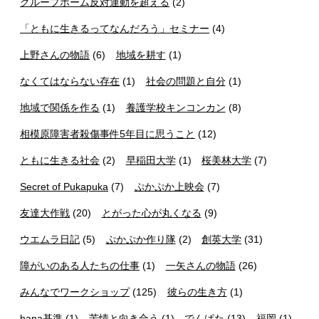
グループホーム反対運動を超える
(2)
「ともに生きるってなんだろう」セミナー
(4)
上野さんの物語
(6)
地域を耕す
(1)
なくてはならない存在
(1)
社会の問題と自分
(1)
地域で関係を作る
(1)
養護学校キンコンカン
(8)
相模原障害者殺傷事件5年目に思うこと
(12)
ともに生きる社会
(2)
早稲田大学
(1)
桜美林大学
(7)
Secret of Pukapuka
(7)
ぷかぷか上映会
(7)
友達大作戦
(20)
とがった心が丸くなる
(9)
ウエムラ日記
(5)
ぷかぷか作り隊
(2)
創英大学
(31)
障がいのある人たちの仕事
(1)
一矢さんの物語
(26)
みんなでワークショップ
(125)
彼らの生き方
(1)
hana基準
(1)
苦情と向き合う
(1)
でんぱた
(13)
福岡
(1)