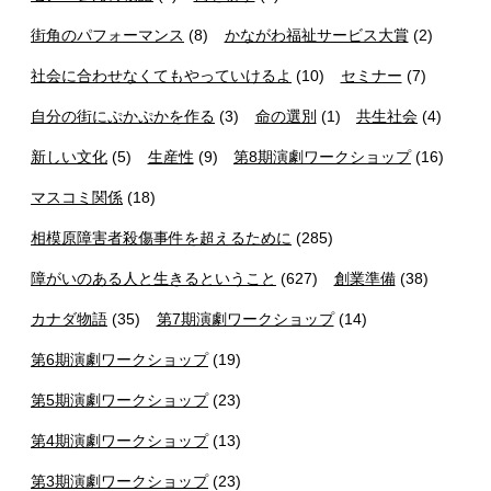
街角のパフォーマンス
(8)
かながわ福祉サービス大賞
(2)
社会に合わせなくてもやっていけるよ
(10)
セミナー
(7)
自分の街にぷかぷかを作る
(3)
命の選別
(1)
共生社会
(4)
新しい文化
(5)
生産性
(9)
第8期演劇ワークショップ
(16)
マスコミ関係
(18)
相模原障害者殺傷事件を超えるために
(285)
障がいのある人と生きるということ
(627)
創業準備
(38)
カナダ物語
(35)
第7期演劇ワークショップ
(14)
第6期演劇ワークショップ
(19)
第5期演劇ワークショップ
(23)
第4期演劇ワークショップ
(13)
第3期演劇ワークショップ
(23)