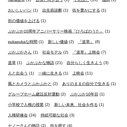
おいしいパン
(1)
出生前診断
(1)
街を豊かにする
(1)
街の価値を上げる
(1)
ぷかぷか10周年アニバーサリー映画『ひろばのうた』
(1)
pukapukaな時間
(1)
新しい価値
(2)
『道草』
(8)
ぷかぷかさん
(1)
社会モデル
(2)
『道草』上映会
(7)
道草
(1)
ぷかぷかな物語
(21)
自分らしく生きよう
(3)
人と出会う
(1)
一緒に生きる
(1)
上映会
(11)
風とカメラとぷかぷかと
(2)
ありのままの自分で生きる
(1)
グループホーム建設反対運動
(2)
ぷかぷか10年目
(1)
小学校で人権の授業
(2)
新しい未来、社会を作る
(1)
人権研修会
(24)
持続可能な社会
(3)
セノーさんの物語
(2)
街を耕す
(4)