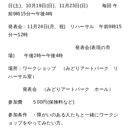
日
(
土
)
、
10
月
19
日
(
日
)
、
11
月
23
日
(
日
)
毎回 午
前
9
時
15
分〜午後
4
時
発表会：
11
月
24
日
(
月、祝
)
リハーサル 午前
9
時
15
分〜
12
時
発表会
(
表現の市
場
)
午後
2
時〜午後
4
時
場所：ワークショップ （みどりアートパーク リ
ハーサル室）
発表会 （みどりアートパーク ホール）
参加費 ５
00
円
(
保険料など
)
参加条件 ・障がいのある人たちと一緒にワークシ
ョップをやってみたい方。