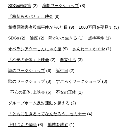
SDGs岩佐賞
(2)
演劇ワークショップ
(8)
『梅切らぬバカ』上映会
(9)
相模原障害者殺傷事件から6年目
(9)
1000万円を夢見て
(3)
SDGs
(2)
論座
(2)
障がいと生きる
(1)
虐待事件
(1)
オペラシアターこんにゃく座
(9)
さんわーくかぐや
(1)
「不安の正体」上映会
(2)
自立生活
(3)
詩のワークショップ
(6)
誕生日
(2)
歌のワークショップ
(8)
すごろくワークショップ
(3)
｢不安の正体｣上映会
(6)
不安の正体
(1)
グループホーム反対運動を超える
(2)
「ともに生きるってなんだろう」セミナー
(4)
上野さんの物語
(6)
地域を耕す
(1)