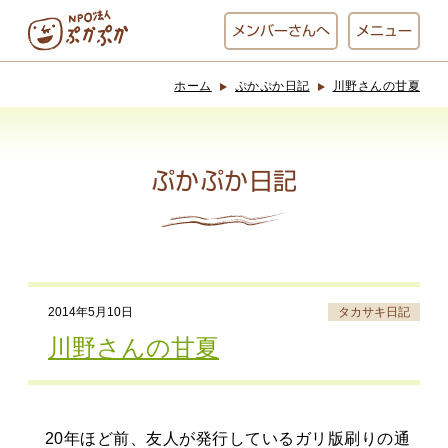
メンバー
さんへ
メニュー
ホーム
ぷかぷか日記
川野さんの甘夏
ぷかぷかとは？
ベーカリー
ぷかぷか
ぷかぷか日記
おひさまの
おかし工房
台所
にじいろ
2014年5月10日
タカサキ日記
おひるごはん
アート屋
川野さんの甘夏
お休み中
わんど
20年ほど前、友人が発行しているガリ版刷りの通
でんぱた
ぷかぷかさんと