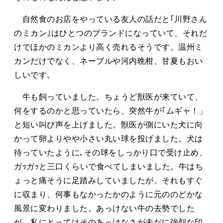
自然食のお店をやっている友人の話だと｢川野さん
のミカン｣はひとつのブランドになっていて、それだ
けでほかのミカンより高く売れるそうです。温州ミ
カンだけでなく、ネーブルや河内晩柑、甘夏もおい
しいです。
牛も飼っていました。ちょうど獣医が来ていて、
何をするのかと思っていたら、突然牛が｢ムギャ！」
と短い叫び声を上げました。獣医が側にいた犬に向
かって卵よりやや小さい丸い球を投げました。犬は
待っていたように､その球をしっかり口で受け止め、
ガｯガｯと三口くらいで食べてしまいました。牛はち
ょっと痛そうに足踏みしていましたが、それもすぐ
に収まり、何事もなかったかのように元ののどかな
風景に変わりました。あっけない牛の去勢でした
が、私にとってはそのあっけなさが未だに強烈な印