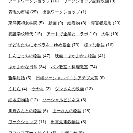
アートワークショップ
(10)
ワークショップ記録映画
(9)
表現の市場
(25)
出張ワークショップ
(1)
東洋英和女学院
(5)
動画
(9)
絵巻物
(3)
障害者雇用
(20)
養護学校時代
(15)
アートで企業とコラボ
(10)
大学
(19)
子どもたちにオペラを・ゆめ基金
(73)
様々な物語
(16)
しんごっちの物語
(47)
映画「ぷかぷか」物語
(41)
ぷかぷかな日常
(34)
パン教室・料理教室
(74)
哲学対話
(5)
日経ソーシャルイニシアチブ大賞
(6)
くじら
(4)
ケヤキ
(2)
ツンさんの映画
(13)
絵地図物語
(12)
ソーシャルビジネス
(3)
川野さんとの物語
(6)
まーさんの物語
(28)
ワークショップ
(11)
田貫湖電鉄物語
(3)
ヨコハマアートサイト
(3)
お知らせ
(9)