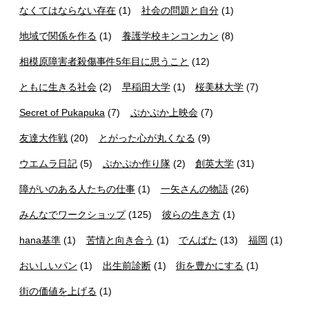
なくてはならない存在
(1)
社会の問題と自分
(1)
地域で関係を作る
(1)
養護学校キンコンカン
(8)
相模原障害者殺傷事件5年目に思うこと
(12)
ともに生きる社会
(2)
早稲田大学
(1)
桜美林大学
(7)
Secret of Pukapuka
(7)
ぷかぷか上映会
(7)
友達大作戦
(20)
とがった心が丸くなる
(9)
ウエムラ日記
(5)
ぷかぷか作り隊
(2)
創英大学
(31)
障がいのある人たちの仕事
(1)
一矢さんの物語
(26)
みんなでワークショップ
(125)
彼らの生き方
(1)
hana基準
(1)
苦情と向き合う
(1)
でんぱた
(13)
福岡
(1)
おいしいパン
(1)
出生前診断
(1)
街を豊かにする
(1)
街の価値を上げる
(1)