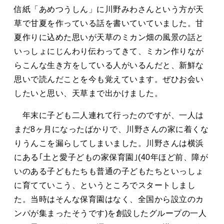
タカサキと
信紙「あめつうしん」に川野みわさんという方が天
草で甘夏を作っている話を書いていていました。甘
夏作りに込めた思いが天草のミカン畑の風景の話と
いっしょにじんわり伝わってきて、ミカン作りなが
お知らせ
ぷかぷか日記
らこんな生き方をしている人がいるんだと、新鮮な
アクセス
採用情報
思いで読んだことを今も覚えています。ぜひお会い
したいと思い、天草まで出かけました。
お問い合わせ
年末に子ども二人連れて行ったのですが、一人は
まだ8ヶ月になったばかりで、川野さんの家に着くな
りうんこを漏らしてしまいました。川野さんは横浜
にある｢土と愛子どもの家保育園｣(40年ほど前、障が
いのある子どもたちも普通の子どもたちといっしょ
に育てていこう、というところでスタートしまし
た。当時はそんな保育園はなく、全国から設立のカ
ンパが集まったそうです)を創設したグループの一人