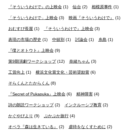
『そういうわけで』の上映会
(1)
仙台
(2)
相模原事件
(1)
「そういうわけで」上映会
(3)
映画『そういうわけで』
(1)
おむすび長屋
(1)
『そういうわけで』上映会
(3)
表現の市場の歴史
(1)
中頓別
(1)
討論会
(1)
糸島
(1)
『僕とオトウト』上映会
(9)
第9期演劇ワークショップ
(12)
奈緒ちゃん
(3)
工賃向上
(1)
横浜文化賞文化・芸術奨励賞
(6)
そらくんとたからくん
(8)
『Secret of Pukapuka』上映会
(6)
精神障害
(4)
詩の朗読ワークショップ
(2)
インクルーシブ教育
(2)
かぐやびより
(9)
ぷかぷか旅行
(4)
オペラ『森は生きている』
(2)
虐待をなくすために
(2)