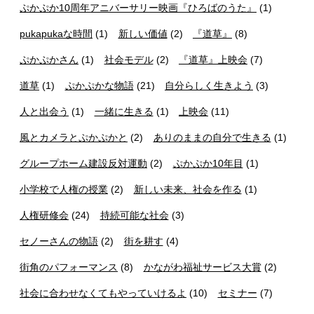
ぷかぷか10周年アニバーサリー映画『ひろばのうた』
(1)
pukapukaな時間
(1)
新しい価値
(2)
『道草』
(8)
ぷかぷかさん
(1)
社会モデル
(2)
『道草』上映会
(7)
道草
(1)
ぷかぷかな物語
(21)
自分らしく生きよう
(3)
人と出会う
(1)
一緒に生きる
(1)
上映会
(11)
風とカメラとぷかぷかと
(2)
ありのままの自分で生きる
(1)
グループホーム建設反対運動
(2)
ぷかぷか10年目
(1)
小学校で人権の授業
(2)
新しい未来、社会を作る
(1)
人権研修会
(24)
持続可能な社会
(3)
セノーさんの物語
(2)
街を耕す
(4)
街角のパフォーマンス
(8)
かながわ福祉サービス大賞
(2)
社会に合わせなくてもやっていけるよ
(10)
セミナー
(7)