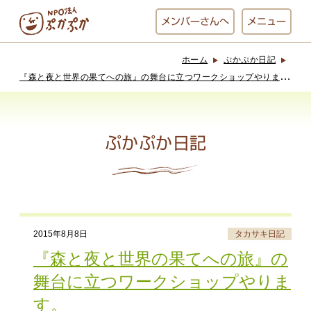
メンバー
さんへ
メニュー
ホーム
ぷかぷか日記
ぷかぷかとは？
ベーカリー
『
森と夜と世界の果てへの旅』の舞台に立つワークショップやります。
ぷかぷか
ぷかぷか日記
おひさまの
おかし工房
台所
にじいろ
おひるごはん
アート屋
2015年8月8日
タカサキ日記
お休み中
わんど
『森と夜と世界の果てへの旅』の
舞台に立つワークショップやりま
す。
でんぱた
ぷかぷかさんと