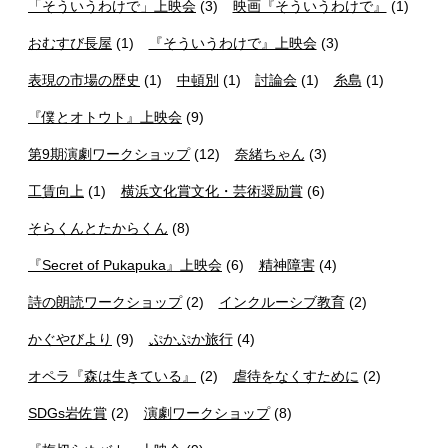
「そういうわけで」上映会
(3)
映画『そういうわけで』
(1)
おむすび長屋
(1)
『そういうわけで』上映会
(3)
表現の市場の歴史
(1)
中頓別
(1)
討論会
(1)
糸島
(1)
『僕とオトウト』上映会
(9)
第9期演劇ワークショップ
(12)
奈緒ちゃん
(3)
工賃向上
(1)
横浜文化賞文化・芸術奨励賞
(6)
そらくんとたからくん
(8)
『Secret of Pukapuka』上映会
(6)
精神障害
(4)
詩の朗読ワークショップ
(2)
インクルーシブ教育
(2)
かぐやびより
(9)
ぷかぷか旅行
(4)
オペラ『森は生きている』
(2)
虐待をなくすために
(2)
SDGs岩佐賞
(2)
演劇ワークショップ
(8)