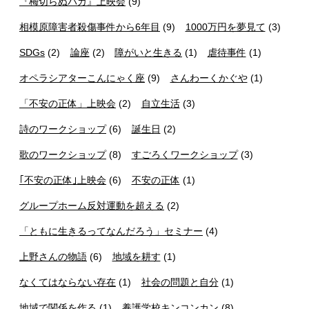
『梅切らぬバカ』上映会
(9)
相模原障害者殺傷事件から6年目
(9)
1000万円を夢見て
(3)
SDGs
(2)
論座
(2)
障がいと生きる
(1)
虐待事件
(1)
オペラシアターこんにゃく座
(9)
さんわーくかぐや
(1)
「不安の正体」上映会
(2)
自立生活
(3)
詩のワークショップ
(6)
誕生日
(2)
歌のワークショップ
(8)
すごろくワークショップ
(3)
｢不安の正体｣上映会
(6)
不安の正体
(1)
グループホーム反対運動を超える
(2)
「ともに生きるってなんだろう」セミナー
(4)
上野さんの物語
(6)
地域を耕す
(1)
なくてはならない存在
(1)
社会の問題と自分
(1)
地域で関係を作る
(1)
養護学校キンコンカン
(8)