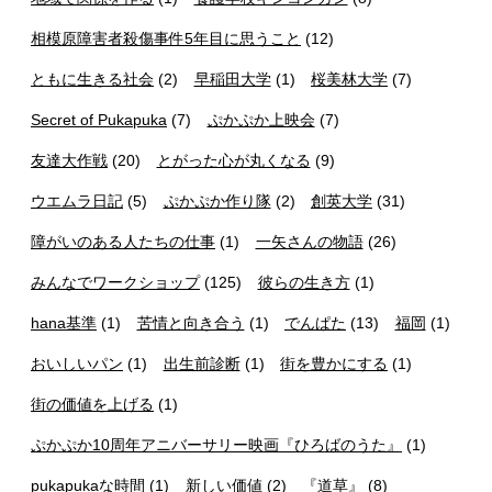
相模原障害者殺傷事件5年目に思うこと
(12)
ともに生きる社会
(2)
早稲田大学
(1)
桜美林大学
(7)
Secret of Pukapuka
(7)
ぷかぷか上映会
(7)
友達大作戦
(20)
とがった心が丸くなる
(9)
ウエムラ日記
(5)
ぷかぷか作り隊
(2)
創英大学
(31)
障がいのある人たちの仕事
(1)
一矢さんの物語
(26)
みんなでワークショップ
(125)
彼らの生き方
(1)
hana基準
(1)
苦情と向き合う
(1)
でんぱた
(13)
福岡
(1)
おいしいパン
(1)
出生前診断
(1)
街を豊かにする
(1)
街の価値を上げる
(1)
ぷかぷか10周年アニバーサリー映画『ひろばのうた』
(1)
pukapukaな時間
(1)
新しい価値
(2)
『道草』
(8)