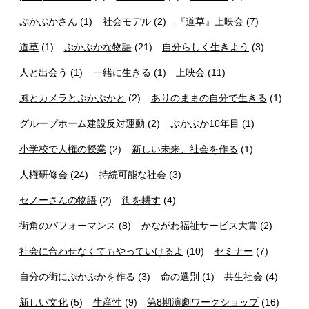
ぷかぷかさん
(1)
社会モデル
(2)
『道草』上映会
(7)
道草
(1)
ぷかぷかな物語
(21)
自分らしく生きよう
(3)
人と出会う
(1)
一緒に生きる
(1)
上映会
(11)
風とカメラとぷかぷかと
(2)
ありのままの自分で生きる
(1)
グループホーム建設反対運動
(2)
ぷかぷか10年目
(1)
小学校で人権の授業
(2)
新しい未来、社会を作る
(1)
人権研修会
(24)
持続可能な社会
(3)
セノーさんの物語
(2)
街を耕す
(4)
街角のパフォーマンス
(8)
かながわ福祉サービス大賞
(2)
社会に合わせなくてもやっていけるよ
(10)
セミナー
(7)
自分の街にぷかぷかを作る
(3)
命の選別
(1)
共生社会
(4)
新しい文化
(5)
生産性
(9)
第8期演劇ワークショップ
(16)