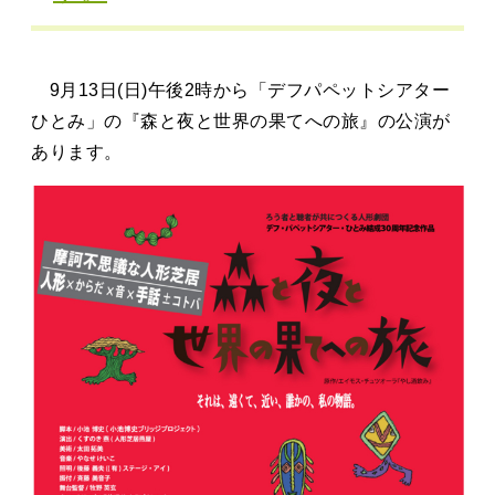
タカサキと
9月13日(日)午後2時から「デフパペットシアター
お知らせ
ぷかぷか日記
ひとみ」の『森と夜と世界の果てへの旅』の公演が
あります。
アクセス
採用情報
お問い合わせ