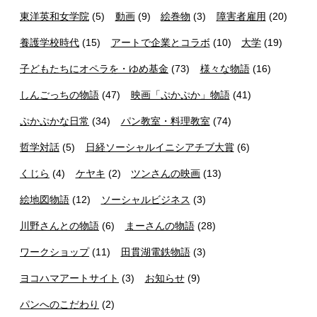
東洋英和女学院
(5)
動画
(9)
絵巻物
(3)
障害者雇用
(20)
養護学校時代
(15)
アートで企業とコラボ
(10)
大学
(19)
子どもたちにオペラを・ゆめ基金
(73)
様々な物語
(16)
しんごっちの物語
(47)
映画「ぷかぷか」物語
(41)
ぷかぷかな日常
(34)
パン教室・料理教室
(74)
哲学対話
(5)
日経ソーシャルイニシアチブ大賞
(6)
くじら
(4)
ケヤキ
(2)
ツンさんの映画
(13)
絵地図物語
(12)
ソーシャルビジネス
(3)
川野さんとの物語
(6)
まーさんの物語
(28)
ワークショップ
(11)
田貫湖電鉄物語
(3)
ヨコハマアートサイト
(3)
お知らせ
(9)
パンへのこだわり
(2)