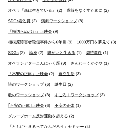
オペラ『森は生きている』
(2)
虐待をなくすために
(2)
SDGs岩佐賞
(2)
演劇ワークショップ
(8)
『梅切らぬバカ』上映会
(9)
相模原障害者殺傷事件から6年目
(9)
1000万円を夢見て
(3)
SDGs
(2)
論座
(2)
障がいと生きる
(1)
虐待事件
(1)
オペラシアターこんにゃく座
(9)
さんわーくかぐや
(1)
「不安の正体」上映会
(2)
自立生活
(3)
詩のワークショップ
(6)
誕生日
(2)
歌のワークショップ
(8)
すごろくワークショップ
(3)
｢不安の正体｣上映会
(6)
不安の正体
(1)
グループホーム反対運動を超える
(2)
「ともに生きるってなんだろう」セミナー
(4)