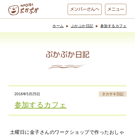
メンバー
さんへ
メニュー
ホーム
ぷかぷか日記
参加するカフェ
ぷかぷかとは？
ベーカリー
ぷかぷか
ぷかぷか日記
おひさまの
おかし工房
台所
にじいろ
2016年5月25日
タカサキ日記
おひるごはん
アート屋
参加するカフェ
お休み中
わんど
土曜日に金子さんのワークショップで作ったおしゃ
でんぱた
ぷかぷかさんと