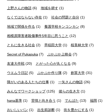
上野さんの物語
(6)
地域を耕す
(1)
なくてはならない存在
(1)
社会の問題と自分
(1)
地域で関係を作る
(1)
養護学校キンコンカン
(8)
相模原障害者殺傷事件5年目に思うこと
(12)
ともに生きる社会
(2)
早稲田大学
(1)
桜美林大学
(7)
Secret of Pukapuka
(7)
ぷかぷか上映会
(7)
友達大作戦
(20)
とがった心が丸くなる
(9)
ウエムラ日記
(5)
ぷかぷか作り隊
(2)
創英大学
(31)
障がいのある人たちの仕事
(1)
一矢さんの物語
(26)
みんなでワークショップ
(125)
彼らの生き方
(1)
hana基準
(1)
苦情と向き合う
(1)
でんぱた
(13)
福岡
(1)
おいしいパン
(1)
出生前診断
(1)
街を豊かにする
(1)