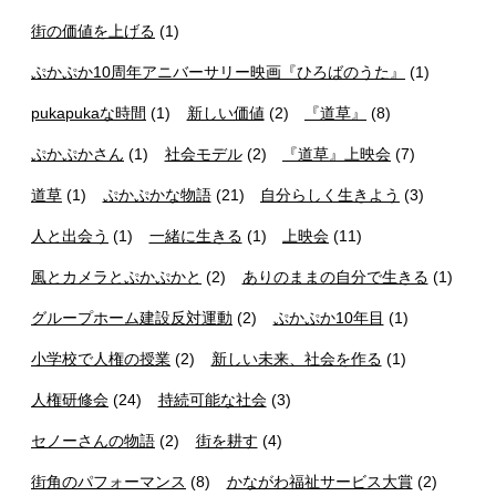
街の価値を上げる
(1)
ぷかぷか10周年アニバーサリー映画『ひろばのうた』
(1)
pukapukaな時間
(1)
新しい価値
(2)
『道草』
(8)
ぷかぷかさん
(1)
社会モデル
(2)
『道草』上映会
(7)
道草
(1)
ぷかぷかな物語
(21)
自分らしく生きよう
(3)
人と出会う
(1)
一緒に生きる
(1)
上映会
(11)
風とカメラとぷかぷかと
(2)
ありのままの自分で生きる
(1)
グループホーム建設反対運動
(2)
ぷかぷか10年目
(1)
小学校で人権の授業
(2)
新しい未来、社会を作る
(1)
人権研修会
(24)
持続可能な社会
(3)
セノーさんの物語
(2)
街を耕す
(4)
街角のパフォーマンス
(8)
かながわ福祉サービス大賞
(2)