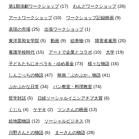
第1期演劇ワークショップ
(17)
わんどワークショップ
(26)
アートワークショップ
(10)
ワークショップ記録映画
(9)
表現の市場
(25)
出張ワークショップ
(1)
東洋英和女学院
(5)
動画
(9)
絵巻物
(3)
障害者雇用
(20)
養護学校時代
(15)
アートで企業とコラボ
(10)
大学
(19)
子どもたちにオペラを・ゆめ基金
(73)
様々な物語
(16)
しんごっちの物語
(47)
映画「ぷかぷか」物語
(41)
ぷかぷかな日常
(34)
パン教室・料理教室
(74)
哲学対話
(5)
日経ソーシャルイニシアチブ大賞
(6)
くじら
(4)
ケヤキ
(2)
ツンさんの映画
(13)
絵地図物語
(12)
ソーシャルビジネス
(3)
川野さんとの物語
(6)
まーさんの物語
(28)