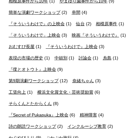
相模原事件から10年
(1)
やまゆり園事件から10年
(9)
簡単な演劇ワークショップ
(2)
串間
(4)
『そういうわけで』の上映会
(1)
仙台
(2)
相模原事件
(1)
「そういうわけで」上映会
(3)
映画『そういうわけで』
(1)
おむすび長屋
(1)
『そういうわけで』上映会
(3)
表現の市場の歴史
(1)
中頓別
(1)
討論会
(1)
糸島
(1)
『僕とオトウト』上映会
(9)
第9期演劇ワークショップ
(12)
奈緒ちゃん
(3)
工賃向上
(1)
横浜文化賞文化・芸術奨励賞
(6)
そらくんとたからくん
(8)
『Secret of Pukapuka』上映会
(6)
精神障害
(4)
詩の朗読ワークショップ
(2)
インクルーシブ教育
(2)
かぐやびより
(9)
ぷかぷか旅行
(4)