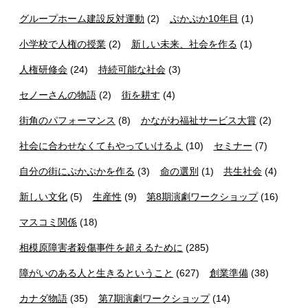
グループホーム建設反対運動
(2)
ぷかぷか10年目
(1)
小学校で人権の授業
(2)
新しい未来、社会を作る
(1)
人権研修会
(24)
持続可能な社会
(3)
セノーさんの物語
(2)
街を耕す
(4)
街角のパフォーマンス
(8)
かながわ福祉サービス大賞
(2)
社会に合わせなくてもやっていけるよ
(10)
セミナー
(7)
自分の街にぷかぷかを作る
(3)
命の選別
(1)
共生社会
(4)
新しい文化
(5)
生産性
(9)
第8期演劇ワークショップ
(16)
マスコミ関係
(18)
相模原障害者殺傷事件を超えるために
(285)
障がいのある人と生きるということ
(627)
創業準備
(38)
カナダ物語
(35)
第7期演劇ワークショップ
(14)