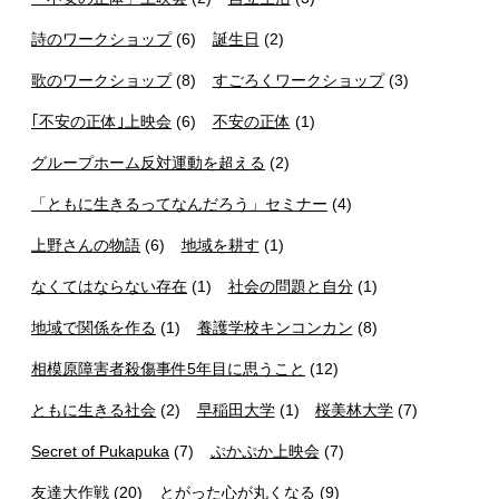
詩のワークショップ
(6)
誕生日
(2)
歌のワークショップ
(8)
すごろくワークショップ
(3)
｢不安の正体｣上映会
(6)
不安の正体
(1)
グループホーム反対運動を超える
(2)
「ともに生きるってなんだろう」セミナー
(4)
上野さんの物語
(6)
地域を耕す
(1)
なくてはならない存在
(1)
社会の問題と自分
(1)
地域で関係を作る
(1)
養護学校キンコンカン
(8)
相模原障害者殺傷事件5年目に思うこと
(12)
ともに生きる社会
(2)
早稲田大学
(1)
桜美林大学
(7)
Secret of Pukapuka
(7)
ぷかぷか上映会
(7)
友達大作戦
(20)
とがった心が丸くなる
(9)