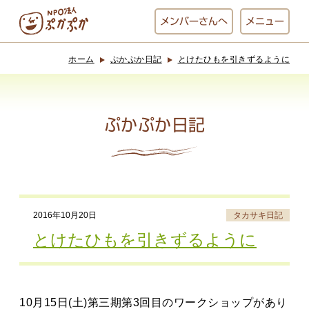
メンバー
さんへ
メニュー
ホーム
ぷかぷか日記
とけたひもを引きずるように
ぷかぷかとは？
ベーカリー
ぷかぷか
ぷかぷか日記
おひさまの
おかし工房
台所
にじいろ
2016年10月20日
タカサキ日記
おひるごはん
アート屋
とけたひもを引きずるように
お休み中
わんど
10月15日(土)第三期第3回目のワークショップがあり
でんぱた
ぷかぷかさんと