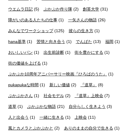
ウエムラ日記
(5)
ぷかぷか作り隊
(2)
創英大学
(31)
障がいのある人たちの仕事
(1)
一矢さんの物語
(26)
みんなでワークショップ
(125)
彼らの生き方
(1)
hana基準
(1)
苦情と向き合う
(1)
でんぱた
(13)
福岡
(1)
おいしいパン
(1)
出生前診断
(1)
街を豊かにする
(1)
街の価値を上げる
(1)
ぷかぷか10周年アニバーサリー映画『ひろばのうた』
(1)
pukapukaな時間
(1)
新しい価値
(2)
『道草』
(8)
ぷかぷかさん
(1)
社会モデル
(2)
『道草』上映会
(7)
道草
(1)
ぷかぷかな物語
(21)
自分らしく生きよう
(3)
人と出会う
(1)
一緒に生きる
(1)
上映会
(11)
風とカメラとぷかぷかと
(2)
ありのままの自分で生きる
(1)