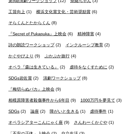
第9期演劇ワークショップ
(12)
奈緒ちゃん
(3)
工賃向上
(1)
横浜文化賞文化・芸術奨励賞
(6)
そらくんとたからくん
(8)
『Secret of Pukapuka』上映会
(6)
精神障害
(4)
詩の朗読ワークショップ
(2)
インクルーシブ教育
(2)
かぐやびより
(9)
ぷかぷか旅行
(4)
オペラ『森は生きている』
(2)
虐待をなくすために
(2)
SDGs岩佐賞
(2)
演劇ワークショップ
(8)
『梅切らぬバカ』上映会
(9)
相模原障害者殺傷事件から6年目
(9)
1000万円を夢見て
(3)
SDGs
(2)
論座
(2)
障がいと生きる
(1)
虐待事件
(1)
オペラシアターこんにゃく座
(9)
さんわーくかぐや
(1)
「不安の正体」上映会
(2)
自立生活
(3)