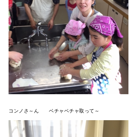
コンノさ～ん ベチャベチャ取って～