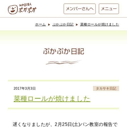
メンバー
さんへ
メニュー
ホーム
ぷかぷか日記
菜種ロールが焼けました
ぷかぷかとは？
ベーカリー
ぷかぷか
ぷかぷか日記
おひさまの
おかし工房
台所
にじいろ
2017年3月3日
タカサキ日記
おひるごはん
アート屋
菜種ロールが焼けました
お休み中
わんど
遅くなりましたが、2月25日(土)パン教室の報告で
でんぱた
ぷかぷかさんと