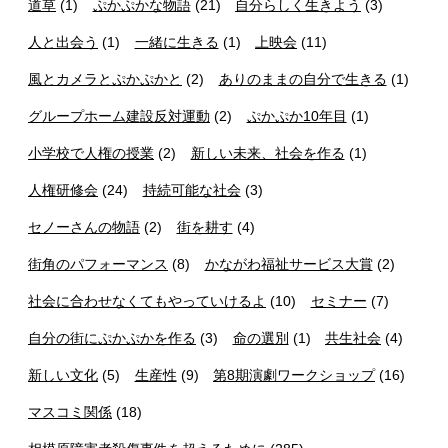
道草
(1)
ぷかぷかな物語
(21)
自分らしく生きよう
(3)
人と出会う
(1)
一緒に生きる
(1)
上映会
(11)
風とカメラとぷかぷかと
(2)
ありのままの自分で生きる
(1)
グループホーム建設反対運動
(2)
ぷかぷか10年目
(1)
小学校で人権の授業
(2)
新しい未来、社会を作る
(1)
人権研修会
(24)
持続可能な社会
(3)
セノーさんの物語
(2)
街を耕す
(4)
街角のパフォーマンス
(8)
かながわ福祉サービス大賞
(2)
社会に合わせなくてもやっていけるよ
(10)
セミナー
(7)
自分の街にぷかぷかを作る
(3)
命の選別
(1)
共生社会
(4)
新しい文化
(5)
生産性
(9)
第8期演劇ワークショップ
(16)
マスコミ関係
(18)