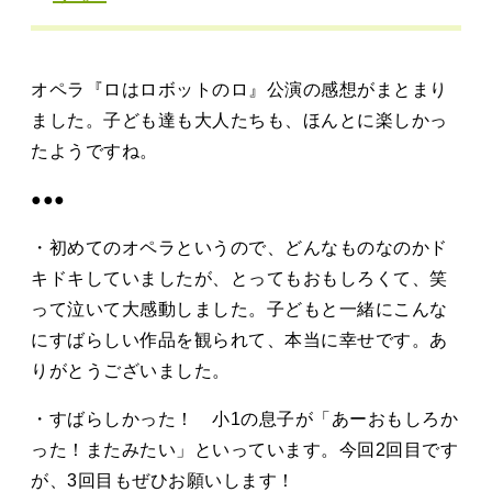
タカサキと
オペラ『ロはロボットのロ』公演の感想がまとまり
お知らせ
ぷかぷか日記
ました。子ども達も大人たちも、ほんとに楽しかっ
たようですね。
アクセス
採用情報
●●●
お問い合わせ
・初めてのオペラというので、どんなものなのかド
キドキしていましたが、とってもおもしろくて、笑
って泣いて大感動しました。子どもと一緒にこんな
にすばらしい作品を観られて、本当に幸せです。あ
りがとうございました。
・すばらしかった！ 小1の息子が「あーおもしろか
った！またみたい」といっています。今回2回目です
が、3回目もぜひお願いします！