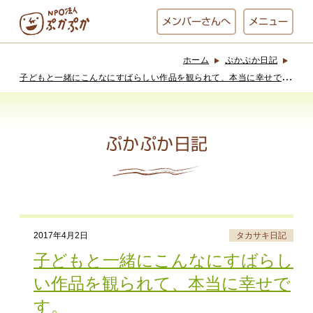
メンバー
さんへ
メニュー
ホーム
ぷかぷか日記
ぷかぷかとは？
ベーカリー
子
どもと一緒にこんなにすばらしい作品を観られて、本当に幸せです。
ぷかぷか
ぷかぷか日記
おひさまの
おかし工房
台所
にじいろ
おひるごはん
アート屋
2017年4月2日
タカサキ日記
お休み中
わんど
子どもと一緒にこんなにすばらし
い作品を観られて、本当に幸せで
す。
でんぱた
ぷかぷかさんと