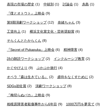
表現の市場の歴史
(1)
中頓別
(1)
討論会
(1)
糸島
(1)
『僕とオトウト』上映会
(9)
第9期演劇ワークショップ
(12)
奈緒ちゃん
(3)
工賃向上
(1)
横浜文化賞文化・芸術奨励賞
(6)
そらくんとたからくん
(8)
『Secret of Pukapuka』上映会
(6)
精神障害
(4)
詩の朗読ワークショップ
(2)
インクルーシブ教育
(2)
かぐやびより
(9)
ぷかぷか旅行
(4)
オペラ『森は生きている』
(2)
虐待をなくすために
(2)
SDGs岩佐賞
(2)
演劇ワークショップ
(8)
『梅切らぬバカ』上映会
(9)
相模原障害者殺傷事件から6年目
(9)
1000万円を夢見て
(3)