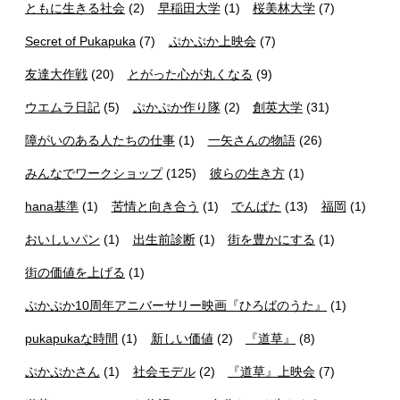
ともに生きる社会
(2)
早稲田大学
(1)
桜美林大学
(7)
Secret of Pukapuka
(7)
ぷかぷか上映会
(7)
友達大作戦
(20)
とがった心が丸くなる
(9)
ウエムラ日記
(5)
ぷかぷか作り隊
(2)
創英大学
(31)
障がいのある人たちの仕事
(1)
一矢さんの物語
(26)
みんなでワークショップ
(125)
彼らの生き方
(1)
hana基準
(1)
苦情と向き合う
(1)
でんぱた
(13)
福岡
(1)
おいしいパン
(1)
出生前診断
(1)
街を豊かにする
(1)
街の価値を上げる
(1)
ぷかぷか10周年アニバーサリー映画『ひろばのうた』
(1)
pukapukaな時間
(1)
新しい価値
(2)
『道草』
(8)
ぷかぷかさん
(1)
社会モデル
(2)
『道草』上映会
(7)