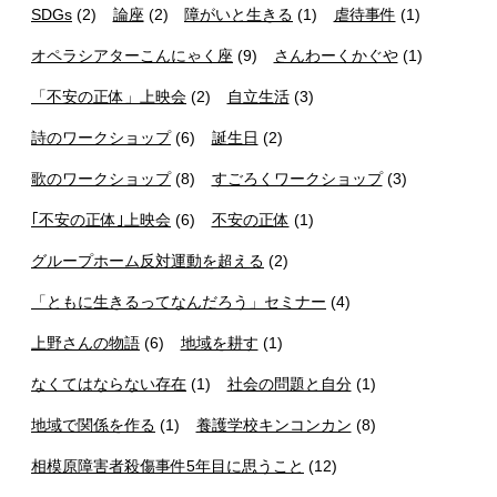
SDGs
(2)
論座
(2)
障がいと生きる
(1)
虐待事件
(1)
オペラシアターこんにゃく座
(9)
さんわーくかぐや
(1)
「不安の正体」上映会
(2)
自立生活
(3)
詩のワークショップ
(6)
誕生日
(2)
歌のワークショップ
(8)
すごろくワークショップ
(3)
｢不安の正体｣上映会
(6)
不安の正体
(1)
グループホーム反対運動を超える
(2)
「ともに生きるってなんだろう」セミナー
(4)
上野さんの物語
(6)
地域を耕す
(1)
なくてはならない存在
(1)
社会の問題と自分
(1)
地域で関係を作る
(1)
養護学校キンコンカン
(8)
相模原障害者殺傷事件5年目に思うこと
(12)