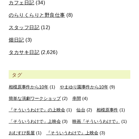
カフェ日記
(34)
のらりくらりと野良仕事
(8)
スタッフ日記
(12)
畑日記
(3)
タカサキ日記
(2,626)
タグ
相模原事件から10年
(1)
やまゆり園事件から10年
(9)
簡単な演劇ワークショップ
(2)
串間
(4)
『そういうわけで』の上映会
(1)
仙台
(2)
相模原事件
(1)
「そういうわけで」上映会
(3)
映画『そういうわけで』
(1)
おむすび長屋
(1)
『そういうわけで』上映会
(3)