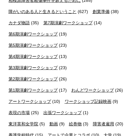
相模原障害者殺傷事件を超えるために
(285)
障がいのある人と生きるということ
(627)
創業準備
(38)
カナダ物語
(35)
第7期演劇ワークショップ
(14)
第6期演劇ワークショップ
(19)
第5期演劇ワークショップ
(23)
第4期演劇ワークショップ
(13)
第3期演劇ワークショップ
(23)
第2期演劇ワークショップ
(26)
第1期演劇ワークショップ
(17)
わんどワークショップ
(26)
アートワークショップ
(10)
ワークショップ記録映画
(9)
表現の市場
(25)
出張ワークショップ
(1)
東洋英和女学院
(5)
動画
(9)
絵巻物
(3)
障害者雇用
(20)
養護学校時代
(15)
アートで企業とコラボ
(10)
大学
(19)