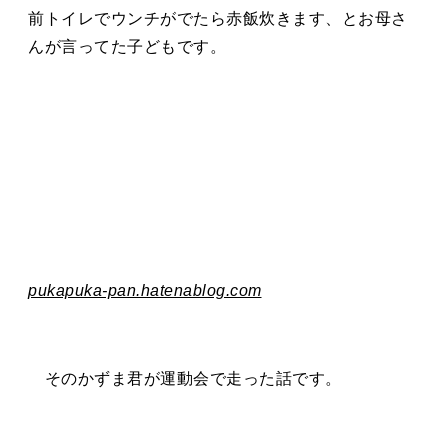
タカサキと
前トイレでウンチがでたら赤飯炊きます、とお母さ
んが言ってた子どもです。
お知らせ
ぷかぷか日記
アクセス
採用情報
お問い合わせ
pukapuka-pan.hatenablog.com
そのかずま君が運動会で走った話です。