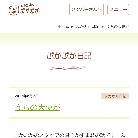
メンバー
さんへ
メニュー
ホーム
ぷかぷか日記
うちの天使が
ぷかぷかとは？
ベーカリー
ぷかぷか
ぷかぷか日記
おひさまの
おかし工房
台所
にじいろ
2017年6月2日
タカサキ日記
おひるごはん
アート屋
うちの天使が
お休み中
わんど
ぷかぷかのスタッフの息子かずま君の話です。以
でんぱた
ぷかぷかさんと