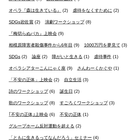
オペラ『森は生きている』
(2)
虐待をなくすために
(2)
SDGs岩佐賞
(2)
演劇ワークショップ
(8)
『梅切らぬバカ』上映会
(9)
相模原障害者殺傷事件から6年目
(9)
1000万円を夢見て
(3)
SDGs
(2)
論座
(2)
障がいと生きる
(1)
虐待事件
(1)
オペラシアターこんにゃく座
(9)
さんわーくかぐや
(1)
「不安の正体」上映会
(2)
自立生活
(3)
詩のワークショップ
(6)
誕生日
(2)
歌のワークショップ
(8)
すごろくワークショップ
(3)
｢不安の正体｣上映会
(6)
不安の正体
(1)
グループホーム反対運動を超える
(2)
「ともに生きるってなんだろう」セミナー
(4)