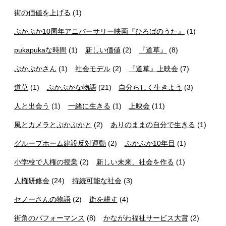
街の価値を上げる
(1)
ぷかぷか10周年アニバーサリー映画『ひろばのうた』
(1)
pukapukaな時間
(1)
新しい価値
(2)
『道草』
(8)
ぷかぷかさん
(1)
社会モデル
(2)
『道草』上映会
(7)
道草
(1)
ぷかぷかな物語
(21)
自分らしく生きよう
(3)
人と出会う
(1)
一緒に生きる
(1)
上映会
(11)
風とカメラとぷかぷかと
(2)
ありのままの自分で生きる
(1)
グループホーム建設反対運動
(2)
ぷかぷか10年目
(1)
小学校で人権の授業
(2)
新しい未来、社会を作る
(1)
人権研修会
(24)
持続可能な社会
(3)
セノーさんの物語
(2)
街を耕す
(4)
街角のパフォーマンス
(8)
かながわ福祉サービス大賞
(2)