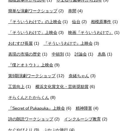
相模原事件から10年
(1)
やまゆり園事件から10年
(9)
簡単な演劇ワークショップ
(2)
串間
(4)
『そういうわけで』の上映会
(1)
仙台
(2)
相模原事件
(1)
「そういうわけで」上映会
(3)
映画『そういうわけで』
(1)
おむすび長屋
(1)
『そういうわけで』上映会
(3)
表現の市場の歴史
(1)
中頓別
(1)
討論会
(1)
糸島
(1)
『僕とオトウト』上映会
(9)
第9期演劇ワークショップ
(12)
奈緒ちゃん
(3)
工賃向上
(1)
横浜文化賞文化・芸術奨励賞
(6)
そらくんとたからくん
(8)
『Secret of Pukapuka』上映会
(6)
精神障害
(4)
詩の朗読ワークショップ
(2)
インクルーシブ教育
(2)
かぐやびより
(9)
ぷかぷか旅行
(4)