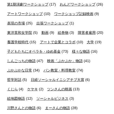
第1期演劇ワークショップ
(17)
わんどワークショップ
(26)
アートワークショップ
(10)
ワークショップ記録映画
(9)
表現の市場
(25)
出張ワークショップ
(1)
東洋英和女学院
(5)
動画
(9)
絵巻物
(3)
障害者雇用
(20)
養護学校時代
(15)
アートで企業とコラボ
(10)
大学
(19)
子どもたちにオペラを・ゆめ基金
(73)
様々な物語
(16)
しんごっちの物語
(47)
映画「ぷかぷか」物語
(41)
ぷかぷかな日常
(34)
パン教室・料理教室
(74)
哲学対話
(5)
日経ソーシャルイニシアチブ大賞
(6)
くじら
(4)
ケヤキ
(2)
ツンさんの映画
(13)
絵地図物語
(12)
ソーシャルビジネス
(3)
川野さんとの物語
(6)
まーさんの物語
(28)