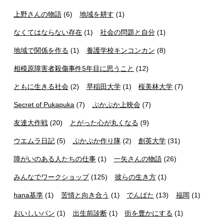
上野さんの物語
(6)
地域を耕す
(1)
なくてはならない存在
(1)
社会の問題と自分
(1)
地域で関係を作る
(1)
養護学校キンコンカン
(8)
相模原障害者殺傷事件5年目に思うこと
(12)
ともに生きる社会
(2)
早稲田大学
(1)
桜美林大学
(7)
Secret of Pukapuka
(7)
ぷかぷか上映会
(7)
友達大作戦
(20)
とがった心が丸くなる
(9)
ウエムラ日記
(5)
ぷかぷか作り隊
(2)
創英大学
(31)
障がいのある人たちの仕事
(1)
一矢さんの物語
(26)
みんなでワークショップ
(125)
彼らの生き方
(1)
hana基準
(1)
苦情と向き合う
(1)
でんぱた
(13)
福岡
(1)
おいしいパン
(1)
出生前診断
(1)
街を豊かにする
(1)