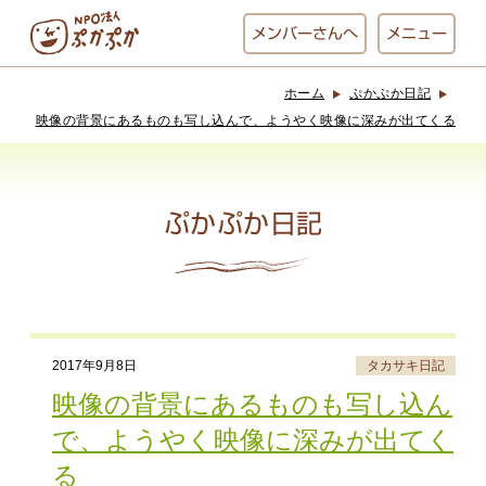
メンバー
さんへ
メニュー
ホーム
ぷかぷか日記
ぷかぷかとは？
ベーカリー
映像の背景にあるものも写し込んで、ようやく映像に深みが出てくる
ぷかぷか
ぷかぷか日記
おひさまの
おかし工房
台所
にじいろ
おひるごはん
アート屋
2017年9月8日
タカサキ日記
お休み中
わんど
映像の背景にあるものも写し込ん
で、ようやく映像に深みが出てく
る
でんぱた
ぷかぷかさんと