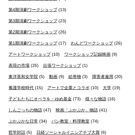
第4期演劇ワークショップ
(13)
第3期演劇ワークショップ
(23)
第2期演劇ワークショップ
(26)
第1期演劇ワークショップ
(17)
わんどワークショップ
(26)
アートワークショップ
(10)
ワークショップ記録映画
(9)
表現の市場
(25)
出張ワークショップ
(1)
東洋英和女学院
(5)
動画
(9)
絵巻物
(3)
障害者雇用
(20)
養護学校時代
(15)
アートで企業とコラボ
(10)
大学
(19)
子どもたちにオペラを・ゆめ基金
(73)
様々な物語
(16)
しんごっちの物語
(47)
映画「ぷかぷか」物語
(41)
ぷかぷかな日常
(34)
パン教室・料理教室
(74)
哲学対話
(5)
日経ソーシャルイニシアチブ大賞
(6)