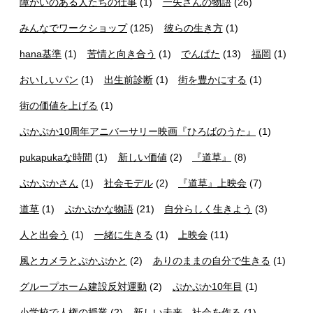
障がいのある人たちの仕事
(1)
一矢さんの物語
(26)
みんなでワークショップ
(125)
彼らの生き方
(1)
hana基準
(1)
苦情と向き合う
(1)
でんぱた
(13)
福岡
(1)
おいしいパン
(1)
出生前診断
(1)
街を豊かにする
(1)
街の価値を上げる
(1)
ぷかぷか10周年アニバーサリー映画『ひろばのうた』
(1)
pukapukaな時間
(1)
新しい価値
(2)
『道草』
(8)
ぷかぷかさん
(1)
社会モデル
(2)
『道草』上映会
(7)
道草
(1)
ぷかぷかな物語
(21)
自分らしく生きよう
(3)
人と出会う
(1)
一緒に生きる
(1)
上映会
(11)
風とカメラとぷかぷかと
(2)
ありのままの自分で生きる
(1)
グループホーム建設反対運動
(2)
ぷかぷか10年目
(1)
小学校で人権の授業
(2)
新しい未来、社会を作る
(1)