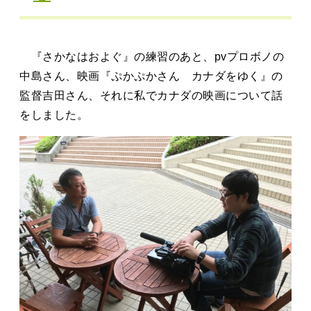
タカサキと
『さかなはおよぐ』の練習のあと、pvプロボノの
お知らせ
ぷかぷか日記
中島さん、映画『ぷかぷかさん カナダをゆく』の
監督吉田さん、それに私でカナダの映画について話
アクセス
採用情報
をしました。
お問い合わせ