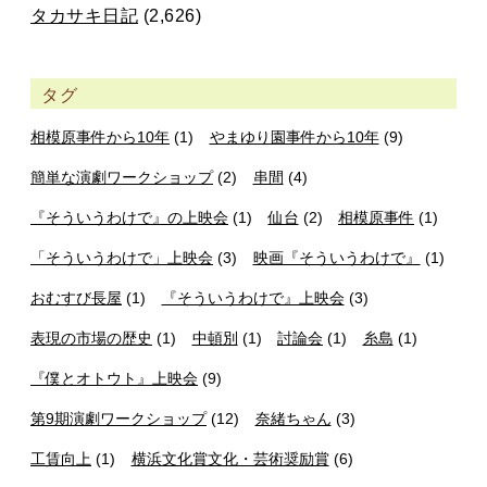
タカサキ日記
(2,626)
タグ
相模原事件から10年
(1)
やまゆり園事件から10年
(9)
簡単な演劇ワークショップ
(2)
串間
(4)
『そういうわけで』の上映会
(1)
仙台
(2)
相模原事件
(1)
「そういうわけで」上映会
(3)
映画『そういうわけで』
(1)
おむすび長屋
(1)
『そういうわけで』上映会
(3)
表現の市場の歴史
(1)
中頓別
(1)
討論会
(1)
糸島
(1)
『僕とオトウト』上映会
(9)
第9期演劇ワークショップ
(12)
奈緒ちゃん
(3)
工賃向上
(1)
横浜文化賞文化・芸術奨励賞
(6)