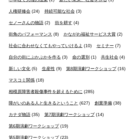
人権研修会
(24)
持続可能な社会
(3)
セノーさんの物語
(2)
街を耕す
(4)
街角のパフォーマンス
(8)
かながわ福祉サービス大賞
(2)
社会に合わせなくてもやっていけるよ
(10)
セミナー
(7)
自分の街にぷかぷかを作る
(3)
命の選別
(1)
共生社会
(4)
新しい文化
(5)
生産性
(9)
第8期演劇ワークショップ
(16)
マスコミ関係
(18)
相模原障害者殺傷事件を超えるために
(285)
障がいのある人と生きるということ
(627)
創業準備
(38)
カナダ物語
(35)
第7期演劇ワークショップ
(14)
第6期演劇ワークショップ
(19)
第5期演劇ワークショップ
(23)