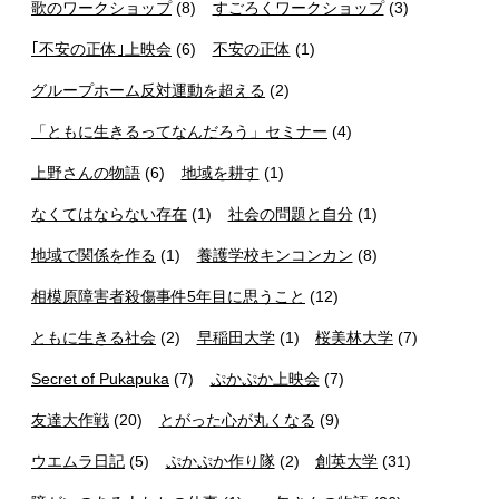
歌のワークショップ
(8)
すごろくワークショップ
(3)
｢不安の正体｣上映会
(6)
不安の正体
(1)
グループホーム反対運動を超える
(2)
「ともに生きるってなんだろう」セミナー
(4)
上野さんの物語
(6)
地域を耕す
(1)
なくてはならない存在
(1)
社会の問題と自分
(1)
地域で関係を作る
(1)
養護学校キンコンカン
(8)
相模原障害者殺傷事件5年目に思うこと
(12)
ともに生きる社会
(2)
早稲田大学
(1)
桜美林大学
(7)
Secret of Pukapuka
(7)
ぷかぷか上映会
(7)
友達大作戦
(20)
とがった心が丸くなる
(9)
ウエムラ日記
(5)
ぷかぷか作り隊
(2)
創英大学
(31)