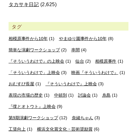
タカサキ日記
(2,625)
タグ
相模原事件から10年
(1)
やまゆり園事件から10年
(8)
簡単な演劇ワークショップ
(2)
串間
(4)
『そういうわけで』の上映会
(1)
仙台
(2)
相模原事件
(1)
「そういうわけで」上映会
(3)
映画『そういうわけで』
(1)
おむすび長屋
(1)
『そういうわけで』上映会
(3)
表現の市場の歴史
(1)
中頓別
(1)
討論会
(1)
糸島
(1)
『僕とオトウト』上映会
(9)
第9期演劇ワークショップ
(12)
奈緒ちゃん
(3)
工賃向上
(1)
横浜文化賞文化・芸術奨励賞
(6)