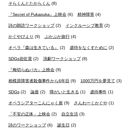
そらくんとたからくん
(8)
『Secret of Pukapuka』上映会
(6)
精神障害
(4)
詩の朗読ワークショップ
(2)
インクルーシブ教育
(2)
かぐやびより
(9)
ぷかぷか旅行
(4)
オペラ『森は生きている』
(2)
虐待をなくすために
(2)
SDGs岩佐賞
(2)
演劇ワークショップ
(8)
『梅切らぬバカ』上映会
(9)
相模原障害者殺傷事件から6年目
(9)
1000万円を夢見て
(3)
SDGs
(2)
論座
(2)
障がいと生きる
(1)
虐待事件
(1)
オペラシアターこんにゃく座
(9)
さんわーくかぐや
(1)
「不安の正体」上映会
(2)
自立生活
(3)
詩のワークショップ
(6)
誕生日
(2)