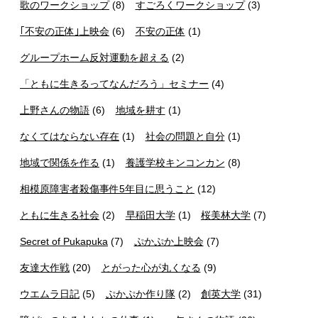
歌のワークショップ
(8)
すごろくワークショップ
(3)
｢不安の正体｣上映会
(6)
不安の正体
(1)
グループホーム反対運動を超える
(2)
「ともに生きるってなんだろう」セミナー
(4)
上野さんの物語
(6)
地域を耕す
(1)
なくてはならない存在
(1)
社会の問題と自分
(1)
地域で関係を作る
(1)
養護学校キンコンカン
(8)
相模原障害者殺傷事件5年目に思うこと
(12)
ともに生きる社会
(2)
早稲田大学
(1)
桜美林大学
(7)
Secret of Pukapuka
(7)
ぷかぷか上映会
(7)
友達大作戦
(20)
とがった心が丸くなる
(9)
ウエムラ日記
(5)
ぷかぷか作り隊
(2)
創英大学
(31)