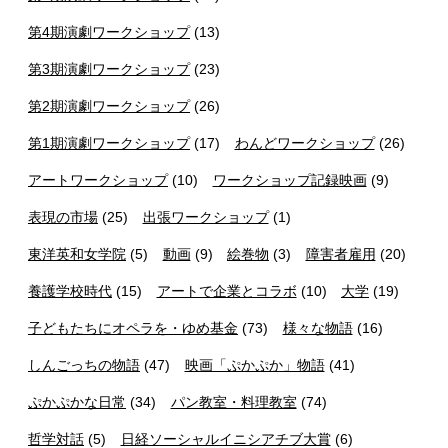
第4期演劇ワークショップ
(13)
第3期演劇ワークショップ
(23)
第2期演劇ワークショップ
(26)
第1期演劇ワークショップ
(17)
わんどワークショップ
(26)
アートワークショップ
(10)
ワークショップ記録映画
(9)
表現の市場
(25)
出張ワークショップ
(1)
東洋英和女学院
(5)
動画
(9)
絵巻物
(3)
障害者雇用
(20)
養護学校時代
(15)
アートで企業とコラボ
(10)
大学
(19)
子どもたちにオペラを・ゆめ基金
(73)
様々な物語
(16)
しんごっちの物語
(47)
映画「ぷかぷか」物語
(41)
ぷかぷかな日常
(34)
パン教室・料理教室
(74)
哲学対話
(5)
日経ソーシャルイニシアチブ大賞
(6)