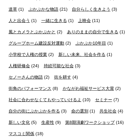
道草
(1)
ぷかぷかな物語
(21)
自分らしく生きよう
(3)
人と出会う
(1)
一緒に生きる
(1)
上映会
(11)
風とカメラとぷかぷかと
(2)
ありのままの自分で生きる
(1)
グループホーム建設反対運動
(2)
ぷかぷか10年目
(1)
小学校で人権の授業
(2)
新しい未来、社会を作る
(1)
人権研修会
(24)
持続可能な社会
(3)
セノーさんの物語
(2)
街を耕す
(4)
街角のパフォーマンス
(8)
かながわ福祉サービス大賞
(2)
社会に合わせなくてもやっていけるよ
(10)
セミナー
(7)
自分の街にぷかぷかを作る
(3)
命の選別
(1)
共生社会
(4)
新しい文化
(5)
生産性
(9)
第8期演劇ワークショップ
(16)
マスコミ関係
(18)