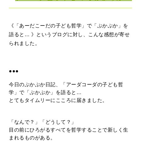
タカサキと
《「あーだこーだの子ども哲学」で「ぷかぷか」を
お知らせ
ぷかぷか日記
語ると… 》というブログに対し、こんな感想が寄せ
られました。
アクセス
採用情報
お問い合わせ
●●●
今日のぷかぷか日記、「アーダコーダの子ども哲
学」で「ぷかぷか」を語ると…
とてもタイムリーにこころに届きました。
「なんで？」「どうして？」
目の前にひろがるすべてを哲学することで新しく生
まれるものがある。