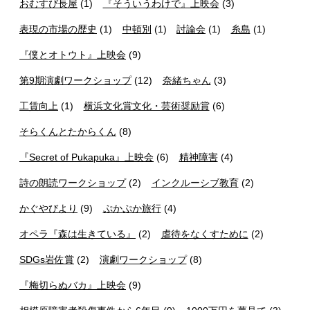
おむすび長屋
(1)
『そういうわけで』上映会
(3)
表現の市場の歴史
(1)
中頓別
(1)
討論会
(1)
糸島
(1)
『僕とオトウト』上映会
(9)
第9期演劇ワークショップ
(12)
奈緒ちゃん
(3)
工賃向上
(1)
横浜文化賞文化・芸術奨励賞
(6)
そらくんとたからくん
(8)
『Secret of Pukapuka』上映会
(6)
精神障害
(4)
詩の朗読ワークショップ
(2)
インクルーシブ教育
(2)
かぐやびより
(9)
ぷかぷか旅行
(4)
オペラ『森は生きている』
(2)
虐待をなくすために
(2)
SDGs岩佐賞
(2)
演劇ワークショップ
(8)
『梅切らぬバカ』上映会
(9)