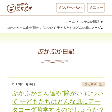
メンバー
さんへ
メニュー
ホーム
ぷかぷか日記
ぷかぷかとは？
ベーカリー
ぷ
かぷかさん達や″障がい″について 子どもたちはどんな風にアーダコーダ哲学するのでしょうか？
ぷかぷか
ぷかぷか日記
おひさまの
おかし工房
台所
にじいろ
おひるごはん
アート屋
2017年10月26日
タカサキ日記
お休み中
わんど
ぷかぷかさん達や″障がい″につい
て 子どもたちはどんな風にアー
ダコーダ哲学するのでしょうか？
でんぱた
ぷかぷかさんと