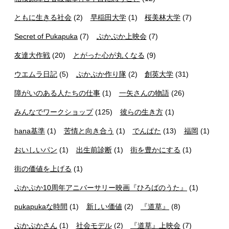
ともに生きる社会
(2)
早稲田大学
(1)
桜美林大学
(7)
Secret of Pukapuka
(7)
ぷかぷか上映会
(7)
友達大作戦
(20)
とがった心が丸くなる
(9)
ウエムラ日記
(5)
ぷかぷか作り隊
(2)
創英大学
(31)
障がいのある人たちの仕事
(1)
一矢さんの物語
(26)
みんなでワークショップ
(125)
彼らの生き方
(1)
hana基準
(1)
苦情と向き合う
(1)
でんぱた
(13)
福岡
(1)
おいしいパン
(1)
出生前診断
(1)
街を豊かにする
(1)
街の価値を上げる
(1)
ぷかぷか10周年アニバーサリー映画『ひろばのうた』
(1)
pukapukaな時間
(1)
新しい価値
(2)
『道草』
(8)
ぷかぷかさん
(1)
社会モデル
(2)
『道草』上映会
(7)