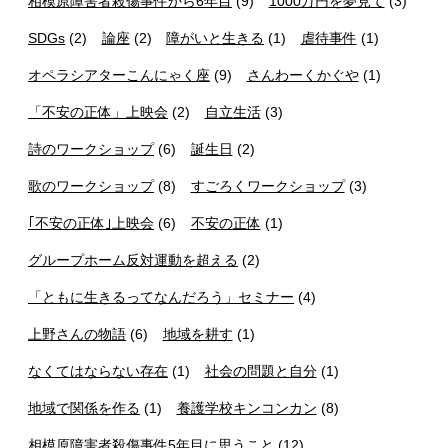
相模原障害者殺傷事件から6年目
(9)
1000万円を夢見て
(3)
SDGs
(2)
論座
(2)
障がいと生きる
(1)
虐待事件
(1)
オペラシアターこんにゃく座
(9)
さんわーくかぐや
(1)
「不安の正体」上映会
(2)
自立生活
(3)
詩のワークショップ
(6)
誕生日
(2)
歌のワークショップ
(8)
すごろくワークショップ
(3)
｢不安の正体｣上映会
(6)
不安の正体
(1)
グループホーム反対運動を超える
(2)
「ともに生きるってなんだろう」セミナー
(4)
上野さんの物語
(6)
地域を耕す
(1)
なくてはならない存在
(1)
社会の問題と自分
(1)
地域で関係を作る
(1)
養護学校キンコンカン
(8)
相模原障害者殺傷事件5年目に思うこと
(12)