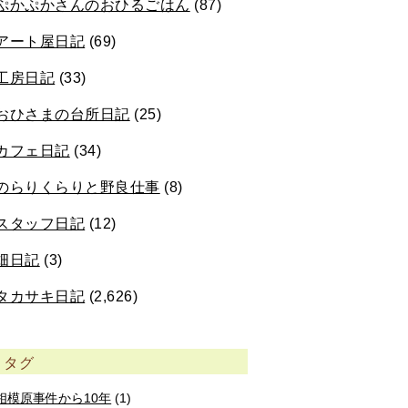
ぷかぷかさんのおひるごはん
(87)
アート屋日記
(69)
工房日記
(33)
おひさまの台所日記
(25)
カフェ日記
(34)
のらりくらりと野良仕事
(8)
スタッフ日記
(12)
畑日記
(3)
タカサキ日記
(2,626)
タグ
相模原事件から10年
(1)