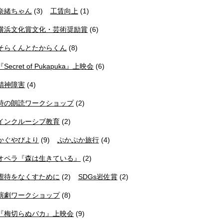
奈緒ちゃん
(3)
工賃向上
(1)
横浜文化賞文化・芸術奨励賞
(6)
そらくんとたからくん
(8)
『Secret of Pukapuka』上映会
(6)
精神障害
(4)
詩の朗読ワークショップ
(2)
インクルーシブ教育
(2)
かぐやびより
(9)
ぷかぷか旅行
(4)
オペラ『森は生きている』
(2)
虐待をなくすために
(2)
SDGs岩佐賞
(2)
演劇ワークショップ
(8)
『梅切らぬバカ』上映会
(9)