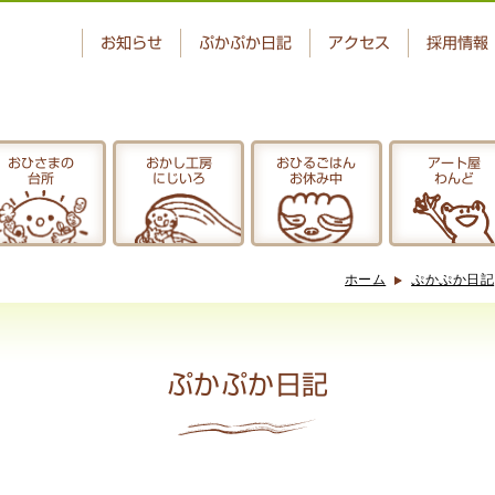
お知らせ
ぷかぷか日記
アクセス
採用情報
おひさまの
おかし工房
おひるごはん
アート屋
台所
にじいろ
お休み中
わんど
ベーカリー
おひさまの
ぷかぷか
台所
ホーム
ぷかぷか日記
アート屋
でんぱた
わんど
ぷかぷか日記
ぷかぷか日記
お問い合わせ