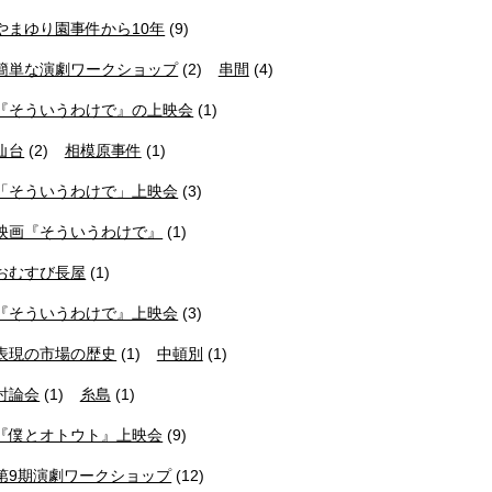
やまゆり園事件から10年
(9)
簡単な演劇ワークショップ
(2)
串間
(4)
『そういうわけで』の上映会
(1)
仙台
(2)
相模原事件
(1)
「そういうわけで」上映会
(3)
映画『そういうわけで』
(1)
おむすび長屋
(1)
『そういうわけで』上映会
(3)
表現の市場の歴史
(1)
中頓別
(1)
討論会
(1)
糸島
(1)
『僕とオトウト』上映会
(9)
第9期演劇ワークショップ
(12)