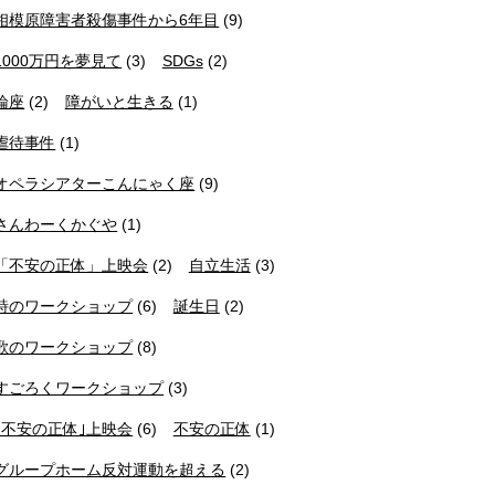
相模原障害者殺傷事件から6年目
(9)
1000万円を夢見て
(3)
SDGs
(2)
論座
(2)
障がいと生きる
(1)
虐待事件
(1)
オペラシアターこんにゃく座
(9)
さんわーくかぐや
(1)
「不安の正体」上映会
(2)
自立生活
(3)
詩のワークショップ
(6)
誕生日
(2)
歌のワークショップ
(8)
すごろくワークショップ
(3)
｢不安の正体｣上映会
(6)
不安の正体
(1)
グループホーム反対運動を超える
(2)