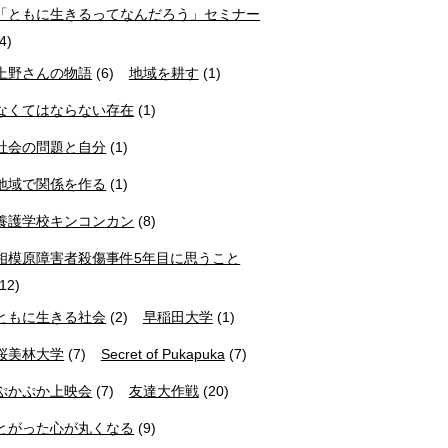
「ともに生きるってなんだろう」セミナー
(4)
上野さんの物語
(6)
地域を耕す
(1)
なくてはならない存在
(1)
社会の問題と自分
(1)
地域で関係を作る
(1)
養護学校キンコンカン
(8)
相模原障害者殺傷事件5年目に思うこと
(12)
ともに生きる社会
(2)
早稲田大学
(1)
桜美林大学
(7)
Secret of Pukapuka
(7)
ぷかぷか上映会
(7)
友達大作戦
(20)
とがった心が丸くなる
(9)