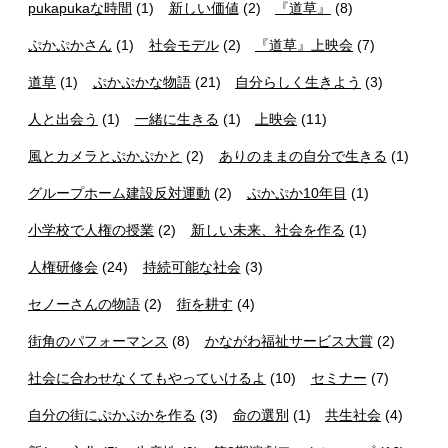
pukapukaな時間
(1)
新しい価値
(2)
『道草』
(8)
ぷかぷかさん
(1)
社会モデル
(2)
『道草』上映会
(7)
道草
(1)
ぷかぷかな物語
(21)
自分らしく生きよう
(3)
人と出会う
(1)
一緒に生きる
(1)
上映会
(11)
風とカメラとぷかぷかと
(2)
ありのままの自分で生きる
(1)
グループホーム建設反対運動
(2)
ぷかぷか10年目
(1)
小学校で人権の授業
(2)
新しい未来、社会を作る
(1)
人権研修会
(24)
持続可能な社会
(3)
セノーさんの物語
(2)
街を耕す
(4)
街角のパフォーマンス
(8)
かながわ福祉サービス大賞
(2)
社会に合わせなくてもやっていけるよ
(10)
セミナー
(7)
自分の街にぷかぷかを作る
(3)
命の選別
(1)
共生社会
(4)