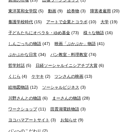
東洋英和女学院
(5)
動画
(9)
絵巻物
(3)
障害者雇用
(20)
養護学校時代
(15)
アートで企業とコラボ
(10)
大学
(19)
子どもたちにオペラを・ゆめ基金
(73)
様々な物語
(16)
しんごっちの物語
(47)
映画「ぷかぷか」物語
(41)
ぷかぷかな日常
(34)
パン教室・料理教室
(74)
哲学対話
(5)
日経ソーシャルイニシアチブ大賞
(6)
くじら
(4)
ケヤキ
(2)
ツンさんの映画
(13)
絵地図物語
(12)
ソーシャルビジネス
(3)
川野さんとの物語
(6)
まーさんの物語
(28)
ワークショップ
(11)
田貫湖電鉄物語
(3)
ヨコハマアートサイト
(3)
お知らせ
(9)
パンへのこだわり
(2)