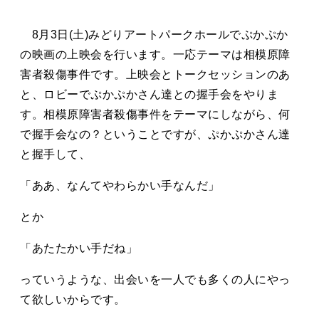
タカサキと
8月3日(土)みどりアートパークホールでぷかぷか
の映画の上映会を行います。一応テーマは相模原障
害者殺傷事件です。上映会とトークセッションのあ
お知らせ
ぷかぷか日記
と、ロビーでぷかぷかさん達との握手会をやりま
アクセス
採用情報
す。相模原障害者殺傷事件をテーマにしながら、何
で握手会なの？ということですが、ぷかぷかさん達
お問い合わせ
と握手して、
「ああ、なんてやわらかい手なんだ」
とか
「あたたかい手だね」
っていうような、出会いを一人でも多くの人にやっ
て欲しいからです。