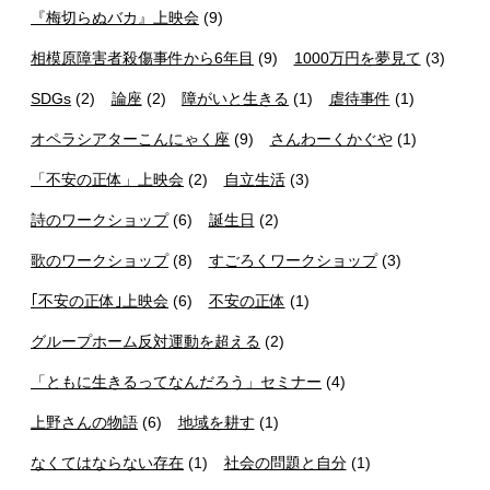
『梅切らぬバカ』上映会
(9)
相模原障害者殺傷事件から6年目
(9)
1000万円を夢見て
(3)
SDGs
(2)
論座
(2)
障がいと生きる
(1)
虐待事件
(1)
オペラシアターこんにゃく座
(9)
さんわーくかぐや
(1)
「不安の正体」上映会
(2)
自立生活
(3)
詩のワークショップ
(6)
誕生日
(2)
歌のワークショップ
(8)
すごろくワークショップ
(3)
｢不安の正体｣上映会
(6)
不安の正体
(1)
グループホーム反対運動を超える
(2)
「ともに生きるってなんだろう」セミナー
(4)
上野さんの物語
(6)
地域を耕す
(1)
なくてはならない存在
(1)
社会の問題と自分
(1)