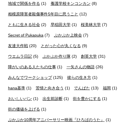
地域で関係を作る
(1)
養護学校キンコンカン
(8)
相模原障害者殺傷事件5年目に思うこと
(12)
ともに生きる社会
(2)
早稲田大学
(1)
桜美林大学
(7)
Secret of Pukapuka
(7)
ぷかぷか上映会
(7)
友達大作戦
(20)
とがった心が丸くなる
(9)
ウエムラ日記
(5)
ぷかぷか作り隊
(2)
創英大学
(31)
障がいのある人たちの仕事
(1)
一矢さんの物語
(26)
みんなでワークショップ
(125)
彼らの生き方
(1)
hana基準
(1)
苦情と向き合う
(1)
でんぱた
(13)
福岡
(1)
おいしいパン
(1)
出生前診断
(1)
街を豊かにする
(1)
街の価値を上げる
(1)
ぷかぷか10周年アニバーサリー映画『ひろばのうた』
(1)