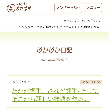
メンバー
さんへ
メニュー
ホーム
ぷかぷか日記
ぷかぷかとは？
ベーカリー
たかが握手、されど握手｡そしてそこから新しい物語を作る。
ぷかぷか
ぷかぷか日記
おひさまの
おかし工房
台所
にじいろ
おひるごはん
アート屋
2018年7月14日
タカサキ日記
お休み中
わんど
たかが握手、されど握手｡そして
そこから新しい物語を作る。
でんぱた
ぷかぷかさんと