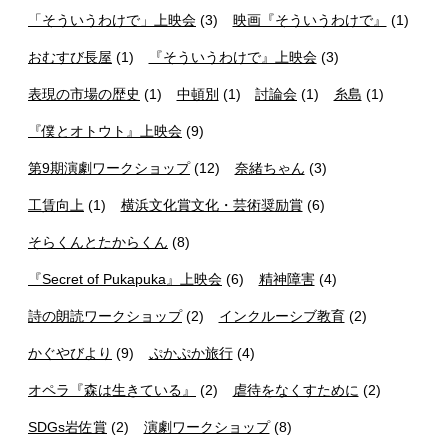
「そういうわけで」上映会
(3)
映画『そういうわけで』
(1)
おむすび長屋
(1)
『そういうわけで』上映会
(3)
表現の市場の歴史
(1)
中頓別
(1)
討論会
(1)
糸島
(1)
『僕とオトウト』上映会
(9)
第9期演劇ワークショップ
(12)
奈緒ちゃん
(3)
工賃向上
(1)
横浜文化賞文化・芸術奨励賞
(6)
そらくんとたからくん
(8)
『Secret of Pukapuka』上映会
(6)
精神障害
(4)
詩の朗読ワークショップ
(2)
インクルーシブ教育
(2)
かぐやびより
(9)
ぷかぷか旅行
(4)
オペラ『森は生きている』
(2)
虐待をなくすために
(2)
SDGs岩佐賞
(2)
演劇ワークショップ
(8)