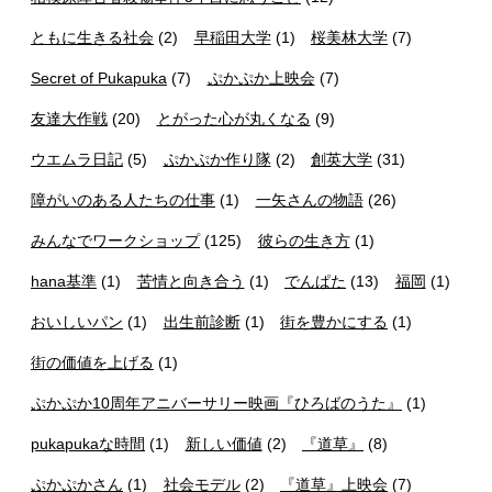
ともに生きる社会
(2)
早稲田大学
(1)
桜美林大学
(7)
Secret of Pukapuka
(7)
ぷかぷか上映会
(7)
友達大作戦
(20)
とがった心が丸くなる
(9)
ウエムラ日記
(5)
ぷかぷか作り隊
(2)
創英大学
(31)
障がいのある人たちの仕事
(1)
一矢さんの物語
(26)
みんなでワークショップ
(125)
彼らの生き方
(1)
hana基準
(1)
苦情と向き合う
(1)
でんぱた
(13)
福岡
(1)
おいしいパン
(1)
出生前診断
(1)
街を豊かにする
(1)
街の価値を上げる
(1)
ぷかぷか10周年アニバーサリー映画『ひろばのうた』
(1)
pukapukaな時間
(1)
新しい価値
(2)
『道草』
(8)
ぷかぷかさん
(1)
社会モデル
(2)
『道草』上映会
(7)