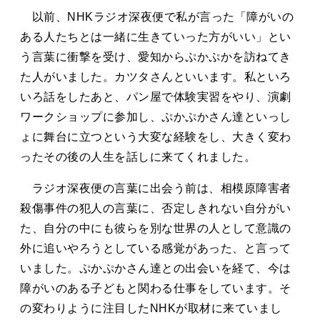
タカサキと
以前、NHKラジオ深夜便で私が言った「障がいの
ある人たちとは一緒に生きていった方がいい」とい
う言葉に衝撃を受け、愛知からぷかぷかを訪ねてき
お知らせ
ぷかぷか日記
た人がいました。カツタさんといいます。私といろ
いろ話をしたあと、パン屋で体験実習をやり、演劇
アクセス
採用情報
ワークショップに参加し、ぷかぷかさん達といっし
ょに舞台に立つという大変な経験をし、大きく変わ
お問い合わせ
ったその後の人生を話しに来てくれました。
ラジオ深夜便の言葉に出会う前は、相模原障害者
殺傷事件の犯人の言葉に、否定しきれない自分がい
た、自分の中にも彼らを別な世界の人として意識の
外に追いやろうとしている感覚があった、と言って
いました。ぷかぷかさん達との出会いを経て、今は
障がいのある子どもと関わる仕事をしています。そ
の変わりように注目したNHKが取材に来ていまし