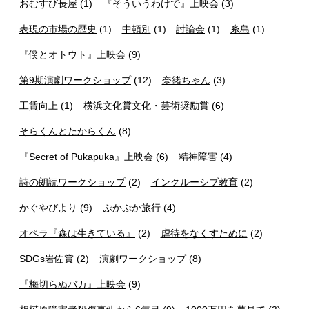
おむすび長屋
(1)
『そういうわけで』上映会
(3)
表現の市場の歴史
(1)
中頓別
(1)
討論会
(1)
糸島
(1)
『僕とオトウト』上映会
(9)
第9期演劇ワークショップ
(12)
奈緒ちゃん
(3)
工賃向上
(1)
横浜文化賞文化・芸術奨励賞
(6)
そらくんとたからくん
(8)
『Secret of Pukapuka』上映会
(6)
精神障害
(4)
詩の朗読ワークショップ
(2)
インクルーシブ教育
(2)
かぐやびより
(9)
ぷかぷか旅行
(4)
オペラ『森は生きている』
(2)
虐待をなくすために
(2)
SDGs岩佐賞
(2)
演劇ワークショップ
(8)
『梅切らぬバカ』上映会
(9)