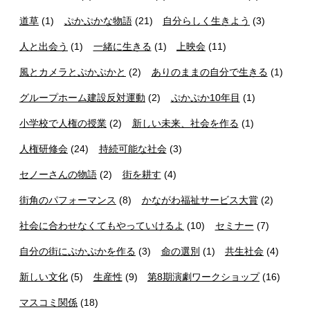
道草
(1)
ぷかぷかな物語
(21)
自分らしく生きよう
(3)
人と出会う
(1)
一緒に生きる
(1)
上映会
(11)
風とカメラとぷかぷかと
(2)
ありのままの自分で生きる
(1)
グループホーム建設反対運動
(2)
ぷかぷか10年目
(1)
小学校で人権の授業
(2)
新しい未来、社会を作る
(1)
人権研修会
(24)
持続可能な社会
(3)
セノーさんの物語
(2)
街を耕す
(4)
街角のパフォーマンス
(8)
かながわ福祉サービス大賞
(2)
社会に合わせなくてもやっていけるよ
(10)
セミナー
(7)
自分の街にぷかぷかを作る
(3)
命の選別
(1)
共生社会
(4)
新しい文化
(5)
生産性
(9)
第8期演劇ワークショップ
(16)
マスコミ関係
(18)