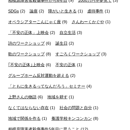
相模原障害者殺傷事件から6年目
(9)
1000万円を夢見て
(3)
SDGs
(2)
論座
(2)
障がいと生きる
(1)
虐待事件
(1)
オペラシアターこんにゃく座
(9)
さんわーくかぐや
(1)
「不安の正体」上映会
(2)
自立生活
(3)
詩のワークショップ
(6)
誕生日
(2)
歌のワークショップ
(8)
すごろくワークショップ
(3)
｢不安の正体｣上映会
(6)
不安の正体
(1)
グループホーム反対運動を超える
(2)
「ともに生きるってなんだろう」セミナー
(4)
上野さんの物語
(6)
地域を耕す
(1)
なくてはならない存在
(1)
社会の問題と自分
(1)
地域で関係を作る
(1)
養護学校キンコンカン
(8)
相模原障害者殺傷事件5年目に思うこと
(12)