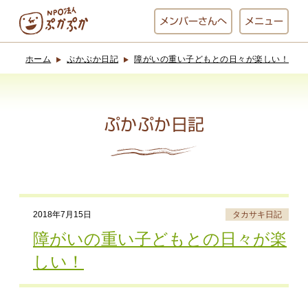
メンバー
さんへ
メニュー
ホーム
ぷかぷか日記
障がいの重い子どもとの日々が楽しい！
ぷかぷかとは？
ベーカリー
ぷかぷか
ぷかぷか日記
おひさまの
おかし工房
台所
にじいろ
2018年7月15日
タカサキ日記
おひるごはん
アート屋
障がいの重い子どもとの日々が楽
お休み中
わんど
しい！
でんぱた
ぷかぷかさんと