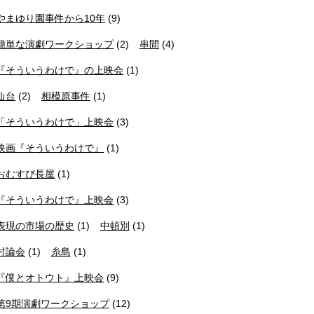
やまゆり園事件から10年
(9)
簡単な演劇ワークショップ
(2)
串間
(4)
『そういうわけで』の上映会
(1)
仙台
(2)
相模原事件
(1)
「そういうわけで」上映会
(3)
映画『そういうわけで』
(1)
おむすび長屋
(1)
『そういうわけで』上映会
(3)
表現の市場の歴史
(1)
中頓別
(1)
討論会
(1)
糸島
(1)
『僕とオトウト』上映会
(9)
第9期演劇ワークショップ
(12)