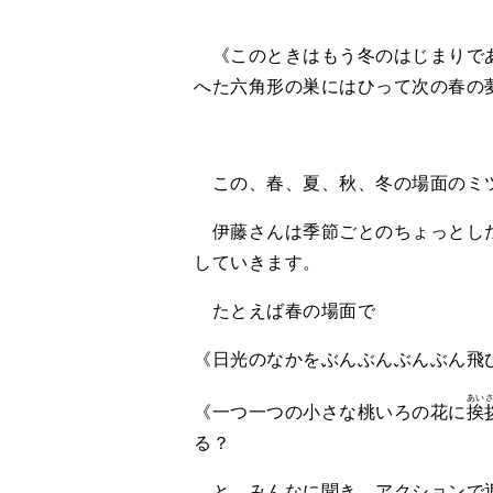
《このときはもう冬のはじまりで
へた六角形の巣にはひって次の春の
この、春、夏、秋、冬の場面のミ
伊藤さんは季節ごとのちょっとした
していきます。
たとえば春の場面で
《日光のなかをぶんぶんぶんぶん飛
あい
《一つ一つの小さな桃いろの花に
挨
る？
と、みんなに聞き、アクションで返