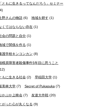
「ともに生きるってなんだろう」セミナー
(4)
上野さんの物語
(6)
地域を耕す
(1)
なくてはならない存在
(1)
社会の問題と自分
(1)
地域で関係を作る
(1)
養護学校キンコンカン
(8)
相模原障害者殺傷事件5年目に思うこと
(12)
ともに生きる社会
(2)
早稲田大学
(1)
桜美林大学
(7)
Secret of Pukapuka
(7)
ぷかぷか上映会
(7)
友達大作戦
(20)
とがった心が丸くなる
(9)