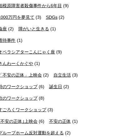
相模原障害者殺傷事件から6年目
(9)
1000万円を夢見て
(3)
SDGs
(2)
論座
(2)
障がいと生きる
(1)
虐待事件
(1)
オペラシアターこんにゃく座
(9)
さんわーくかぐや
(1)
「不安の正体」上映会
(2)
自立生活
(3)
詩のワークショップ
(6)
誕生日
(2)
歌のワークショップ
(8)
すごろくワークショップ
(3)
｢不安の正体｣上映会
(6)
不安の正体
(1)
グループホーム反対運動を超える
(2)