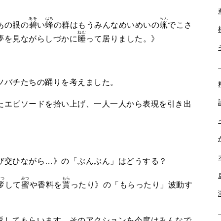
あを
はち
らふ
あの眼の
碧
い
蜂
の群はもうみんなめいめいの
蝋
でこさ
ねむ
夢を見ながらしづかに
睡
って居りました。》
ツバチたちの踊りを考えました。
エピソードを拾い上げ、一人一人から表現を引き出
び交ひながら…》の「ぶんぶん」はどうする？
さつ
みつ
もら
拶
して
蜜
や香料を
貰
ったり》の「もらったり」波動す
してもらいます。そのアクションを今度はみんなで