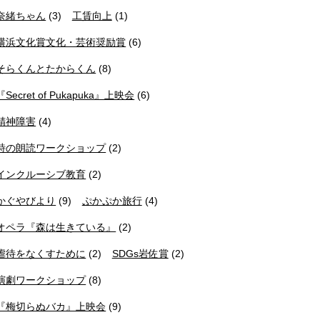
奈緒ちゃん
(3)
工賃向上
(1)
横浜文化賞文化・芸術奨励賞
(6)
そらくんとたからくん
(8)
『Secret of Pukapuka』上映会
(6)
精神障害
(4)
詩の朗読ワークショップ
(2)
インクルーシブ教育
(2)
かぐやびより
(9)
ぷかぷか旅行
(4)
オペラ『森は生きている』
(2)
虐待をなくすために
(2)
SDGs岩佐賞
(2)
演劇ワークショップ
(8)
『梅切らぬバカ』上映会
(9)