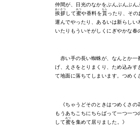
仲間が、日光のなかをぶんぶんぶん
あいさつ
みつ
もら
挨拶
して
蜜
や香料を
貰
ったり、その
運んでやったり、あるいは新らしい
いたりもういそがしくにぎやかな春
赤い手の長い蜘蛛が、なんとか一番
げ、えさをとりまくり、ため込みす
て地面に落ちてしまいます。つめく
《ちゃうどそのときはつめくさの
もうあちこちにちらばって一つ一つ
みつ
して
蜜
を集めて居りました。》