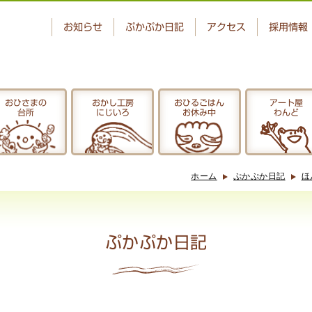
お知らせ
ぷかぷか日記
アクセス
採用情報
おひさまの
おかし工房
おひるごはん
アート屋
台所
にじいろ
お休み中
わんど
ベーカリー
おひさまの
ぷかぷか
台所
ホーム
ぷかぷか日記
ほ
アート屋
でんぱた
わんど
ぷかぷか日記
ぷかぷか日記
お問い合わせ