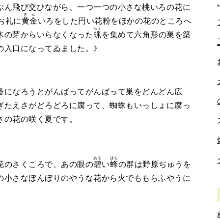
ぶん飛び交ひながら、一つ一つの小さな桃いろの花に
きん
お礼に
黄金
いろをした円い花粉をほかの花のところへ
らふ
木の芽からいらなくなった
蝋
を集めて六角形の巣を築
の入口になってゐました。》
になろうとがんばってがんばって巣をどんどん広
ぎたえさがどろどろに腐って、蜘蛛もいっしょに腐っ
さの花の咲く夏です。
あを
はち
花のさくころで、あの眼の
碧
い
蜂
の群は野原ぢゅうを
の小さなぼんぼりのやうな花から火でももらふやうに