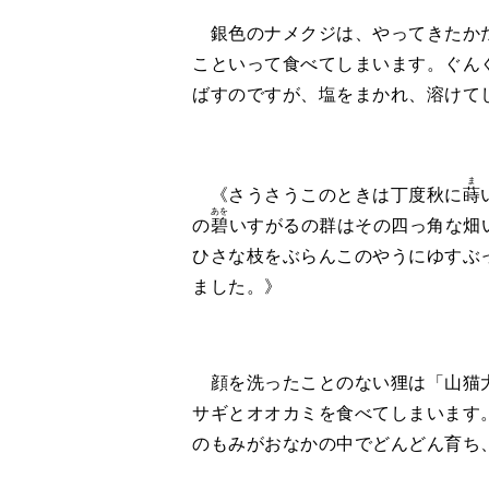
銀色のナメクジは、やってきたかた
こといって食べてしまいます。ぐん
ばすのですが、塩をまかれ、溶けて
ま
《さうさうこのときは丁度秋に
蒔
あを
の
碧
いすがるの群はその四っ角な畑
ひさな枝をぶらんこのやうにゆすぶ
ました。》
顔を洗ったことのない狸は「山猫大
サギとオオカミを食べてしまいます
のもみがおなかの中でどんどん育ち