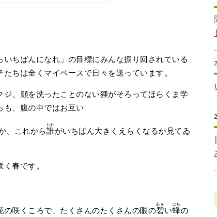
いちばんになれ」の目標にみんな振り回されている
チたちは全くマイペースで日々を送っています。
ジ、顔を洗ったことのない狸がそろってほらくま学
らも、腹の中ではお互い
たれ
か、これから
誰
がいちばん大きくえらくなるか見てゐ
咲く春です。
あを
はち
の咲くころで、たくさんのたくさんの眼の
碧
い
蜂
の