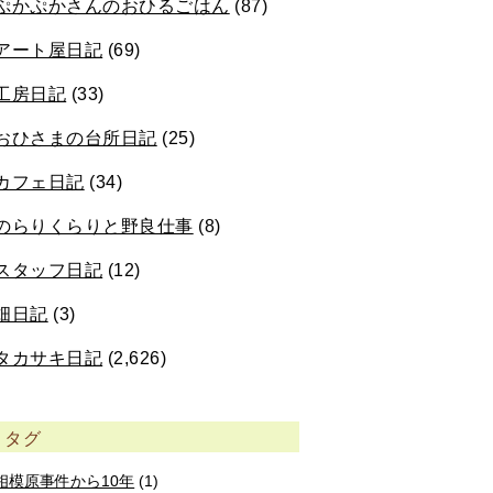
ぷかぷかさんのおひるごはん
(87)
アート屋日記
(69)
工房日記
(33)
おひさまの台所日記
(25)
カフェ日記
(34)
のらりくらりと野良仕事
(8)
スタッフ日記
(12)
畑日記
(3)
タカサキ日記
(2,626)
タグ
相模原事件から10年
(1)