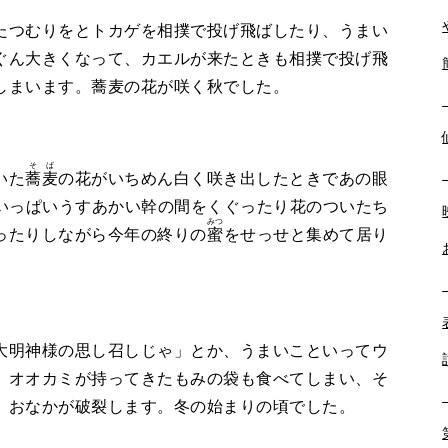
つむりをとトカゲを相撲で投げ飛ばしたり、うまい
ぐん大きくなって、カエルが来たときも相撲で投げ飛
しまいます。蕎麦の花が咲く秋でした。
そば
いた
蕎麦
の花がいちめん白く咲き出したときであの眼
いっぱいうすあかい幹の間をくぐったり花のついたち
みつ
ったりしながら今年の終りの
蜜
をせっせと集めて居り
明神様の思し召しじゃ」とか、うまいこといってウ
。オオカミが持ってきたもみの袋も食べてしまい、そ
、おなかが破裂します。冬の始まりの頃でした。