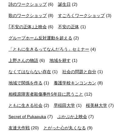
詩のワークショップ
(6)
誕生日
(2)
歌のワークショップ
(8)
すごろくワークショップ
(3)
｢不安の正体｣上映会
(6)
不安の正体
(1)
グループホーム反対運動を超える
(2)
「ともに生きるってなんだろう」セミナー
(4)
上野さんの物語
(6)
地域を耕す
(1)
なくてはならない存在
(1)
社会の問題と自分
(1)
地域で関係を作る
(1)
養護学校キンコンカン
(8)
相模原障害者殺傷事件5年目に思うこと
(12)
ともに生きる社会
(2)
早稲田大学
(1)
桜美林大学
(7)
Secret of Pukapuka
(7)
ぷかぷか上映会
(7)
友達大作戦
(20)
とがった心が丸くなる
(9)