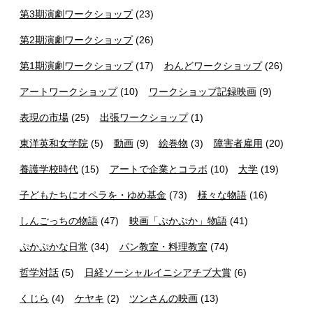
第3期演劇ワークショップ
(23)
第2期演劇ワークショップ
(26)
第1期演劇ワークショップ
(17)
わんどワークショップ
(26)
アートワークショップ
(10)
ワークショップ記録映画
(9)
表現の市場
(25)
出張ワークショップ
(1)
東洋英和女学院
(5)
動画
(9)
絵巻物
(3)
障害者雇用
(20)
養護学校時代
(15)
アートで企業とコラボ
(10)
大学
(19)
子どもたちにオペラを・ゆめ基金
(73)
様々な物語
(16)
しんごっちの物語
(47)
映画「ぷかぷか」物語
(41)
ぷかぷかな日常
(34)
パン教室・料理教室
(74)
哲学対話
(5)
日経ソーシャルイニシアチブ大賞
(6)
くじら
(4)
ケヤキ
(2)
ツンさんの映画
(13)