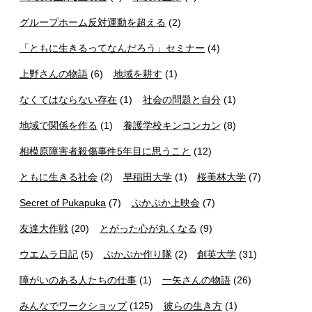
グループホーム反対運動を超える
(2)
「ともに生きるってなんだろう」セミナー
(4)
上野さんの物語
(6)
地域を耕す
(1)
なくてはならない存在
(1)
社会の問題と自分
(1)
地域で関係を作る
(1)
養護学校キンコンカン
(8)
相模原障害者殺傷事件5年目に思うこと
(12)
ともに生きる社会
(2)
早稲田大学
(1)
桜美林大学
(7)
Secret of Pukapuka
(7)
ぷかぷか上映会
(7)
友達大作戦
(20)
とがった心が丸くなる
(9)
ウエムラ日記
(5)
ぷかぷか作り隊
(2)
創英大学
(31)
障がいのある人たちの仕事
(1)
一矢さんの物語
(26)
みんなでワークショップ
(125)
彼らの生き方
(1)