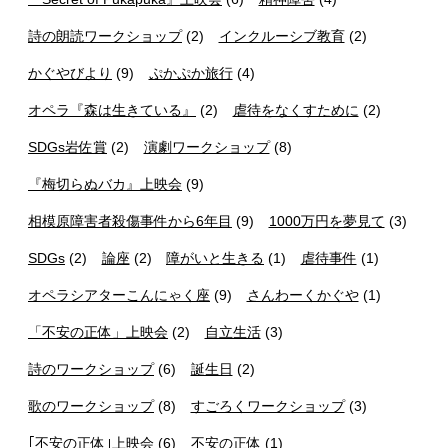
詩の朗読ワークショップ
(2)
インクルーシブ教育
(2)
かぐやびより
(9)
ぷかぷか旅行
(4)
オペラ『森は生きている』
(2)
虐待をなくすために
(2)
SDGs岩佐賞
(2)
演劇ワークショップ
(8)
『梅切らぬバカ』上映会
(9)
相模原障害者殺傷事件から6年目
(9)
1000万円を夢見て
(3)
SDGs
(2)
論座
(2)
障がいと生きる
(1)
虐待事件
(1)
オペラシアターこんにゃく座
(9)
さんわーくかぐや
(1)
「不安の正体」上映会
(2)
自立生活
(3)
詩のワークショップ
(6)
誕生日
(2)
歌のワークショップ
(8)
すごろくワークショップ
(3)
｢不安の正体｣上映会
(6)
不安の正体
(1)