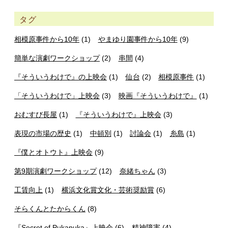
タグ
相模原事件から10年
(1)
やまゆり園事件から10年
(9)
簡単な演劇ワークショップ
(2)
串間
(4)
『そういうわけで』の上映会
(1)
仙台
(2)
相模原事件
(1)
「そういうわけで」上映会
(3)
映画『そういうわけで』
(1)
おむすび長屋
(1)
『そういうわけで』上映会
(3)
表現の市場の歴史
(1)
中頓別
(1)
討論会
(1)
糸島
(1)
『僕とオトウト』上映会
(9)
第9期演劇ワークショップ
(12)
奈緒ちゃん
(3)
工賃向上
(1)
横浜文化賞文化・芸術奨励賞
(6)
そらくんとたからくん
(8)
『Secret of Pukapuka』上映会
(6)
精神障害
(4)