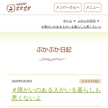
メンバー
さんへ
メニュー
ホーム
ぷかぷか日記
ぷかぷかとは？
ベーカリー
＃障がいのある人がいる暮らしも悪くないよ
ぷかぷか
ぷかぷか日記
おひさまの
おかし工房
台所
にじいろ
おひるごはん
アート屋
2020年5月20日
タカサキ日記
お休み中
わんど
＃障がいのある人がいる暮らしも
悪くないよ
でんぱた
ぷかぷかさんと