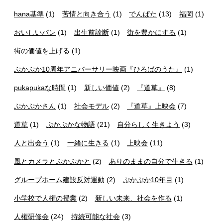
hana基準
(1)
苦情と向き合う
(1)
でんぱた
(13)
福岡
(1)
おいしいパン
(1)
出生前診断
(1)
街を豊かにする
(1)
街の価値を上げる
(1)
ぷかぷか10周年アニバーサリー映画『ひろばのうた』
(1)
pukapukaな時間
(1)
新しい価値
(2)
『道草』
(8)
ぷかぷかさん
(1)
社会モデル
(2)
『道草』上映会
(7)
道草
(1)
ぷかぷかな物語
(21)
自分らしく生きよう
(3)
人と出会う
(1)
一緒に生きる
(1)
上映会
(11)
風とカメラとぷかぷかと
(2)
ありのままの自分で生きる
(1)
グループホーム建設反対運動
(2)
ぷかぷか10年目
(1)
小学校で人権の授業
(2)
新しい未来、社会を作る
(1)
人権研修会
(24)
持続可能な社会
(3)