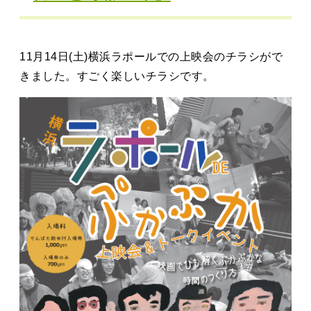
タカサキと
11月14日(土)横浜ラポールでの上映会のチラシがで
お知らせ
ぷかぷか日記
きました。すごく楽しいチラシです。
アクセス
採用情報
お問い合わせ