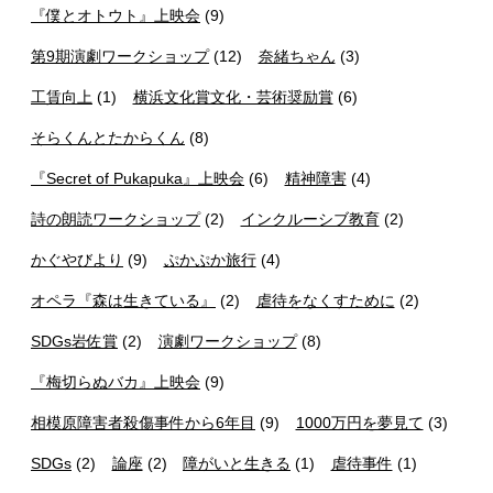
『僕とオトウト』上映会
(9)
第9期演劇ワークショップ
(12)
奈緒ちゃん
(3)
工賃向上
(1)
横浜文化賞文化・芸術奨励賞
(6)
そらくんとたからくん
(8)
『Secret of Pukapuka』上映会
(6)
精神障害
(4)
詩の朗読ワークショップ
(2)
インクルーシブ教育
(2)
かぐやびより
(9)
ぷかぷか旅行
(4)
オペラ『森は生きている』
(2)
虐待をなくすために
(2)
SDGs岩佐賞
(2)
演劇ワークショップ
(8)
『梅切らぬバカ』上映会
(9)
相模原障害者殺傷事件から6年目
(9)
1000万円を夢見て
(3)
SDGs
(2)
論座
(2)
障がいと生きる
(1)
虐待事件
(1)