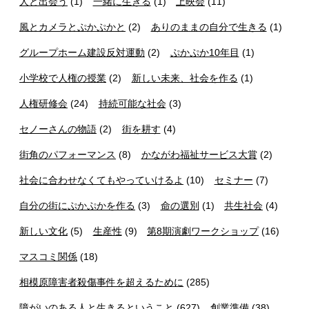
人と出会う
(1)
一緒に生きる
(1)
上映会
(11)
風とカメラとぷかぷかと
(2)
ありのままの自分で生きる
(1)
グループホーム建設反対運動
(2)
ぷかぷか10年目
(1)
小学校で人権の授業
(2)
新しい未来、社会を作る
(1)
人権研修会
(24)
持続可能な社会
(3)
セノーさんの物語
(2)
街を耕す
(4)
街角のパフォーマンス
(8)
かながわ福祉サービス大賞
(2)
社会に合わせなくてもやっていけるよ
(10)
セミナー
(7)
自分の街にぷかぷかを作る
(3)
命の選別
(1)
共生社会
(4)
新しい文化
(5)
生産性
(9)
第8期演劇ワークショップ
(16)
マスコミ関係
(18)
相模原障害者殺傷事件を超えるために
(285)
障がいのある人と生きるということ
(627)
創業準備
(38)