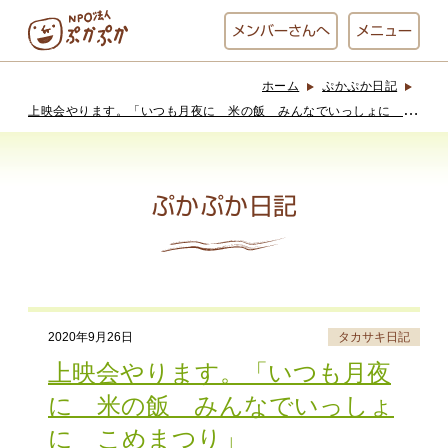
メンバー
さんへ
メニュー
ホーム
ぷかぷか日記
ぷかぷかとは？
ベーカリー
上
映会やります。「いつも月夜に 米の飯 みんなでいっしょに こめまつり」
ぷかぷか
ぷかぷか日記
おひさまの
おかし工房
台所
にじいろ
おひるごはん
アート屋
2020年9月26日
タカサキ日記
お休み中
わんど
上映会やります。「いつも月夜
に 米の飯 みんなでいっしょ
に こめまつり」
でんぱた
ぷかぷかさんと