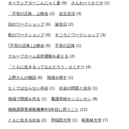
オペラシアターこんにゃく座
(9)
さんわーくかぐや
(1)
「不安の正体」上映会
(2)
自立生活
(3)
詩のワークショップ
(6)
誕生日
(2)
歌のワークショップ
(8)
すごろくワークショップ
(3)
｢不安の正体｣上映会
(6)
不安の正体
(1)
グループホーム反対運動を超える
(2)
「ともに生きるってなんだろう」セミナー
(4)
上野さんの物語
(6)
地域を耕す
(1)
なくてはならない存在
(1)
社会の問題と自分
(1)
地域で関係を作る
(1)
養護学校キンコンカン
(8)
相模原障害者殺傷事件5年目に思うこと
(12)
ともに生きる社会
(2)
早稲田大学
(1)
桜美林大学
(7)