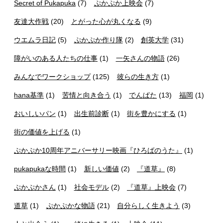
Secret of Pukapuka
(7)
ぷかぷか上映会
(7)
友達大作戦
(20)
とがった心が丸くなる
(9)
ウエムラ日記
(5)
ぷかぷか作り隊
(2)
創英大学
(31)
障がいのある人たちの仕事
(1)
一矢さんの物語
(26)
みんなでワークショップ
(125)
彼らの生き方
(1)
hana基準
(1)
苦情と向き合う
(1)
でんぱた
(13)
福岡
(1)
おいしいパン
(1)
出生前診断
(1)
街を豊かにする
(1)
街の価値を上げる
(1)
ぷかぷか10周年アニバーサリー映画『ひろばのうた』
(1)
pukapukaな時間
(1)
新しい価値
(2)
『道草』
(8)
ぷかぷかさん
(1)
社会モデル
(2)
『道草』上映会
(7)
道草
(1)
ぷかぷかな物語
(21)
自分らしく生きよう
(3)