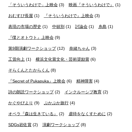
「そういうわけで」上映会
(3)
映画『そういうわけで』
(1)
おむすび長屋
(1)
『そういうわけで』上映会
(3)
表現の市場の歴史
(1)
中頓別
(1)
討論会
(1)
糸島
(1)
『僕とオトウト』上映会
(9)
第9期演劇ワークショップ
(12)
奈緒ちゃん
(3)
工賃向上
(1)
横浜文化賞文化・芸術奨励賞
(6)
そらくんとたからくん
(8)
『Secret of Pukapuka』上映会
(6)
精神障害
(4)
詩の朗読ワークショップ
(2)
インクルーシブ教育
(2)
かぐやびより
(9)
ぷかぷか旅行
(4)
オペラ『森は生きている』
(2)
虐待をなくすために
(2)
SDGs岩佐賞
(2)
演劇ワークショップ
(8)