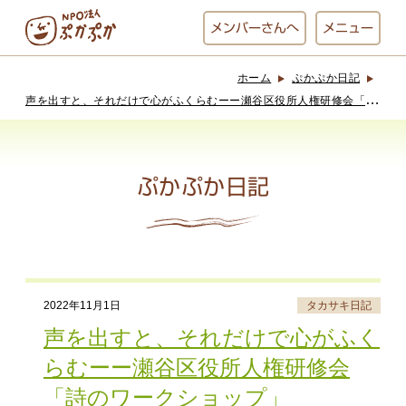
メンバー
さんへ
メニュー
ホーム
ぷかぷか日記
ぷかぷかとは？
ベーカリー
声
を出すと、それだけで心がふくらむーー瀬谷区役所人権研修会「詩のワークショップ」
ぷかぷか
ぷかぷか日記
おひさまの
おかし工房
台所
にじいろ
おひるごはん
アート屋
2022年11月1日
タカサキ日記
お休み中
わんど
声を出すと、それだけで心がふく
らむーー瀬谷区役所人権研修会
「詩のワークショップ」
でんぱた
ぷかぷかさんと