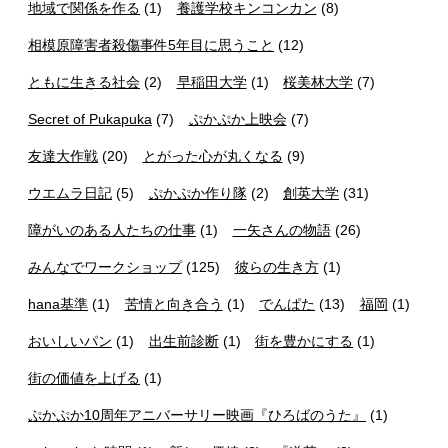
地域で関係を作る
(1)
養護学校キンコンカン
(8)
相模原障害者殺傷事件5年目に思うこと
(12)
ともに生きる社会
(2)
早稲田大学
(1)
桜美林大学
(7)
Secret of Pukapuka
(7)
ぷかぷか上映会
(7)
友達大作戦
(20)
とがった心が丸くなる
(9)
ウエムラ日記
(5)
ぷかぷか作り隊
(2)
創英大学
(31)
障がいのある人たちの仕事
(1)
一矢さんの物語
(26)
みんなでワークショップ
(125)
彼らの生き方
(1)
hana基準
(1)
苦情と向き合う
(1)
でんぱた
(13)
福岡
(1)
おいしいパン
(1)
出生前診断
(1)
街を豊かにする
(1)
街の価値を上げる
(1)
ぷかぷか10周年アニバーサリー映画『ひろばのうた』
(1)