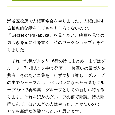
タカサキと
瀬谷区役所で人権研修会をやりました。人権に関す
お知らせ
ぷかぷか日記
る抽象的な話をしてもおもしろくないので、
『Secret of Pukapuka』を見たあと、映画を見ての
アクセス
採用情報
気づきを元に詩を書く「詩のワークショップ」をや
りました。
お問い合わせ
それぞれ気づきを5，6行の詩にまとめ、まずはグ
ループ（7〜8人）の中で発表し、お互いの気づきを
共有。そのあと言葉を一行ずつ切り離し、グループ
の中でシャッフルし、バラバラになった言葉をグル
ープの中で再編集、グループとしての新しい詩を作
ります。それをほかのグループの前で朗読。詩の朗
読なんて、ほとんどの人はやったことがないので、
とても新鮮な体験だったかと思います。