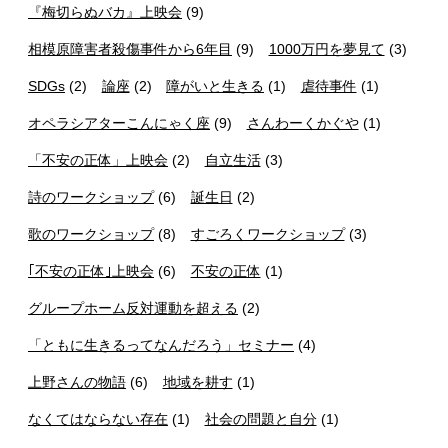
『梅切らぬバカ』上映会
(9)
相模原障害者殺傷事件から6年目
(9)
1000万円を夢見て
(3)
SDGs
(2)
論座
(2)
障がいと生きる
(1)
虐待事件
(1)
オペラシアターこんにゃく座
(9)
さんわーくかぐや
(1)
「不安の正体」上映会
(2)
自立生活
(3)
詩のワークショップ
(6)
誕生日
(2)
歌のワークショップ
(8)
すごろくワークショップ
(3)
｢不安の正体｣上映会
(6)
不安の正体
(1)
グループホーム反対運動を超える
(2)
「ともに生きるってなんだろう」セミナー
(4)
上野さんの物語
(6)
地域を耕す
(1)
なくてはならない存在
(1)
社会の問題と自分
(1)