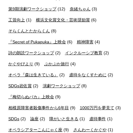
第9期演劇ワークショップ
(12)
奈緒ちゃん
(3)
工賃向上
(1)
横浜文化賞文化・芸術奨励賞
(6)
そらくんとたからくん
(8)
『Secret of Pukapuka』上映会
(6)
精神障害
(4)
詩の朗読ワークショップ
(2)
インクルーシブ教育
(2)
かぐやびより
(9)
ぷかぷか旅行
(4)
オペラ『森は生きている』
(2)
虐待をなくすために
(2)
SDGs岩佐賞
(2)
演劇ワークショップ
(8)
『梅切らぬバカ』上映会
(9)
相模原障害者殺傷事件から6年目
(9)
1000万円を夢見て
(3)
SDGs
(2)
論座
(2)
障がいと生きる
(1)
虐待事件
(1)
オペラシアターこんにゃく座
(9)
さんわーくかぐや
(1)