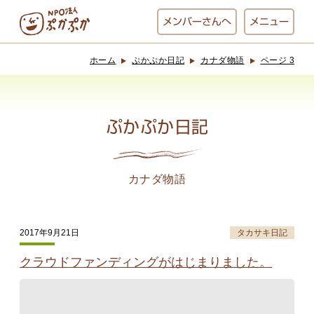
メンバー
さんへ
メニュー
ホーム
ぷかぷか日記
カナダ物語
ページ 3
ぷかぷかとは？
ベーカリー
ぷかぷか
ぷかぷか日記
おひさまの
おかし工房
台所
にじいろ
カナダ物語
おひるごはん
アート屋
2017年9月21日
タカサキ日記
お休み中
わんど
クラウドファンディングがはじまりました。
でんぱた
ぷかぷかさんと