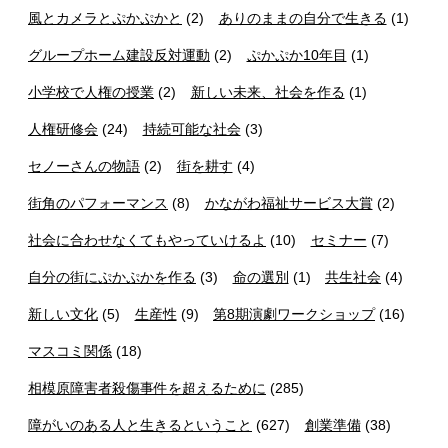
風とカメラとぷかぷかと
(2)
ありのままの自分で生きる
(1)
グループホーム建設反対運動
(2)
ぷかぷか10年目
(1)
小学校で人権の授業
(2)
新しい未来、社会を作る
(1)
人権研修会
(24)
持続可能な社会
(3)
セノーさんの物語
(2)
街を耕す
(4)
街角のパフォーマンス
(8)
かながわ福祉サービス大賞
(2)
社会に合わせなくてもやっていけるよ
(10)
セミナー
(7)
自分の街にぷかぷかを作る
(3)
命の選別
(1)
共生社会
(4)
新しい文化
(5)
生産性
(9)
第8期演劇ワークショップ
(16)
マスコミ関係
(18)
相模原障害者殺傷事件を超えるために
(285)
障がいのある人と生きるということ
(627)
創業準備
(38)