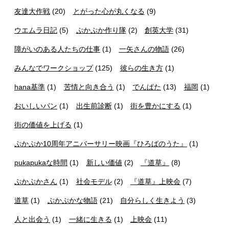
友達大作戦
(20)
とがった心が丸くなる
(9)
ウエムラ日記
(5)
ぷかぷか作り隊
(2)
創英大学
(31)
障がいのある人たちの仕事
(1)
一矢さんの物語
(26)
みんなでワークショップ
(125)
彼らの生き方
(1)
hana基準
(1)
苦情と向き合う
(1)
でんぱた
(13)
福岡
(1)
おいしいパン
(1)
出生前診断
(1)
街を豊かにする
(1)
街の価値を上げる
(1)
ぷかぷか10周年アニバーサリー映画『ひろばのうた』
(1)
pukapukaな時間
(1)
新しい価値
(2)
『道草』
(8)
ぷかぷかさん
(1)
社会モデル
(2)
『道草』上映会
(7)
道草
(1)
ぷかぷかな物語
(21)
自分らしく生きよう
(3)
人と出会う
(1)
一緒に生きる
(1)
上映会
(11)