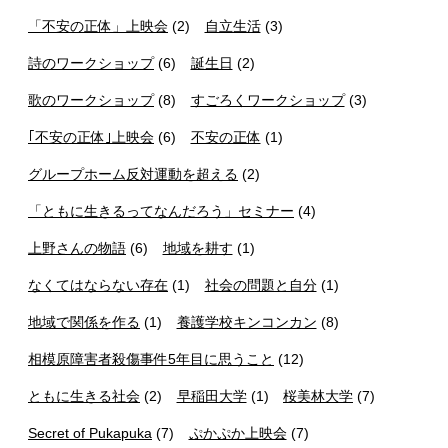
「不安の正体」上映会
(2)
自立生活
(3)
詩のワークショップ
(6)
誕生日
(2)
歌のワークショップ
(8)
すごろくワークショップ
(3)
｢不安の正体｣上映会
(6)
不安の正体
(1)
グループホーム反対運動を超える
(2)
「ともに生きるってなんだろう」セミナー
(4)
上野さんの物語
(6)
地域を耕す
(1)
なくてはならない存在
(1)
社会の問題と自分
(1)
地域で関係を作る
(1)
養護学校キンコンカン
(8)
相模原障害者殺傷事件5年目に思うこと
(12)
ともに生きる社会
(2)
早稲田大学
(1)
桜美林大学
(7)
Secret of Pukapuka
(7)
ぷかぷか上映会
(7)