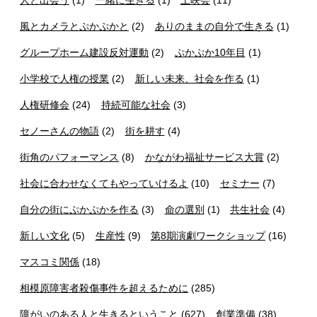
人と出会う
(1)
一緒に生きる
(1)
上映会
(11)
風とカメラとぷかぷかと
(2)
ありのままの自分で生きる
(1)
グループホーム建設反対運動
(2)
ぷかぷか10年目
(1)
小学校で人権の授業
(2)
新しい未来、社会を作る
(1)
人権研修会
(24)
持続可能な社会
(3)
セノーさんの物語
(2)
街を耕す
(4)
街角のパフォーマンス
(8)
かながわ福祉サービス大賞
(2)
社会に合わせなくてもやっていけるよ
(10)
セミナー
(7)
自分の街にぷかぷかを作る
(3)
命の選別
(1)
共生社会
(4)
新しい文化
(5)
生産性
(9)
第8期演劇ワークショップ
(16)
マスコミ関係
(18)
相模原障害者殺傷事件を超えるために
(285)
障がいのある人と生きるということ
(627)
創業準備
(38)