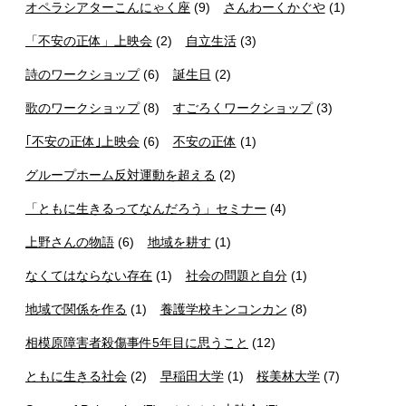
オペラシアターこんにゃく座
(9)
さんわーくかぐや
(1)
「不安の正体」上映会
(2)
自立生活
(3)
詩のワークショップ
(6)
誕生日
(2)
歌のワークショップ
(8)
すごろくワークショップ
(3)
｢不安の正体｣上映会
(6)
不安の正体
(1)
グループホーム反対運動を超える
(2)
「ともに生きるってなんだろう」セミナー
(4)
上野さんの物語
(6)
地域を耕す
(1)
なくてはならない存在
(1)
社会の問題と自分
(1)
地域で関係を作る
(1)
養護学校キンコンカン
(8)
相模原障害者殺傷事件5年目に思うこと
(12)
ともに生きる社会
(2)
早稲田大学
(1)
桜美林大学
(7)