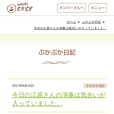
メンバー
さんへ
メニュー
ホーム
ぷかぷか日記
ぷかぷかとは？
ベーカリー
今日の江原さんの演奏は気合いが入っていました。
ぷかぷか
ぷかぷか日記
おひさまの
おかし工房
台所
にじいろ
おひるごはん
アート屋
2017年9月14日
タカサキ日記
お休み中
わんど
今日の江原さんの演奏は気合いが
入っていました。
でんぱた
ぷかぷかさんと