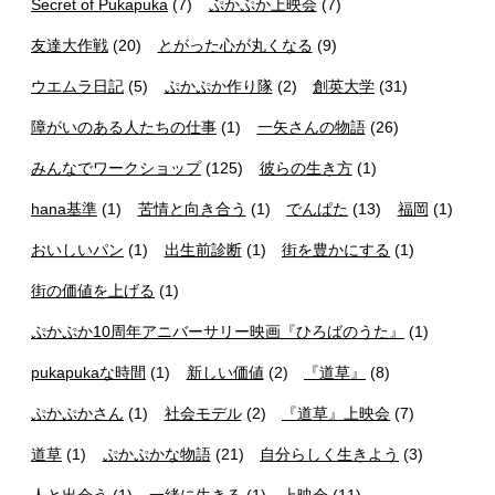
Secret of Pukapuka
(7)
ぷかぷか上映会
(7)
友達大作戦
(20)
とがった心が丸くなる
(9)
ウエムラ日記
(5)
ぷかぷか作り隊
(2)
創英大学
(31)
障がいのある人たちの仕事
(1)
一矢さんの物語
(26)
みんなでワークショップ
(125)
彼らの生き方
(1)
hana基準
(1)
苦情と向き合う
(1)
でんぱた
(13)
福岡
(1)
おいしいパン
(1)
出生前診断
(1)
街を豊かにする
(1)
街の価値を上げる
(1)
ぷかぷか10周年アニバーサリー映画『ひろばのうた』
(1)
pukapukaな時間
(1)
新しい価値
(2)
『道草』
(8)
ぷかぷかさん
(1)
社会モデル
(2)
『道草』上映会
(7)
道草
(1)
ぷかぷかな物語
(21)
自分らしく生きよう
(3)