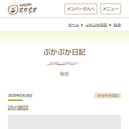
メンバー
さんへ
メニュー
ホーム
ぷかぷか日記
仙台
ぷかぷかとは？
ベーカリー
ぷかぷか
ぷかぷか日記
おひさまの
おかし工房
台所
にじいろ
仙台
おひるごはん
アート屋
2025年5月16日
タカサキ日記
お休み中
わんど
詩の朗読
でんぱた
ぷかぷかさんと