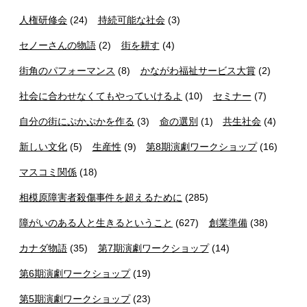
人権研修会
(24)
持続可能な社会
(3)
セノーさんの物語
(2)
街を耕す
(4)
街角のパフォーマンス
(8)
かながわ福祉サービス大賞
(2)
社会に合わせなくてもやっていけるよ
(10)
セミナー
(7)
自分の街にぷかぷかを作る
(3)
命の選別
(1)
共生社会
(4)
新しい文化
(5)
生産性
(9)
第8期演劇ワークショップ
(16)
マスコミ関係
(18)
相模原障害者殺傷事件を超えるために
(285)
障がいのある人と生きるということ
(627)
創業準備
(38)
カナダ物語
(35)
第7期演劇ワークショップ
(14)
第6期演劇ワークショップ
(19)
第5期演劇ワークショップ
(23)