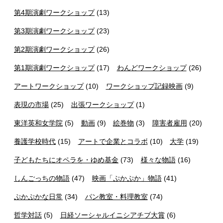
第4期演劇ワークショップ
(13)
第3期演劇ワークショップ
(23)
第2期演劇ワークショップ
(26)
第1期演劇ワークショップ
(17)
わんどワークショップ
(26)
アートワークショップ
(10)
ワークショップ記録映画
(9)
表現の市場
(25)
出張ワークショップ
(1)
東洋英和女学院
(5)
動画
(9)
絵巻物
(3)
障害者雇用
(20)
養護学校時代
(15)
アートで企業とコラボ
(10)
大学
(19)
子どもたちにオペラを・ゆめ基金
(73)
様々な物語
(16)
しんごっちの物語
(47)
映画「ぷかぷか」物語
(41)
ぷかぷかな日常
(34)
パン教室・料理教室
(74)
哲学対話
(5)
日経ソーシャルイニシアチブ大賞
(6)