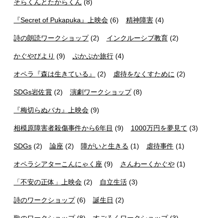
そらくんとたからくん
(8)
『Secret of Pukapuka』上映会
(6)
精神障害
(4)
詩の朗読ワークショップ
(2)
インクルーシブ教育
(2)
かぐやびより
(9)
ぷかぷか旅行
(4)
オペラ『森は生きている』
(2)
虐待をなくすために
(2)
SDGs岩佐賞
(2)
演劇ワークショップ
(8)
『梅切らぬバカ』上映会
(9)
相模原障害者殺傷事件から6年目
(9)
1000万円を夢見て
(3)
SDGs
(2)
論座
(2)
障がいと生きる
(1)
虐待事件
(1)
オペラシアターこんにゃく座
(9)
さんわーくかぐや
(1)
「不安の正体」上映会
(2)
自立生活
(3)
詩のワークショップ
(6)
誕生日
(2)
歌のワークショップ
(8)
すごろくワークショップ
(3)