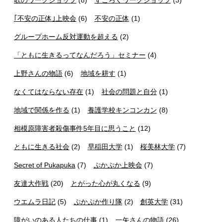
｢不安の正体｣上映会
(6)
不安の正体
(1)
グループホーム反対運動を超える
(2)
「ともに生きるってなんだろう」セミナー
(4)
上野さんの物語
(6)
地域を耕す
(1)
なくてはならない存在
(1)
社会の問題と自分
(1)
地域で関係を作る
(1)
養護学校キンコンカン
(8)
相模原障害者殺傷事件5年目に思うこと
(12)
ともに生きる社会
(2)
早稲田大学
(1)
桜美林大学
(7)
Secret of Pukapuka
(7)
ぷかぷか上映会
(7)
友達大作戦
(20)
とがった心が丸くなる
(9)
ウエムラ日記
(5)
ぷかぷか作り隊
(2)
創英大学
(31)
障がいのある人たちの仕事
(1)
一矢さんの物語
(26)