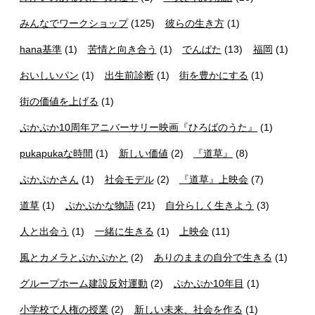
みんなでワークショップ
(125)
彼らの生き方
(1)
hana基準
(1)
苦情と向き合う
(1)
でんぱた
(13)
福岡
(1)
おいしいパン
(1)
出生前診断
(1)
街を豊かにする
(1)
街の価値を上げる
(1)
ぷかぷか10周年アニバーサリー映画『ひろばのうた』
(1)
pukapukaな時間
(1)
新しい価値
(2)
『道草』
(8)
ぷかぷかさん
(1)
社会モデル
(2)
『道草』上映会
(7)
道草
(1)
ぷかぷかな物語
(21)
自分らしく生きよう
(3)
人と出会う
(1)
一緒に生きる
(1)
上映会
(11)
風とカメラとぷかぷかと
(2)
ありのままの自分で生きる
(1)
グループホーム建設反対運動
(2)
ぷかぷか10年目
(1)
小学校で人権の授業
(2)
新しい未来、社会を作る
(1)