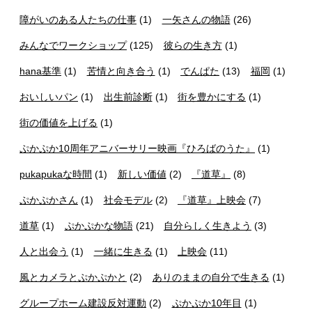
障がいのある人たちの仕事
(1)
一矢さんの物語
(26)
みんなでワークショップ
(125)
彼らの生き方
(1)
hana基準
(1)
苦情と向き合う
(1)
でんぱた
(13)
福岡
(1)
おいしいパン
(1)
出生前診断
(1)
街を豊かにする
(1)
街の価値を上げる
(1)
ぷかぷか10周年アニバーサリー映画『ひろばのうた』
(1)
pukapukaな時間
(1)
新しい価値
(2)
『道草』
(8)
ぷかぷかさん
(1)
社会モデル
(2)
『道草』上映会
(7)
道草
(1)
ぷかぷかな物語
(21)
自分らしく生きよう
(3)
人と出会う
(1)
一緒に生きる
(1)
上映会
(11)
風とカメラとぷかぷかと
(2)
ありのままの自分で生きる
(1)
グループホーム建設反対運動
(2)
ぷかぷか10年目
(1)