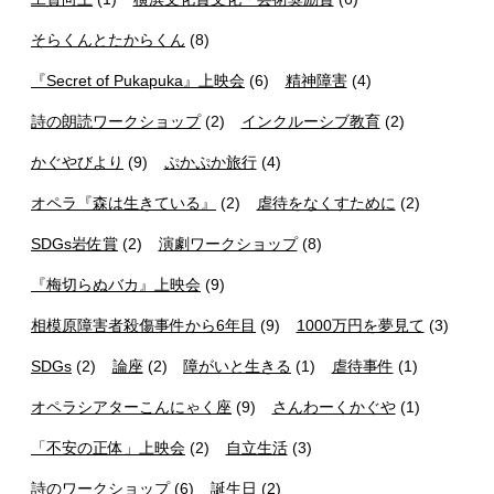
そらくんとたからくん
(8)
『Secret of Pukapuka』上映会
(6)
精神障害
(4)
詩の朗読ワークショップ
(2)
インクルーシブ教育
(2)
かぐやびより
(9)
ぷかぷか旅行
(4)
オペラ『森は生きている』
(2)
虐待をなくすために
(2)
SDGs岩佐賞
(2)
演劇ワークショップ
(8)
『梅切らぬバカ』上映会
(9)
相模原障害者殺傷事件から6年目
(9)
1000万円を夢見て
(3)
SDGs
(2)
論座
(2)
障がいと生きる
(1)
虐待事件
(1)
オペラシアターこんにゃく座
(9)
さんわーくかぐや
(1)
「不安の正体」上映会
(2)
自立生活
(3)
詩のワークショップ
(6)
誕生日
(2)