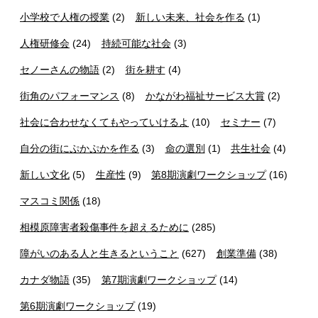
小学校で人権の授業
(2)
新しい未来、社会を作る
(1)
人権研修会
(24)
持続可能な社会
(3)
セノーさんの物語
(2)
街を耕す
(4)
街角のパフォーマンス
(8)
かながわ福祉サービス大賞
(2)
社会に合わせなくてもやっていけるよ
(10)
セミナー
(7)
自分の街にぷかぷかを作る
(3)
命の選別
(1)
共生社会
(4)
新しい文化
(5)
生産性
(9)
第8期演劇ワークショップ
(16)
マスコミ関係
(18)
相模原障害者殺傷事件を超えるために
(285)
障がいのある人と生きるということ
(627)
創業準備
(38)
カナダ物語
(35)
第7期演劇ワークショップ
(14)
第6期演劇ワークショップ
(19)