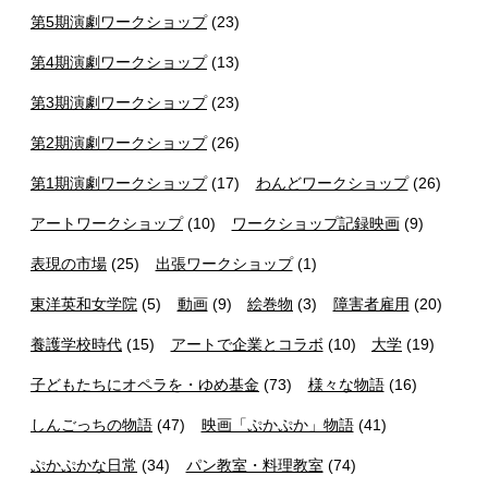
第5期演劇ワークショップ
(23)
第4期演劇ワークショップ
(13)
第3期演劇ワークショップ
(23)
第2期演劇ワークショップ
(26)
第1期演劇ワークショップ
(17)
わんどワークショップ
(26)
アートワークショップ
(10)
ワークショップ記録映画
(9)
表現の市場
(25)
出張ワークショップ
(1)
東洋英和女学院
(5)
動画
(9)
絵巻物
(3)
障害者雇用
(20)
養護学校時代
(15)
アートで企業とコラボ
(10)
大学
(19)
子どもたちにオペラを・ゆめ基金
(73)
様々な物語
(16)
しんごっちの物語
(47)
映画「ぷかぷか」物語
(41)
ぷかぷかな日常
(34)
パン教室・料理教室
(74)