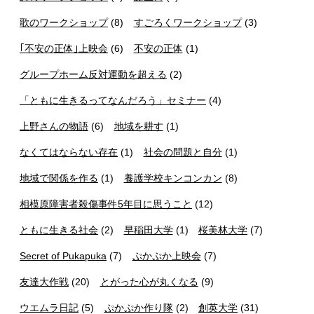
歌のワークショップ
(8)
すごろくワークショップ
(3)
｢不安の正体｣上映会
(6)
不安の正体
(1)
グループホーム反対運動を超える
(2)
「ともに生きるってなんだろう」セミナー
(4)
上野さんの物語
(6)
地域を耕す
(1)
なくてはならない存在
(1)
社会の問題と自分
(1)
地域で関係を作る
(1)
養護学校キンコンカン
(8)
相模原障害者殺傷事件5年目に思うこと
(12)
ともに生きる社会
(2)
早稲田大学
(1)
桜美林大学
(7)
Secret of Pukapuka
(7)
ぷかぷか上映会
(7)
友達大作戦
(20)
とがった心が丸くなる
(9)
ウエムラ日記
(5)
ぷかぷか作り隊
(2)
創英大学
(31)