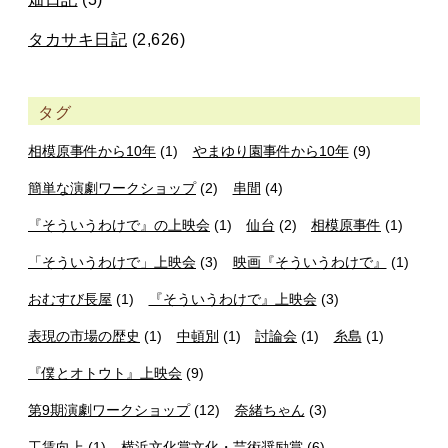
タカサキ日記
(2,626)
タグ
相模原事件から10年
(1)
やまゆり園事件から10年
(9)
簡単な演劇ワークショップ
(2)
串間
(4)
『そういうわけで』の上映会
(1)
仙台
(2)
相模原事件
(1)
「そういうわけで」上映会
(3)
映画『そういうわけで』
(1)
おむすび長屋
(1)
『そういうわけで』上映会
(3)
表現の市場の歴史
(1)
中頓別
(1)
討論会
(1)
糸島
(1)
『僕とオトウト』上映会
(9)
第9期演劇ワークショップ
(12)
奈緒ちゃん
(3)
工賃向上
(1)
横浜文化賞文化・芸術奨励賞
(6)