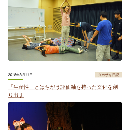
タカサキと
お知らせ
ぷかぷか日記
アクセス
採用情報
お問い合わせ
2018年8月11日
タカサキ日記
「生産性」とはちがう評価軸を持った文化を創
り出す