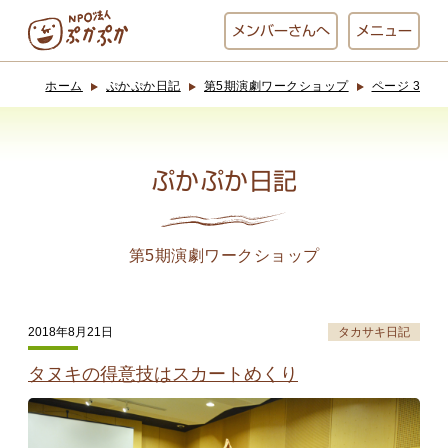
メンバー
さんへ
メニュー
ホーム
ぷかぷか日記
第5期演劇ワークショップ
ページ 3
ぷかぷかとは？
ベーカリー
ぷかぷか
ぷかぷか日記
おひさまの
おかし工房
台所
にじいろ
第5期演劇ワークショップ
おひるごはん
アート屋
2018年8月21日
タカサキ日記
お休み中
わんど
タヌキの得意技はスカートめくり
でんぱた
ぷかぷかさんと