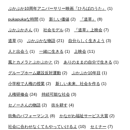
ぷかぷか10周年アニバーサリー映画『ひろばのうた』
(1)
pukapukaな時間
(1)
新しい価値
(2)
『道草』
(8)
ぷかぷかさん
(1)
社会モデル
(2)
『道草』上映会
(7)
道草
(1)
ぷかぷかな物語
(21)
自分らしく生きよう
(3)
人と出会う
(1)
一緒に生きる
(1)
上映会
(11)
風とカメラとぷかぷかと
(2)
ありのままの自分で生きる
(1)
グループホーム建設反対運動
(2)
ぷかぷか10年目
(1)
小学校で人権の授業
(2)
新しい未来、社会を作る
(1)
人権研修会
(24)
持続可能な社会
(3)
セノーさんの物語
(2)
街を耕す
(4)
街角のパフォーマンス
(8)
かながわ福祉サービス大賞
(2)
社会に合わせなくてもやっていけるよ
(10)
セミナー
(7)