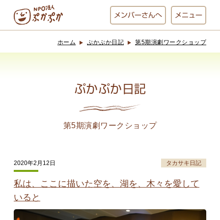
メンバー
さんへ
メニュー
ホーム
ぷかぷか日記
第5期演劇ワークショップ
ぷかぷかとは？
ベーカリー
ぷかぷか
ぷかぷか日記
おひさまの
おかし工房
台所
にじいろ
第5期演劇ワークショップ
おひるごはん
アート屋
2020年2月12日
タカサキ日記
お休み中
わんど
私は、ここに描いた空を、湖を、木々を愛して
いると
でんぱた
ぷかぷかさんと