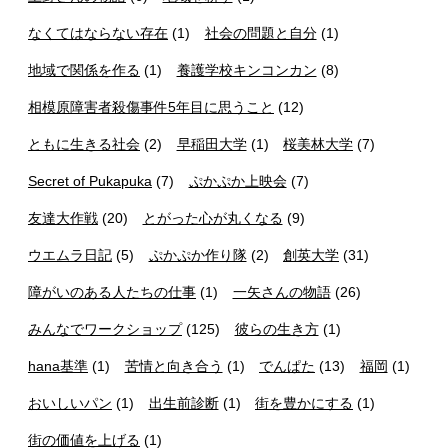
なくてはならない存在
(1)
社会の問題と自分
(1)
地域で関係を作る
(1)
養護学校キンコンカン
(8)
相模原障害者殺傷事件5年目に思うこと
(12)
ともに生きる社会
(2)
早稲田大学
(1)
桜美林大学
(7)
Secret of Pukapuka
(7)
ぷかぷか上映会
(7)
友達大作戦
(20)
とがった心が丸くなる
(9)
ウエムラ日記
(5)
ぷかぷか作り隊
(2)
創英大学
(31)
障がいのある人たちの仕事
(1)
一矢さんの物語
(26)
みんなでワークショップ
(125)
彼らの生き方
(1)
hana基準
(1)
苦情と向き合う
(1)
でんぱた
(13)
福岡
(1)
おいしいパン
(1)
出生前診断
(1)
街を豊かにする
(1)
街の価値を上げる
(1)