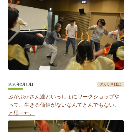
タカサキと
お知らせ
ぷかぷか日記
アクセス
採用情報
お問い合わせ
2020年2月10日
タカサキ日記
ぷかぷかさん達といっしょにワークショップや
って、生きる価値がないなんてとんでもない、
と思った。