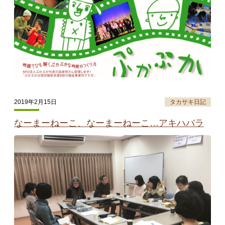
2019年2月15日
タカサキ日記
なーまーねーこ、なーまーねーこ…アキハバラ