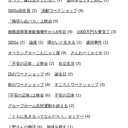
SDGs岩佐賞
(2)
演劇ワークショップ
(8)
『梅切らぬバカ』上映会
(9)
相模原障害者殺傷事件から6年目
(9)
1000万円を夢見て
(3)
SDGs
(2)
論座
(2)
障がいと生きる
(1)
虐待事件
(1)
オペラシアターこんにゃく座
(9)
さんわーくかぐや
(1)
「不安の正体」上映会
(2)
自立生活
(3)
詩のワークショップ
(6)
誕生日
(2)
歌のワークショップ
(8)
すごろくワークショップ
(3)
｢不安の正体｣上映会
(6)
不安の正体
(1)
グループホーム反対運動を超える
(2)
「ともに生きるってなんだろう」セミナー
(4)
上野さんの物語
(6)
地域を耕す
(1)