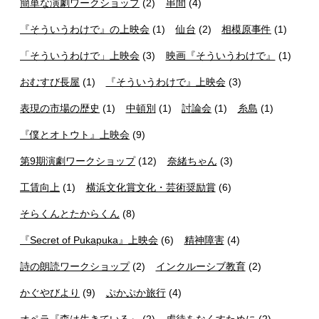
簡単な演劇ワークショップ
(2)
串間
(4)
『そういうわけで』の上映会
(1)
仙台
(2)
相模原事件
(1)
「そういうわけで」上映会
(3)
映画『そういうわけで』
(1)
おむすび長屋
(1)
『そういうわけで』上映会
(3)
表現の市場の歴史
(1)
中頓別
(1)
討論会
(1)
糸島
(1)
『僕とオトウト』上映会
(9)
第9期演劇ワークショップ
(12)
奈緒ちゃん
(3)
工賃向上
(1)
横浜文化賞文化・芸術奨励賞
(6)
そらくんとたからくん
(8)
『Secret of Pukapuka』上映会
(6)
精神障害
(4)
詩の朗読ワークショップ
(2)
インクルーシブ教育
(2)
かぐやびより
(9)
ぷかぷか旅行
(4)
オペラ『森は生きている』
(2)
虐待をなくすために
(2)