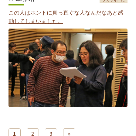
この人はホントに真っ直ぐな人なんだなあと感
動してしまいました。
1
2
3
»