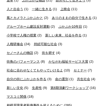
道草
(1)
ぷかぷかな物語
(21)
自分らしく生きよう
(3)
人と出会う
(1)
一緒に生きる
(1)
上映会
(11)
風とカメラとぷかぷかと
(2)
ありのままの自分で生きる
(1)
グループホーム建設反対運動
(2)
ぷかぷか10年目
(1)
小学校で人権の授業
(2)
新しい未来、社会を作る
(1)
人権研修会
(24)
持続可能な社会
(3)
セノーさんの物語
(2)
街を耕す
(4)
街角のパフォーマンス
(8)
かながわ福祉サービス大賞
(2)
社会に合わせなくてもやっていけるよ
(10)
セミナー
(7)
自分の街にぷかぷかを作る
(3)
命の選別
(1)
共生社会
(4)
新しい文化
(5)
生産性
(9)
第8期演劇ワークショップ
(16)
マスコミ関係
(18)
相模原障害者殺傷事件を超えるために
(285)