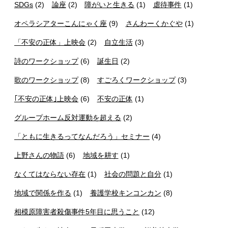
SDGs
(2)
論座
(2)
障がいと生きる
(1)
虐待事件
(1)
オペラシアターこんにゃく座
(9)
さんわーくかぐや
(1)
「不安の正体」上映会
(2)
自立生活
(3)
詩のワークショップ
(6)
誕生日
(2)
歌のワークショップ
(8)
すごろくワークショップ
(3)
｢不安の正体｣上映会
(6)
不安の正体
(1)
グループホーム反対運動を超える
(2)
「ともに生きるってなんだろう」セミナー
(4)
上野さんの物語
(6)
地域を耕す
(1)
なくてはならない存在
(1)
社会の問題と自分
(1)
地域で関係を作る
(1)
養護学校キンコンカン
(8)
相模原障害者殺傷事件5年目に思うこと
(12)