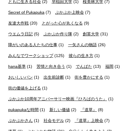
ともに生きる社会
(2)
早稲田大学
(1)
桜美林大学
(7)
Secret of Pukapuka
(7)
ぷかぷか上映会
(7)
友達大作戦
(20)
とがった心が丸くなる
(9)
ウエムラ日記
(5)
ぷかぷか作り隊
(2)
創英大学
(31)
障がいのある人たちの仕事
(1)
一矢さんの物語
(26)
みんなでワークショップ
(125)
彼らの生き方
(1)
hana基準
(1)
苦情と向き合う
(1)
でんぱた
(13)
福岡
(1)
おいしいパン
(1)
出生前診断
(1)
街を豊かにする
(1)
街の価値を上げる
(1)
ぷかぷか10周年アニバーサリー映画『ひろばのうた』
(1)
pukapukaな時間
(1)
新しい価値
(2)
『道草』
(8)
ぷかぷかさん
(1)
社会モデル
(2)
『道草』上映会
(7)