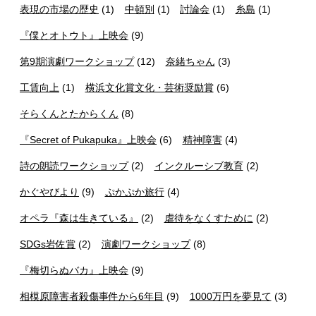
表現の市場の歴史
(1)
中頓別
(1)
討論会
(1)
糸島
(1)
『僕とオトウト』上映会
(9)
第9期演劇ワークショップ
(12)
奈緒ちゃん
(3)
工賃向上
(1)
横浜文化賞文化・芸術奨励賞
(6)
そらくんとたからくん
(8)
『Secret of Pukapuka』上映会
(6)
精神障害
(4)
詩の朗読ワークショップ
(2)
インクルーシブ教育
(2)
かぐやびより
(9)
ぷかぷか旅行
(4)
オペラ『森は生きている』
(2)
虐待をなくすために
(2)
SDGs岩佐賞
(2)
演劇ワークショップ
(8)
『梅切らぬバカ』上映会
(9)
相模原障害者殺傷事件から6年目
(9)
1000万円を夢見て
(3)