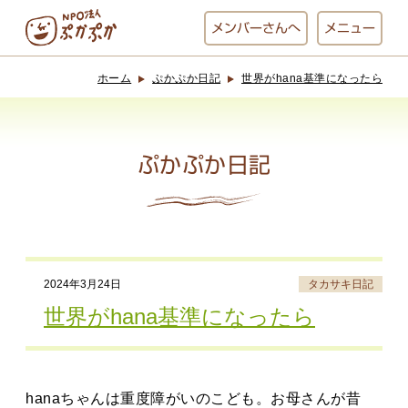
メンバー
さんへ
メニュー
ホーム
ぷかぷか日記
世界がhana基準になったら
ぷかぷかとは？
ベーカリー
ぷかぷか
ぷかぷか日記
おひさまの
おかし工房
台所
にじいろ
2024年3月24日
タカサキ日記
おひるごはん
アート屋
世界がhana基準になったら
お休み中
わんど
hanaちゃんは重度障がいのこども。お母さんが昔
でんぱた
ぷかぷかさんと