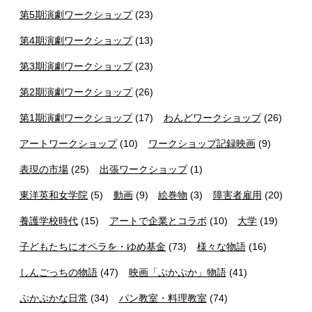
第5期演劇ワークショップ
(23)
第4期演劇ワークショップ
(13)
第3期演劇ワークショップ
(23)
第2期演劇ワークショップ
(26)
第1期演劇ワークショップ
(17)
わんどワークショップ
(26)
アートワークショップ
(10)
ワークショップ記録映画
(9)
表現の市場
(25)
出張ワークショップ
(1)
東洋英和女学院
(5)
動画
(9)
絵巻物
(3)
障害者雇用
(20)
養護学校時代
(15)
アートで企業とコラボ
(10)
大学
(19)
子どもたちにオペラを・ゆめ基金
(73)
様々な物語
(16)
しんごっちの物語
(47)
映画「ぷかぷか」物語
(41)
ぷかぷかな日常
(34)
パン教室・料理教室
(74)