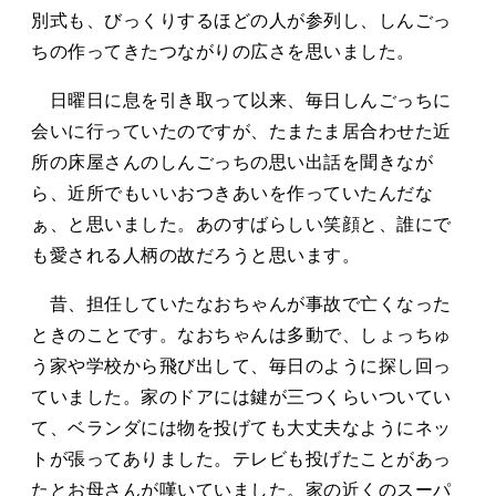
タカサキと
別式も、びっくりするほどの人が参列し、しんごっ
ちの作ってきたつながりの広さを思いました。
日曜日に息を引き取って以来、毎日しんごっちに
お知らせ
ぷかぷか日記
会いに行っていたのですが、たまたま居合わせた近
所の床屋さんのしんごっちの思い出話を聞きなが
アクセス
採用情報
ら、近所でもいいおつきあいを作っていたんだな
お問い合わせ
ぁ、と思いました。あのすばらしい笑顔と、誰にで
も愛される人柄の故だろうと思います。
昔、担任していたなおちゃんが事故で亡くなった
ときのことです。なおちゃんは多動で、しょっちゅ
う家や学校から飛び出して、毎日のように探し回っ
ていました。家のドアには鍵が三つくらいついてい
て、ベランダには物を投げても大丈夫なようにネッ
トが張ってありました。テレビも投げたことがあっ
たとお母さんが嘆いていました。家の近くのスーパ