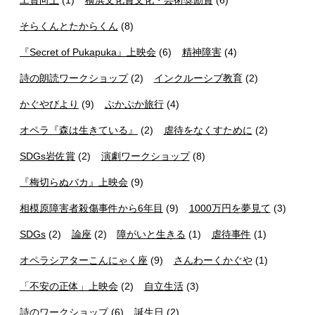
工賃向上
(1)
横浜文化賞文化・芸術奨励賞
(6)
そらくんとたからくん
(8)
『Secret of Pukapuka』上映会
(6)
精神障害
(4)
詩の朗読ワークショップ
(2)
インクルーシブ教育
(2)
かぐやびより
(9)
ぷかぷか旅行
(4)
オペラ『森は生きている』
(2)
虐待をなくすために
(2)
SDGs岩佐賞
(2)
演劇ワークショップ
(8)
『梅切らぬバカ』上映会
(9)
相模原障害者殺傷事件から6年目
(9)
1000万円を夢見て
(3)
SDGs
(2)
論座
(2)
障がいと生きる
(1)
虐待事件
(1)
オペラシアターこんにゃく座
(9)
さんわーくかぐや
(1)
「不安の正体」上映会
(2)
自立生活
(3)
詩のワークショップ
(6)
誕生日
(2)