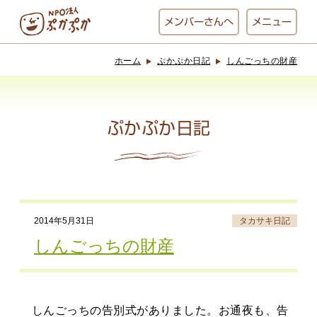
メンバー
さんへ
メニュー
ホーム
ぷかぷか日記
しんごっちの財産
ぷかぷかとは？
ベーカリー
ぷかぷか
ぷかぷか日記
おひさまの
おかし工房
台所
にじいろ
2014年5月31日
タカサキ日記
おひるごはん
アート屋
しんごっちの財産
お休み中
わんど
しんごっちの告別式がありました。お通夜も、告
でんぱた
ぷかぷかさんと