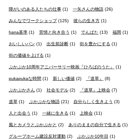
障がいのある人たちの仕事
(1)
一矢さんの物語
(26)
みんなでワークショップ
(125)
彼らの生き方
(1)
hana基準
(1)
苦情と向き合う
(1)
でんぱた
(13)
福岡
(1)
おいしいパン
(1)
出生前診断
(1)
街を豊かにする
(1)
街の価値を上げる
(1)
ぷかぷか10周年アニバーサリー映画『ひろばのうた』
(1)
pukapukaな時間
(1)
新しい価値
(2)
『道草』
(8)
ぷかぷかさん
(1)
社会モデル
(2)
『道草』上映会
(7)
道草
(1)
ぷかぷかな物語
(21)
自分らしく生きよう
(3)
人と出会う
(1)
一緒に生きる
(1)
上映会
(11)
風とカメラとぷかぷかと
(2)
ありのままの自分で生きる
(1)
グループホーム建設反対運動
(2)
ぷかぷか10年目
(1)