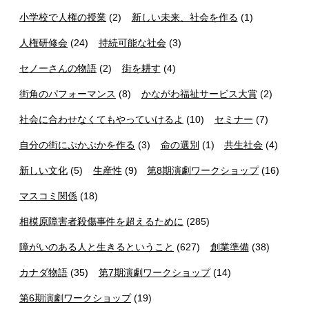
小学校で人権の授業
(2)
新しい未来、社会を作る
(1)
人権研修会
(24)
持続可能な社会
(3)
セノーさんの物語
(2)
街を耕す
(4)
街角のパフォーマンス
(8)
かながわ福祉サービス大賞
(2)
社会に合わせなくてもやっていけるよ
(10)
セミナー
(7)
自分の街にぷかぷかを作る
(3)
命の選別
(1)
共生社会
(4)
新しい文化
(5)
生産性
(9)
第8期演劇ワークショップ
(16)
マスコミ関係
(18)
相模原障害者殺傷事件を超えるために
(285)
障がいのある人と生きるということ
(627)
創業準備
(38)
カナダ物語
(35)
第7期演劇ワークショップ
(14)
第6期演劇ワークショップ
(19)