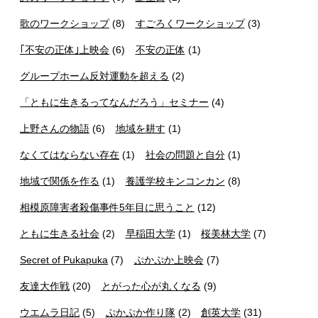
歌のワークショップ
(8)
すごろくワークショップ
(3)
｢不安の正体｣上映会
(6)
不安の正体
(1)
グループホーム反対運動を超える
(2)
「ともに生きるってなんだろう」セミナー
(4)
上野さんの物語
(6)
地域を耕す
(1)
なくてはならない存在
(1)
社会の問題と自分
(1)
地域で関係を作る
(1)
養護学校キンコンカン
(8)
相模原障害者殺傷事件5年目に思うこと
(12)
ともに生きる社会
(2)
早稲田大学
(1)
桜美林大学
(7)
Secret of Pukapuka
(7)
ぷかぷか上映会
(7)
友達大作戦
(20)
とがった心が丸くなる
(9)
ウエムラ日記
(5)
ぷかぷか作り隊
(2)
創英大学
(31)