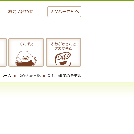
お問い合わせ
メンバー
さんへ
でんぱた
ぷかぷかさんと
タカサキと
おかし工房
にじいろ
ホーム
ぷかぷか日記
新しい事業のモデル
ぷかぷかさんと
タカサキと
アクセス