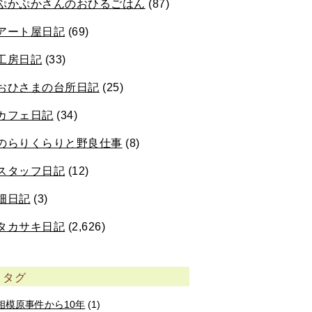
ぷかぷかさんのおひるごはん
(87)
アート屋日記
(69)
工房日記
(33)
おひさまの台所日記
(25)
カフェ日記
(34)
のらりくらりと野良仕事
(8)
スタッフ日記
(12)
畑日記
(3)
タカサキ日記
(2,626)
タグ
相模原事件から10年
(1)