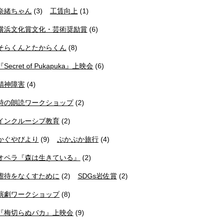
奈緒ちゃん
(3)
工賃向上
(1)
横浜文化賞文化・芸術奨励賞
(6)
そらくんとたからくん
(8)
『Secret of Pukapuka』上映会
(6)
精神障害
(4)
詩の朗読ワークショップ
(2)
インクルーシブ教育
(2)
かぐやびより
(9)
ぷかぷか旅行
(4)
オペラ『森は生きている』
(2)
虐待をなくすために
(2)
SDGs岩佐賞
(2)
演劇ワークショップ
(8)
『梅切らぬバカ』上映会
(9)