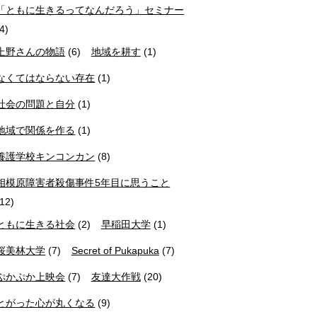
「ともに生きるってなんだろう」セミナー
(4)
上野さんの物語
(6)
地域を耕す
(1)
なくてはならない存在
(1)
社会の問題と自分
(1)
地域で関係を作る
(1)
養護学校キンコンカン
(8)
相模原障害者殺傷事件5年目に思うこと
(12)
ともに生きる社会
(2)
早稲田大学
(1)
桜美林大学
(7)
Secret of Pukapuka
(7)
ぷかぷか上映会
(7)
友達大作戦
(20)
とがった心が丸くなる
(9)