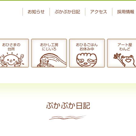
お知らせ
ぷかぷか日記
アクセス
採用情報
おひさまの
おかし工房
おひるごはん
アート屋
台所
にじいろ
お休み中
わんど
ベーカリー
おひさまの
ぷかぷか
台所
アート屋
でんぱた
わんど
ぷかぷか日記
ぷかぷか日記
お問い合わせ