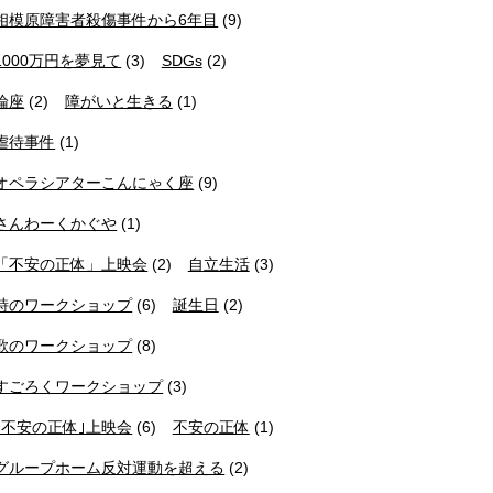
相模原障害者殺傷事件から6年目
(9)
1000万円を夢見て
(3)
SDGs
(2)
論座
(2)
障がいと生きる
(1)
虐待事件
(1)
オペラシアターこんにゃく座
(9)
さんわーくかぐや
(1)
「不安の正体」上映会
(2)
自立生活
(3)
詩のワークショップ
(6)
誕生日
(2)
歌のワークショップ
(8)
すごろくワークショップ
(3)
｢不安の正体｣上映会
(6)
不安の正体
(1)
グループホーム反対運動を超える
(2)