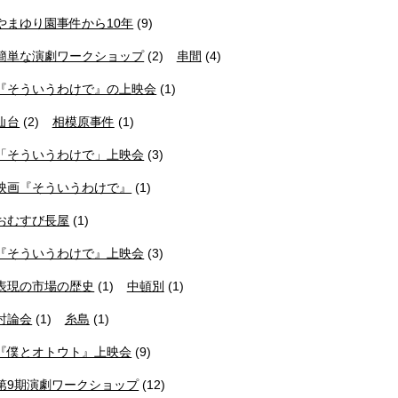
やまゆり園事件から10年
(9)
簡単な演劇ワークショップ
(2)
串間
(4)
『そういうわけで』の上映会
(1)
仙台
(2)
相模原事件
(1)
「そういうわけで」上映会
(3)
映画『そういうわけで』
(1)
おむすび長屋
(1)
『そういうわけで』上映会
(3)
表現の市場の歴史
(1)
中頓別
(1)
討論会
(1)
糸島
(1)
『僕とオトウト』上映会
(9)
第9期演劇ワークショップ
(12)