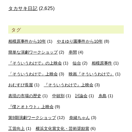
タカサキ日記
(2,625)
タグ
相模原事件から10年
(1)
やまゆり園事件から10年
(8)
簡単な演劇ワークショップ
(2)
串間
(4)
『そういうわけで』の上映会
(1)
仙台
(2)
相模原事件
(1)
「そういうわけで」上映会
(3)
映画『そういうわけで』
(1)
おむすび長屋
(1)
『そういうわけで』上映会
(3)
表現の市場の歴史
(1)
中頓別
(1)
討論会
(1)
糸島
(1)
『僕とオトウト』上映会
(9)
第9期演劇ワークショップ
(12)
奈緒ちゃん
(3)
工賃向上
(1)
横浜文化賞文化・芸術奨励賞
(6)