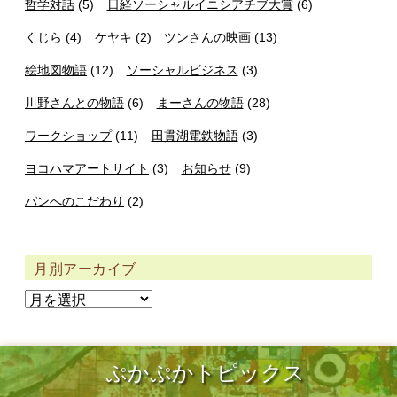
哲学対話
(5)
日経ソーシャルイニシアチブ大賞
(6)
くじら
(4)
ケヤキ
(2)
ツンさんの映画
(13)
絵地図物語
(12)
ソーシャルビジネス
(3)
川野さんとの物語
(6)
まーさんの物語
(28)
ワークショップ
(11)
田貫湖電鉄物語
(3)
ヨコハマアートサイト
(3)
お知らせ
(9)
パンへのこだわり
(2)
月別アーカイブ
ぷかぷかトピックス