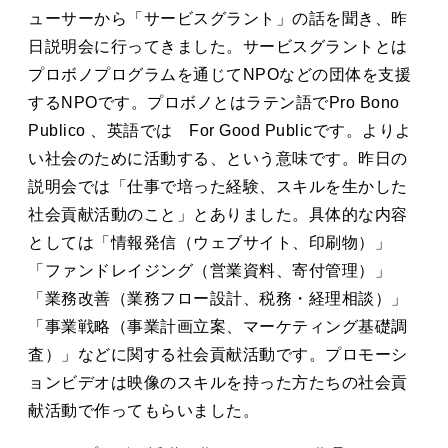
タカサキと
ューサーから「サービスグラント」の話を聞き、昨
日説明会に行ってきました。サービスグラントとは
プロボノプログラムを通じてNPOなどの団体を支援
するNPOです。プロボノとはラテン語でPro Bono
お知らせ
ぷかぷか日記
Publico 、英語では For Good Publicです。よりよ
アクセス
採用情報
い社会のために活動する、という意味です。昨日の
説明会では「仕事で培った経験、スキルを生かした
お問い合わせ
社会貢献活動のこと」とありました。具体的な内容
としては「情報発信（ウェブサイト、印刷物）」
「ファンドレイジング（営業資料、寄付管理）」
「業務改善（業務フロー設計、税務・経理相談）」
「事業戦略（事業計画立案、マーケティング基礎調
査）」などに関する社会貢献活動です。プロモーシ
ョンビデオは映像のスキルを持った方たちの社会貢
献活動で作ってもらいました。