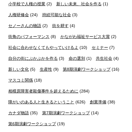
小学校で人権の授業
(2)
新しい未来、社会を作る
(1)
人権研修会
(24)
持続可能な社会
(3)
セノーさんの物語
(2)
街を耕す
(4)
街角のパフォーマンス
(8)
かながわ福祉サービス大賞
(2)
社会に合わせなくてもやっていけるよ
(10)
セミナー
(7)
自分の街にぷかぷかを作る
(3)
命の選別
(1)
共生社会
(4)
新しい文化
(5)
生産性
(9)
第8期演劇ワークショップ
(16)
マスコミ関係
(18)
相模原障害者殺傷事件を超えるために
(284)
障がいのある人と生きるということ
(626)
創業準備
(38)
カナダ物語
(35)
第7期演劇ワークショップ
(14)
第6期演劇ワークショップ
(19)