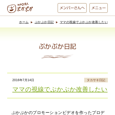
メンバー
さんへ
メニュー
ホーム
ぷかぷか日記
ママの視線でぷかぷか改善したい
ぷかぷかとは？
ベーカリー
ぷかぷか
ぷかぷか日記
おひさまの
おかし工房
台所
にじいろ
2016年7月14日
タカサキ日記
おひるごはん
アート屋
ママの視線でぷかぷか改善したい
お休み中
わんど
ぷかぷかのプロモーションビデオを作ったプロデ
でんぱた
ぷかぷかさんと