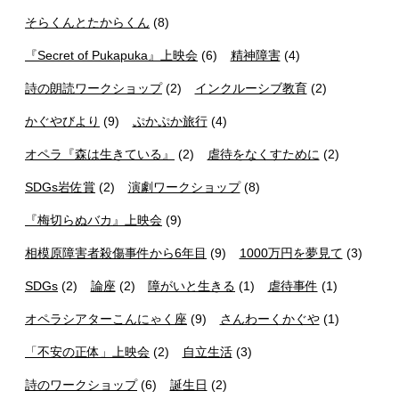
そらくんとたからくん
(8)
『Secret of Pukapuka』上映会
(6)
精神障害
(4)
詩の朗読ワークショップ
(2)
インクルーシブ教育
(2)
かぐやびより
(9)
ぷかぷか旅行
(4)
オペラ『森は生きている』
(2)
虐待をなくすために
(2)
SDGs岩佐賞
(2)
演劇ワークショップ
(8)
『梅切らぬバカ』上映会
(9)
相模原障害者殺傷事件から6年目
(9)
1000万円を夢見て
(3)
SDGs
(2)
論座
(2)
障がいと生きる
(1)
虐待事件
(1)
オペラシアターこんにゃく座
(9)
さんわーくかぐや
(1)
「不安の正体」上映会
(2)
自立生活
(3)
詩のワークショップ
(6)
誕生日
(2)