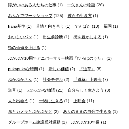
障がいのある人たちの仕事
(1)
一矢さんの物語
(26)
みんなでワークショップ
(125)
彼らの生き方
(1)
hana基準
(1)
苦情と向き合う
(1)
でんぱた
(13)
福岡
(1)
おいしいパン
(1)
出生前診断
(1)
街を豊かにする
(1)
街の価値を上げる
(1)
ぷかぷか10周年アニバーサリー映画『ひろばのうた』
(1)
pukapukaな時間
(1)
新しい価値
(2)
『道草』
(8)
ぷかぷかさん
(1)
社会モデル
(2)
『道草』上映会
(7)
道草
(1)
ぷかぷかな物語
(21)
自分らしく生きよう
(3)
人と出会う
(1)
一緒に生きる
(1)
上映会
(11)
風とカメラとぷかぷかと
(2)
ありのままの自分で生きる
(1)
グループホーム建設反対運動
(2)
ぷかぷか10年目
(1)