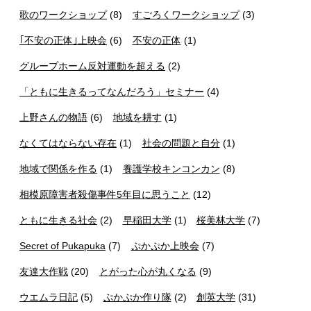
歌のワークショップ
(8)
すごろくワークショップ
(3)
｢不安の正体｣上映会
(6)
不安の正体
(1)
グループホーム反対運動を超える
(2)
「ともに生きるってなんだろう」セミナー
(4)
上野さんの物語
(6)
地域を耕す
(1)
なくてはならない存在
(1)
社会の問題と自分
(1)
地域で関係を作る
(1)
養護学校キンコンカン
(8)
相模原障害者殺傷事件5年目に思うこと
(12)
ともに生きる社会
(2)
早稲田大学
(1)
桜美林大学
(7)
Secret of Pukapuka
(7)
ぷかぷか上映会
(7)
友達大作戦
(20)
とがった心が丸くなる
(9)
ウエムラ日記
(5)
ぷかぷか作り隊
(2)
創英大学
(31)