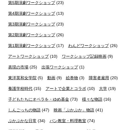
第5期演劇ワークショップ
(23)
第4期演劇ワークショップ
(13)
第3期演劇ワークショップ
(23)
第2期演劇ワークショップ
(26)
第1期演劇ワークショップ
(17)
わんどワークショップ
(26)
アートワークショップ
(10)
ワークショップ記録映画
(9)
表現の市場
(25)
出張ワークショップ
(1)
東洋英和女学院
(5)
動画
(9)
絵巻物
(3)
障害者雇用
(20)
養護学校時代
(15)
アートで企業とコラボ
(10)
大学
(19)
子どもたちにオペラを・ゆめ基金
(73)
様々な物語
(16)
しんごっちの物語
(47)
映画「ぷかぷか」物語
(41)
ぷかぷかな日常
(34)
パン教室・料理教室
(74)