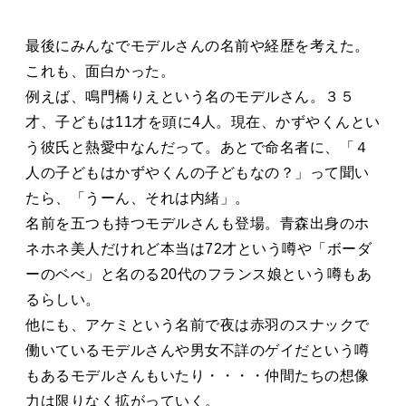
最後にみんなでモデルさんの名前や経歴を考えた。
これも、面白かった。
例えば、鳴門橋りえという名のモデルさん。３５
才、子どもは11才を頭に4人。現在、かずやくんとい
う彼氏と熱愛中なんだって。あとで命名者に、「４
人の子どもはかずやくんの子どもなの？」って聞い
たら、「うーん、それは内緒」。
名前を五つも持つモデルさんも登場。青森出身のホ
ネホネ美人だけれど本当は72才という噂や「ボーダ
ーのベべ」と名のる20代のフランス娘という噂もあ
るらしい。
他にも、アケミという名前で夜は赤羽のスナックで
働いているモデルさんや男女不詳のゲイだという噂
もあるモデルさんもいたり・・・・仲間たちの想像
力は限りなく拡がっていく。