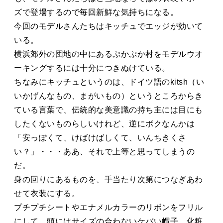
ズで登場するので毎回新鮮な気持ちになる。
今回のモデルさんたちはキッチュでエッジが効いて
いる。
横浜郊外の団地の中にあるぷかぷか村をモデルウオ
ーキングするには十分につきぬけている。
ちなみにキッチュというのは、ドイツ語のkitsh（い
いかげんなもの、まがいもの）というところからき
ている言葉で、伝統的な美意識の持ち主には目にも
したくないものらしいけれど、逆にボクなんかは
「安っぽくて、けばけばしくて、いんちきくさ
い？」・・・ああ、それで上等と思ってしまうの
だ。
身の回りにあるものを、手当たり次第につなぎあわ
せて衣装にする。
プチプチシートやエナメルカラーのリボンをフリル
にして、頭にはサイズの合わないケバい帽子、化粧