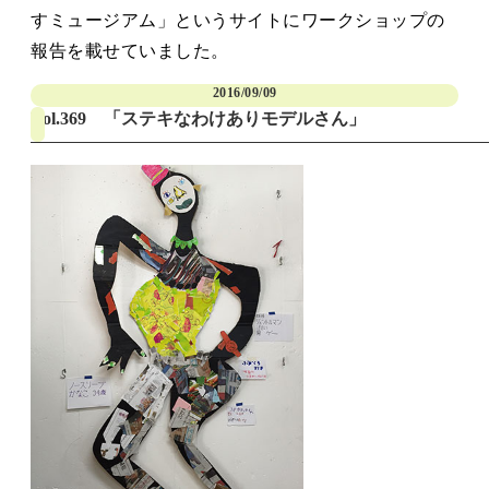
タカサキと
すミュージアム」というサイトにワークショップの
報告を載せていました。
2016/09/09
お知らせ
ぷかぷか日記
Vol.369 「ステキなわけありモデルさん」
アクセス
採用情報
お問い合わせ