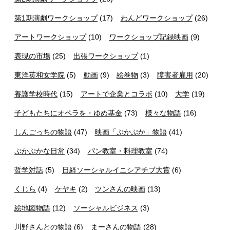
第1期演劇ワークショップ
(17)
わんどワークショップ
(26)
アートワークショップ
(10)
ワークショップ記録映画
(9)
表現の市場
(25)
出張ワークショップ
(1)
東洋英和女学院
(5)
動画
(9)
絵巻物
(3)
障害者雇用
(20)
養護学校時代
(15)
アートで企業とコラボ
(10)
大学
(19)
子どもたちにオペラを・ゆめ基金
(73)
様々な物語
(16)
しんごっちの物語
(47)
映画「ぷかぷか」物語
(41)
ぷかぷかな日常
(34)
パン教室・料理教室
(74)
哲学対話
(5)
日経ソーシャルイニシアチブ大賞
(6)
くじら
(4)
ケヤキ
(2)
ツンさんの映画
(13)
絵地図物語
(12)
ソーシャルビジネス
(3)
川野さんとの物語
(6)
まーさんの物語
(28)