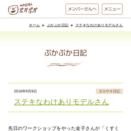
メンバー
さんへ
メニュー
ホーム
ぷかぷか日記
ステキなわけありモデルさん
ぷかぷかとは？
ベーカリー
ぷかぷか
ぷかぷか日記
おひさまの
おかし工房
台所
にじいろ
2016年9月9日
タカサキ日記
おひるごはん
アート屋
ステキなわけありモデルさん
お休み中
わんど
先日のワークショップをやった金子さんが「くすく
でんぱた
ぷかぷかさんと