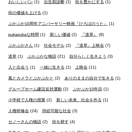
おいしいパン
(1)
出生前診断
(1)
街を豊かにする
(1)
街の価値を上げる
(1)
ぷかぷか10周年アニバーサリー映画『ひろばのうた』
(1)
pukapukaな時間
(1)
新しい価値
(2)
『道草』
(8)
ぷかぷかさん
(1)
社会モデル
(2)
『道草』上映会
(7)
道草
(1)
ぷかぷかな物語
(21)
自分らしく生きよう
(3)
人と出会う
(1)
一緒に生きる
(1)
上映会
(11)
風とカメラとぷかぷかと
(2)
ありのままの自分で生きる
(1)
グループホーム建設反対運動
(2)
ぷかぷか10年目
(1)
小学校で人権の授業
(2)
新しい未来、社会を作る
(1)
人権研修会
(24)
持続可能な社会
(3)
セノーさんの物語
(2)
街を耕す
(4)