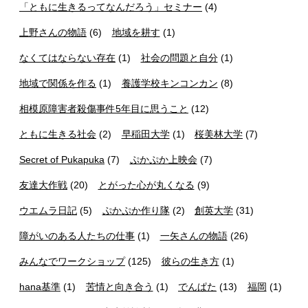
「ともに生きるってなんだろう」セミナー
(4)
上野さんの物語
(6)
地域を耕す
(1)
なくてはならない存在
(1)
社会の問題と自分
(1)
地域で関係を作る
(1)
養護学校キンコンカン
(8)
相模原障害者殺傷事件5年目に思うこと
(12)
ともに生きる社会
(2)
早稲田大学
(1)
桜美林大学
(7)
Secret of Pukapuka
(7)
ぷかぷか上映会
(7)
友達大作戦
(20)
とがった心が丸くなる
(9)
ウエムラ日記
(5)
ぷかぷか作り隊
(2)
創英大学
(31)
障がいのある人たちの仕事
(1)
一矢さんの物語
(26)
みんなでワークショップ
(125)
彼らの生き方
(1)
hana基準
(1)
苦情と向き合う
(1)
でんぱた
(13)
福岡
(1)