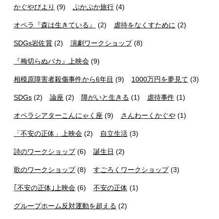
かぐやびより
(9)
ぷかぷか旅行
(4)
オペラ『森は生きている』
(2)
虐待をなくすために
(2)
SDGs岩佐賞
(2)
演劇ワークショップ
(8)
『梅切らぬバカ』上映会
(9)
相模原障害者殺傷事件から6年目
(9)
1000万円を夢見て
(3)
SDGs
(2)
論座
(2)
障がいと生きる
(1)
虐待事件
(1)
オペラシアターこんにゃく座
(9)
さんわーくかぐや
(1)
「不安の正体」上映会
(2)
自立生活
(3)
詩のワークショップ
(6)
誕生日
(2)
歌のワークショップ
(8)
すごろくワークショップ
(3)
｢不安の正体｣上映会
(6)
不安の正体
(1)
グループホーム反対運動を超える
(2)