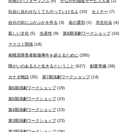
街角のパフォーマンス
(8)
かながわ福祉サービス大賞
(2)
社会に合わせなくてもやっていけるよ
(10)
セミナー
(7)
自分の街にぷかぷかを作る
(3)
命の選別
(1)
共生社会
(4)
新しい文化
(5)
生産性
(9)
第8期演劇ワークショップ
(16)
マスコミ関係
(18)
相模原障害者殺傷事件を超えるために
(285)
障がいのある人と生きるということ
(627)
創業準備
(38)
カナダ物語
(35)
第7期演劇ワークショップ
(14)
第6期演劇ワークショップ
(19)
第5期演劇ワークショップ
(23)
第4期演劇ワークショップ
(13)
第3期演劇ワークショップ
(23)
第2期演劇ワークショップ
(26)