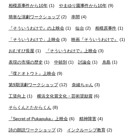
相模原事件から10年
(1)
やまゆり園事件から10年
(9)
簡単な演劇ワークショップ
(2)
串間
(4)
『そういうわけで』の上映会
(1)
仙台
(2)
相模原事件
(1)
「そういうわけで」上映会
(3)
映画『そういうわけで』
(1)
おむすび長屋
(1)
『そういうわけで』上映会
(3)
表現の市場の歴史
(1)
中頓別
(1)
討論会
(1)
糸島
(1)
『僕とオトウト』上映会
(9)
第9期演劇ワークショップ
(12)
奈緒ちゃん
(3)
工賃向上
(1)
横浜文化賞文化・芸術奨励賞
(6)
そらくんとたからくん
(8)
『Secret of Pukapuka』上映会
(6)
精神障害
(4)
詩の朗読ワークショップ
(2)
インクルーシブ教育
(2)