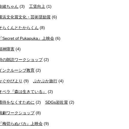
奈緒ちゃん
(3)
工賃向上
(1)
横浜文化賞文化・芸術奨励賞
(6)
そらくんとたからくん
(8)
『Secret of Pukapuka』上映会
(6)
精神障害
(4)
詩の朗読ワークショップ
(2)
インクルーシブ教育
(2)
かぐやびより
(9)
ぷかぷか旅行
(4)
オペラ『森は生きている』
(2)
虐待をなくすために
(2)
SDGs岩佐賞
(2)
演劇ワークショップ
(8)
『梅切らぬバカ』上映会
(9)