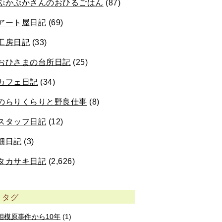
ぷかぷかさんのおひるごはん
(87)
アート屋日記
(69)
工房日記
(33)
おひさまの台所日記
(25)
カフェ日記
(34)
のらりくらりと野良仕事
(8)
スタッフ日記
(12)
畑日記
(3)
タカサキ日記
(2,626)
タグ
相模原事件から10年
(1)