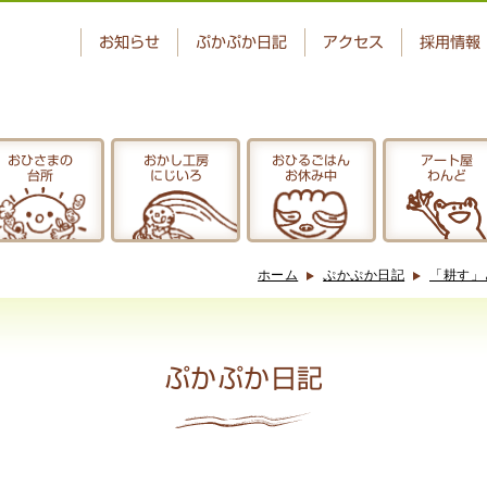
お知らせ
ぷかぷか日記
アクセス
採用情報
おひさまの
おかし工房
おひるごはん
アート屋
台所
にじいろ
お休み中
わんど
ベーカリー
おひさまの
ぷかぷか
台所
ホーム
ぷかぷか日記
「耕す」
アート屋
でんぱた
わんど
ぷかぷか日記
ぷかぷか日記
お問い合わせ