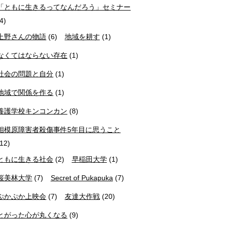
「ともに生きるってなんだろう」セミナー
(4)
上野さんの物語
(6)
地域を耕す
(1)
なくてはならない存在
(1)
社会の問題と自分
(1)
地域で関係を作る
(1)
養護学校キンコンカン
(8)
相模原障害者殺傷事件5年目に思うこと
(12)
ともに生きる社会
(2)
早稲田大学
(1)
桜美林大学
(7)
Secret of Pukapuka
(7)
ぷかぷか上映会
(7)
友達大作戦
(20)
とがった心が丸くなる
(9)