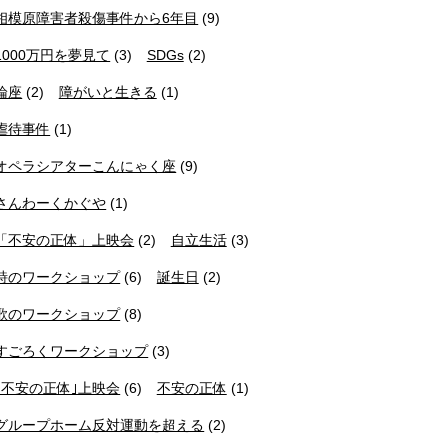
相模原障害者殺傷事件から6年目
(9)
1000万円を夢見て
(3)
SDGs
(2)
論座
(2)
障がいと生きる
(1)
虐待事件
(1)
オペラシアターこんにゃく座
(9)
さんわーくかぐや
(1)
「不安の正体」上映会
(2)
自立生活
(3)
詩のワークショップ
(6)
誕生日
(2)
歌のワークショップ
(8)
すごろくワークショップ
(3)
｢不安の正体｣上映会
(6)
不安の正体
(1)
グループホーム反対運動を超える
(2)