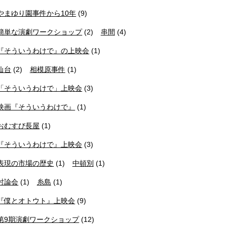
やまゆり園事件から10年
(9)
簡単な演劇ワークショップ
(2)
串間
(4)
『そういうわけで』の上映会
(1)
仙台
(2)
相模原事件
(1)
「そういうわけで」上映会
(3)
映画『そういうわけで』
(1)
おむすび長屋
(1)
『そういうわけで』上映会
(3)
表現の市場の歴史
(1)
中頓別
(1)
討論会
(1)
糸島
(1)
『僕とオトウト』上映会
(9)
第9期演劇ワークショップ
(12)