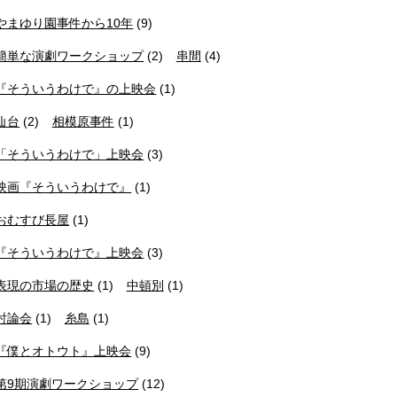
やまゆり園事件から10年
(9)
簡単な演劇ワークショップ
(2)
串間
(4)
『そういうわけで』の上映会
(1)
仙台
(2)
相模原事件
(1)
「そういうわけで」上映会
(3)
映画『そういうわけで』
(1)
おむすび長屋
(1)
『そういうわけで』上映会
(3)
表現の市場の歴史
(1)
中頓別
(1)
討論会
(1)
糸島
(1)
『僕とオトウト』上映会
(9)
第9期演劇ワークショップ
(12)