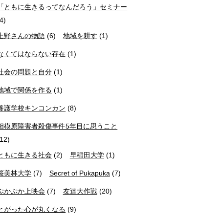
「ともに生きるってなんだろう」セミナー
(4)
上野さんの物語
(6)
地域を耕す
(1)
なくてはならない存在
(1)
社会の問題と自分
(1)
地域で関係を作る
(1)
養護学校キンコンカン
(8)
相模原障害者殺傷事件5年目に思うこと
(12)
ともに生きる社会
(2)
早稲田大学
(1)
桜美林大学
(7)
Secret of Pukapuka
(7)
ぷかぷか上映会
(7)
友達大作戦
(20)
とがった心が丸くなる
(9)