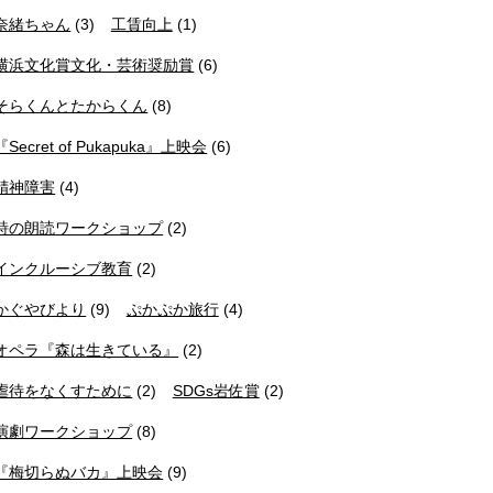
奈緒ちゃん
(3)
工賃向上
(1)
横浜文化賞文化・芸術奨励賞
(6)
そらくんとたからくん
(8)
『Secret of Pukapuka』上映会
(6)
精神障害
(4)
詩の朗読ワークショップ
(2)
インクルーシブ教育
(2)
かぐやびより
(9)
ぷかぷか旅行
(4)
オペラ『森は生きている』
(2)
虐待をなくすために
(2)
SDGs岩佐賞
(2)
演劇ワークショップ
(8)
『梅切らぬバカ』上映会
(9)