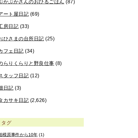
ぷかぷかさんのおひるごはん
(87)
アート屋日記
(69)
工房日記
(33)
おひさまの台所日記
(25)
カフェ日記
(34)
のらりくらりと野良仕事
(8)
スタッフ日記
(12)
畑日記
(3)
タカサキ日記
(2,626)
タグ
相模原事件から10年
(1)