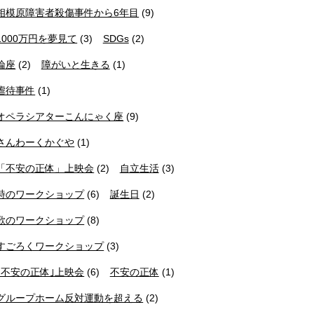
相模原障害者殺傷事件から6年目
(9)
1000万円を夢見て
(3)
SDGs
(2)
論座
(2)
障がいと生きる
(1)
虐待事件
(1)
オペラシアターこんにゃく座
(9)
さんわーくかぐや
(1)
「不安の正体」上映会
(2)
自立生活
(3)
詩のワークショップ
(6)
誕生日
(2)
歌のワークショップ
(8)
すごろくワークショップ
(3)
｢不安の正体｣上映会
(6)
不安の正体
(1)
グループホーム反対運動を超える
(2)