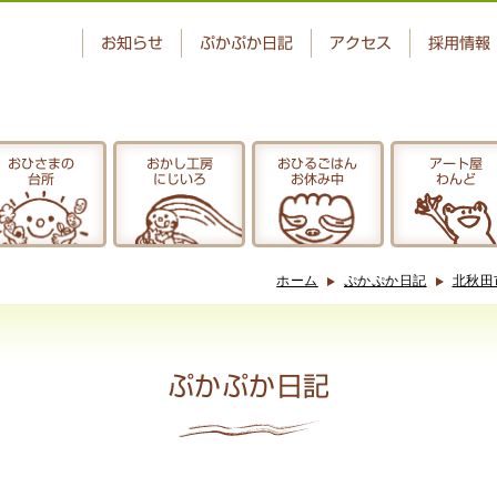
お知らせ
ぷかぷか日記
アクセス
採用情報
おひさまの
おかし工房
おひるごはん
アート屋
台所
にじいろ
お休み中
わんど
ベーカリー
おひさまの
ぷかぷか
台所
ホーム
ぷかぷか日記
北秋田
アート屋
でんぱた
わんど
ぷかぷか日記
ぷかぷか日記
お問い合わせ