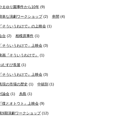
やまゆり園事件から10年
(9)
簡単な演劇ワークショップ
(2)
串間
(4)
『そういうわけで』の上映会
(1)
仙台
(2)
相模原事件
(1)
「そういうわけで」上映会
(3)
映画『そういうわけで』
(1)
おむすび長屋
(1)
『そういうわけで』上映会
(3)
表現の市場の歴史
(1)
中頓別
(1)
討論会
(1)
糸島
(1)
『僕とオトウト』上映会
(9)
第9期演劇ワークショップ
(12)