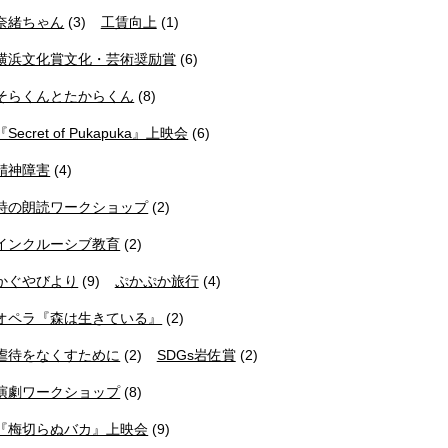
奈緒ちゃん
(3)
工賃向上
(1)
横浜文化賞文化・芸術奨励賞
(6)
そらくんとたからくん
(8)
『Secret of Pukapuka』上映会
(6)
精神障害
(4)
詩の朗読ワークショップ
(2)
インクルーシブ教育
(2)
かぐやびより
(9)
ぷかぷか旅行
(4)
オペラ『森は生きている』
(2)
虐待をなくすために
(2)
SDGs岩佐賞
(2)
演劇ワークショップ
(8)
『梅切らぬバカ』上映会
(9)