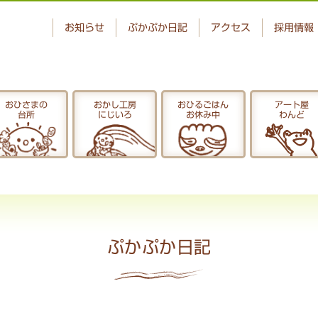
お知らせ
ぷかぷか日記
アクセス
採用情報
おひさまの
おかし工房
おひるごはん
アート屋
台所
にじいろ
お休み中
わんど
ベーカリー
おひさまの
ぷかぷか
台所
アート屋
でんぱた
わんど
ぷかぷか日記
ぷかぷか日記
お問い合わせ