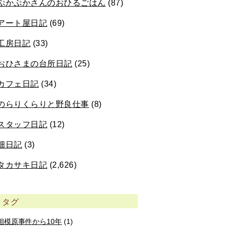
ぷかぷかさんのおひるごはん
(87)
アート屋日記
(69)
工房日記
(33)
おひさまの台所日記
(25)
カフェ日記
(34)
のらりくらりと野良仕事
(8)
スタッフ日記
(12)
畑日記
(3)
タカサキ日記
(2,626)
タグ
相模原事件から10年
(1)