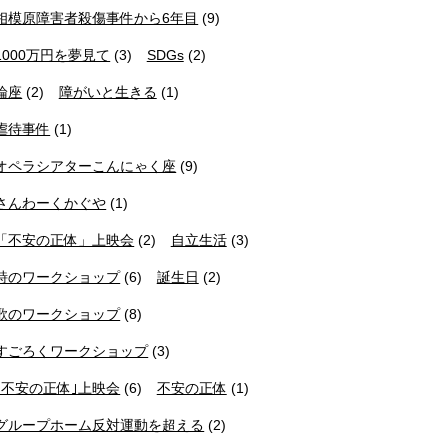
相模原障害者殺傷事件から6年目
(9)
1000万円を夢見て
(3)
SDGs
(2)
論座
(2)
障がいと生きる
(1)
虐待事件
(1)
オペラシアターこんにゃく座
(9)
さんわーくかぐや
(1)
「不安の正体」上映会
(2)
自立生活
(3)
詩のワークショップ
(6)
誕生日
(2)
歌のワークショップ
(8)
すごろくワークショップ
(3)
｢不安の正体｣上映会
(6)
不安の正体
(1)
グループホーム反対運動を超える
(2)