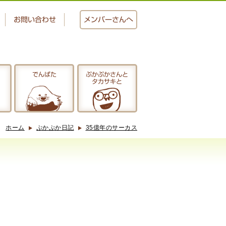
お問い合わせ
メンバー
さんへ
でんぱた
ぷかぷかさんと
タカサキと
おかし工房
にじいろ
ホーム
ぷかぷか日記
35億年のサーカス
ぷかぷかさんと
タカサキと
アクセス