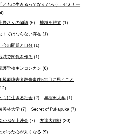
「ともに生きるってなんだろう」セミナー
(4)
上野さんの物語
(6)
地域を耕す
(1)
なくてはならない存在
(1)
社会の問題と自分
(1)
地域で関係を作る
(1)
養護学校キンコンカン
(8)
相模原障害者殺傷事件5年目に思うこと
(12)
ともに生きる社会
(2)
早稲田大学
(1)
桜美林大学
(7)
Secret of Pukapuka
(7)
ぷかぷか上映会
(7)
友達大作戦
(20)
とがった心が丸くなる
(9)