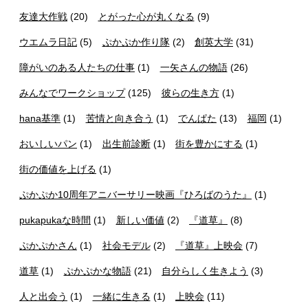
友達大作戦
(20)
とがった心が丸くなる
(9)
ウエムラ日記
(5)
ぷかぷか作り隊
(2)
創英大学
(31)
障がいのある人たちの仕事
(1)
一矢さんの物語
(26)
みんなでワークショップ
(125)
彼らの生き方
(1)
hana基準
(1)
苦情と向き合う
(1)
でんぱた
(13)
福岡
(1)
おいしいパン
(1)
出生前診断
(1)
街を豊かにする
(1)
街の価値を上げる
(1)
ぷかぷか10周年アニバーサリー映画『ひろばのうた』
(1)
pukapukaな時間
(1)
新しい価値
(2)
『道草』
(8)
ぷかぷかさん
(1)
社会モデル
(2)
『道草』上映会
(7)
道草
(1)
ぷかぷかな物語
(21)
自分らしく生きよう
(3)
人と出会う
(1)
一緒に生きる
(1)
上映会
(11)