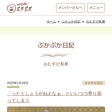
メンバー
さんへ
メニュー
ホーム
ぷかぷか日記
おむすび長屋
ぷかぷかとは？
ベーカリー
ぷかぷか
ぷかぷか日記
おひさまの
おかし工房
台所
にじいろ
おむすび長屋
おひるごはん
アート屋
2025年1月16日
タカサキ日記
お休み中
わんど
「ったくしょうがねえなぁ」といいつつ寄り添
ってしまう
でんぱた
ぷかぷかさんと