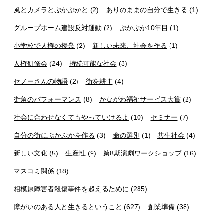
風とカメラとぷかぷかと
(2)
ありのままの自分で生きる
(1)
グループホーム建設反対運動
(2)
ぷかぷか10年目
(1)
小学校で人権の授業
(2)
新しい未来、社会を作る
(1)
人権研修会
(24)
持続可能な社会
(3)
セノーさんの物語
(2)
街を耕す
(4)
街角のパフォーマンス
(8)
かながわ福祉サービス大賞
(2)
社会に合わせなくてもやっていけるよ
(10)
セミナー
(7)
自分の街にぷかぷかを作る
(3)
命の選別
(1)
共生社会
(4)
新しい文化
(5)
生産性
(9)
第8期演劇ワークショップ
(16)
マスコミ関係
(18)
相模原障害者殺傷事件を超えるために
(285)
障がいのある人と生きるということ
(627)
創業準備
(38)