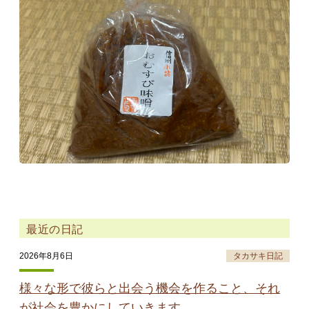
タカサキと
お知らせ
ぷかぷか日記
アクセス
採用情報
お問い合わせ
最近の日記
2026年8月6日
タカサキ日記
様々な形で彼らと出会う機会を作ること、それ
が社会を豊かにしていきます。