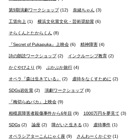
第9期演劇ワークショップ
(12)
奈緒ちゃん
(3)
工賃向上
(1)
横浜文化賞文化・芸術奨励賞
(6)
そらくんとたからくん
(8)
『Secret of Pukapuka』上映会
(6)
精神障害
(4)
詩の朗読ワークショップ
(2)
インクルーシブ教育
(2)
かぐやびより
(9)
ぷかぷか旅行
(4)
オペラ『森は生きている』
(2)
虐待をなくすために
(2)
SDGs岩佐賞
(2)
演劇ワークショップ
(8)
『梅切らぬバカ』上映会
(9)
相模原障害者殺傷事件から6年目
(9)
1000万円を夢見て
(3)
SDGs
(2)
論座
(2)
障がいと生きる
(1)
虐待事件
(1)
オペラシアターこんにゃく座
(9)
さんわーくかぐや
(1)