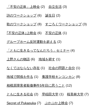
「不安の正体」上映会
(2)
自立生活
(3)
詩のワークショップ
(6)
誕生日
(2)
歌のワークショップ
(8)
すごろくワークショップ
(3)
｢不安の正体｣上映会
(6)
不安の正体
(1)
グループホーム反対運動を超える
(2)
「ともに生きるってなんだろう」セミナー
(4)
上野さんの物語
(6)
地域を耕す
(1)
なくてはならない存在
(1)
社会の問題と自分
(1)
地域で関係を作る
(1)
養護学校キンコンカン
(8)
相模原障害者殺傷事件5年目に思うこと
(12)
ともに生きる社会
(2)
早稲田大学
(1)
桜美林大学
(7)
Secret of Pukapuka
(7)
ぷかぷか上映会
(7)