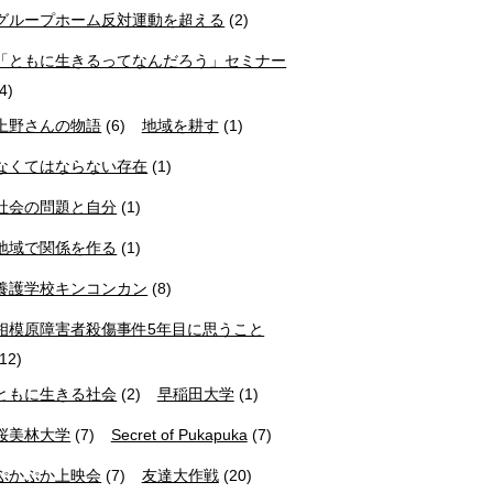
グループホーム反対運動を超える
(2)
「ともに生きるってなんだろう」セミナー
(4)
上野さんの物語
(6)
地域を耕す
(1)
なくてはならない存在
(1)
社会の問題と自分
(1)
地域で関係を作る
(1)
養護学校キンコンカン
(8)
相模原障害者殺傷事件5年目に思うこと
(12)
ともに生きる社会
(2)
早稲田大学
(1)
桜美林大学
(7)
Secret of Pukapuka
(7)
ぷかぷか上映会
(7)
友達大作戦
(20)