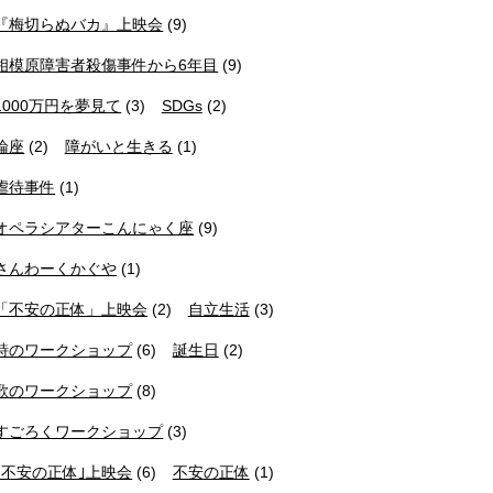
『梅切らぬバカ』上映会
(9)
相模原障害者殺傷事件から6年目
(9)
1000万円を夢見て
(3)
SDGs
(2)
論座
(2)
障がいと生きる
(1)
虐待事件
(1)
オペラシアターこんにゃく座
(9)
さんわーくかぐや
(1)
「不安の正体」上映会
(2)
自立生活
(3)
詩のワークショップ
(6)
誕生日
(2)
歌のワークショップ
(8)
すごろくワークショップ
(3)
｢不安の正体｣上映会
(6)
不安の正体
(1)