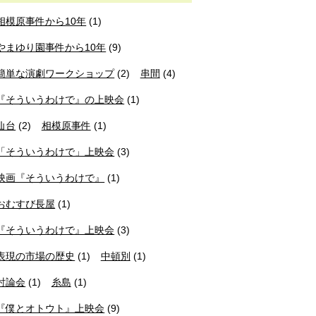
相模原事件から10年
(1)
やまゆり園事件から10年
(9)
簡単な演劇ワークショップ
(2)
串間
(4)
『そういうわけで』の上映会
(1)
仙台
(2)
相模原事件
(1)
「そういうわけで」上映会
(3)
映画『そういうわけで』
(1)
おむすび長屋
(1)
『そういうわけで』上映会
(3)
表現の市場の歴史
(1)
中頓別
(1)
討論会
(1)
糸島
(1)
『僕とオトウト』上映会
(9)