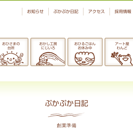
お知らせ
ぷかぷか日記
アクセス
採用情報
おひさまの
おかし工房
おひるごはん
アート屋
台所
にじいろ
お休み中
わんど
ベーカリー
おひさまの
ぷかぷか
台所
アート屋
でんぱた
わんど
ぷかぷか日記
ぷかぷか日記
創業準備
お問い合わせ