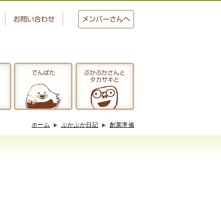
お問い合わせ
メンバー
さんへ
でんぱた
ぷかぷかさんと
タカサキと
おかし工房
にじいろ
ホーム
ぷかぷか日記
創業準備
ぷかぷかさんと
タカサキと
アクセス