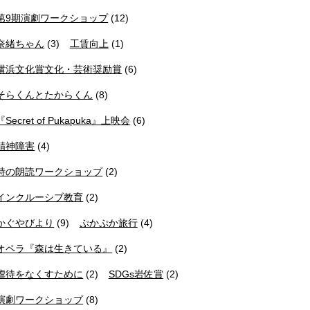
第9期演劇ワークショップ
(12)
奈緒ちゃん
(3)
工賃向上
(1)
横浜文化賞文化・芸術奨励賞
(6)
そらくんとたからくん
(8)
『Secret of Pukapuka』上映会
(6)
精神障害
(4)
詩の朗読ワークショップ
(2)
インクルーシブ教育
(2)
かぐやびより
(9)
ぷかぷか旅行
(4)
オペラ『森は生きている』
(2)
虐待をなくすために
(2)
SDGs岩佐賞
(2)
演劇ワークショップ
(8)